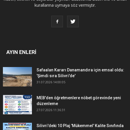
kurallarına uymaya söz vermiştir.
AYIN ENLERİ
Safaalan Kararı Danamandıra için emsal oldu:
'Şimdi sıra Silivri'de'
31.07.2026 14:00:05
MEB'den öğretmenlere nöbet görevinde yeni
düzenleme
27.07.2026 11:36:31
Silivri'deki 10 Plaj 'Mükemmel' Kalite Sınıfında