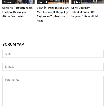
Güncel
Güncel
Eğitim
Silivri AK Parti’den Kadın
Silivri İYİ Parti İlçe Başkanı
Silivri Çağrıbey
Emek Ve Dayanışma
Mert Erişken, 3. Bölge İlçe
Ortaokulu’nda LGS
Günleri’ne destek
Başkanları Toplantısına
başarısı ödüllendirildi
katıldı
YORUM YAP