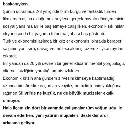
başkanıyken.
Şunun şurasında 2-3 yıl içinde bilim kurgu ve fantastik türden
filmlerden aşina olduğumuz şeylerin gerçek hayata dönüşmesinin
sosyal yansımaları ile baş etmeye çalışırken, ekonomik sıkıntılar
okyanusunda bir yaşama tutunma çabası baş gösterdi.
Türkiye ekonomisi aslında bir krizler ekonomisi olmakla beraber
salgının yanı sıra, savaş ve mülteci akını şirazemizi iyice raydan
çıkardı.
Bir yandan da 20 yılı deviren bir genel iktidarın mental yorgunluğu,
alternatifsizliğinin yarattığı umutsuzluk vs…
Ekonomik krizin ana gündem zirvesini kimseye kaptırmadığı
uzunca bir süredir kış şartları ve iyileşme belirtilerinin yokluğuna
rağmen
Silivri'de ne küçük, ne de büyük mucizeler eksik
olmuyor.
Hala ilçemizin dört bir yanında çalışmalar tüm yoğunluğu ile
devam ederken, yeni yatırım müjdeleri, destekler ardı
arkasına geliyor…