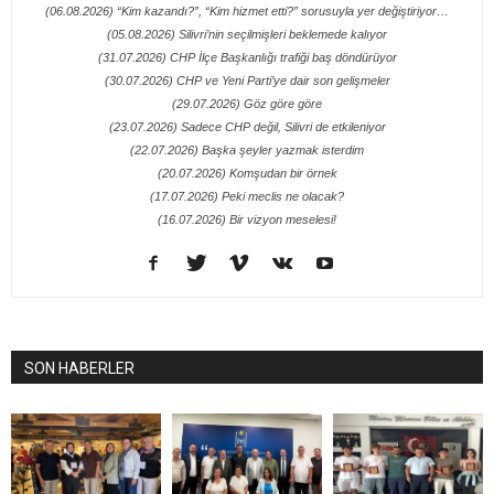
(06.08.2026) “Kim kazandı?”, “Kim hizmet etti?” sorusuyla yer değiştiriyor…
(05.08.2026) Silivri’nin seçilmişleri beklemede kalıyor
(31.07.2026) CHP İlçe Başkanlığı trafiği baş döndürüyor
(30.07.2026) CHP ve Yeni Parti’ye dair son gelişmeler
(29.07.2026) Göz göre göre
(23.07.2026) Sadece CHP değil, Silivri de etkileniyor
(22.07.2026) Başka şeyler yazmak isterdim
(20.07.2026) Komşudan bir örnek
(17.07.2026) Peki meclis ne olacak?
(16.07.2026) Bir vizyon meselesi!
SON HABERLER