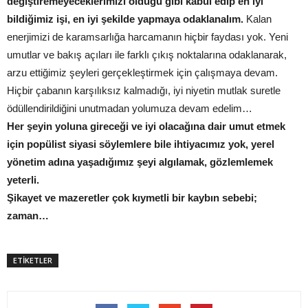
değiştiremeyeceklerimizi olduğu gibi kabul edip en iyi
bildiğimiz işi, en iyi şekilde yapmaya odaklanalım.
Kalan
enerjimizi de karamsarlığa harcamanın hiçbir faydası yok. Yeni
umutlar ve bakış açıları ile farklı çıkış noktalarına odaklanarak,
arzu ettiğimiz şeyleri gerçekleştirmek için çalışmaya devam.
Hiçbir çabanın karşılıksız kalmadığı, iyi niyetin mutlak suretle
ödüllendirildiğini unutmadan yolumuza devam edelim…
Her şeyin yoluna gireceği ve iyi olacağına dair umut etmek
için popülist siyasi söylemlere bile ihtiyacımız yok, yerel
yönetim adına yaşadığımız şeyi algılamak, gözlemlemek
yeterli.
Şikayet ve mazeretler çok kıymetli bir kaybın sebebi;
zaman…
ETİKETLER