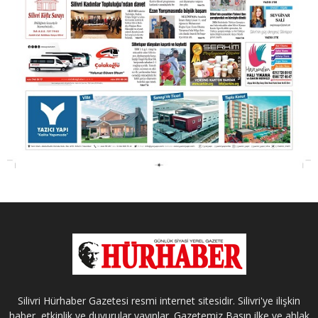
Silivri Hürhaber Gazetesi resmi internet sitesidir. Silivri'ye ilişkin
haber, etkinlik ve duyurular yayınlar. Gazetemiz Basın ilke ve ahlak