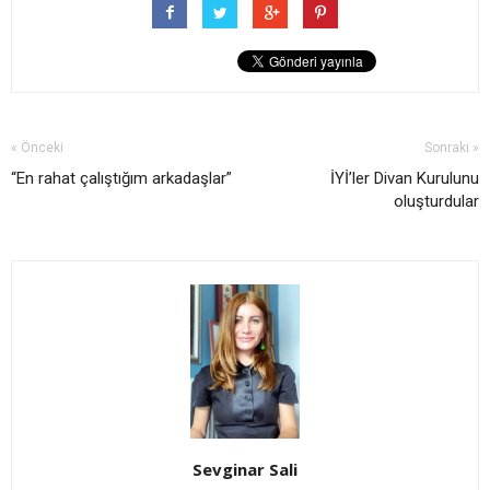
« Önceki
Sonraki »
“En rahat çalıştığım arkadaşlar”
İYİ’ler Divan Kurulunu
oluşturdular
Sevginar Sali