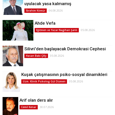
uyulacak yasa kalmamış
06.08.2026
İbrahim Kömür
Ahde Vefa
05.08.2026
Eğitmen ve Yazar Nagihan Şanlı
Silivri'den başlayacak Demokrasi Cephesi
05.08.2026
Hasan Baki Çifçi
Kuşak çatışmasının psiko-sosyal dinamikleri
05.08.2026
Uzm. Klinik Psikolog Gül Dümen
Arif olan ders alır
30.07.2026
Cemil Kenar