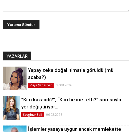
YAZARLAR
Yapay zeka doğal itimatla görüldü (mü
acaba?)
07.08.2026
Rüya Şahsuvar
“Kim kazandı?”, “Kim hizmet etti?” sorusuyla
yer değiştiriyor…
06.08.2026
Sevginar Sali
İşlemler yasaya uygun ancak memlekette