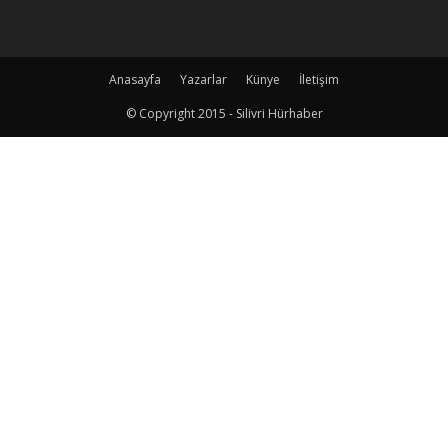
Anasayfa
Yazarlar
Künye
İletişim
© Copyright 2015 - Silivri Hürhaber