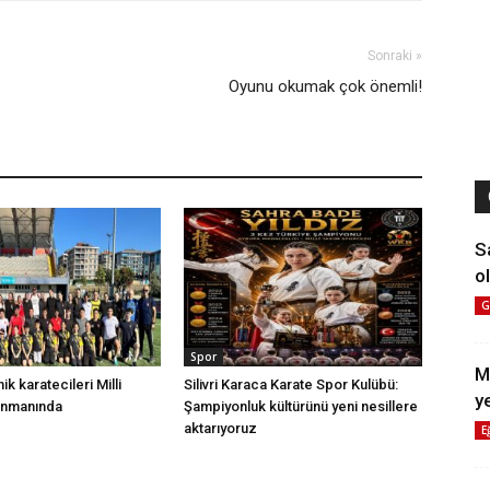
Sonraki »
Oyunu okumak çok önemli!
S
ol
G
Spor
M
nik karatecileri Milli
Silivri Karaca Karate Spor Kulübü:
y
enmanında
Şampiyonluk kültürünü yeni nesillere
aktarıyoruz
E