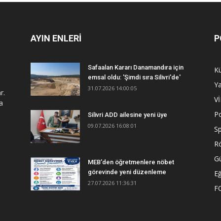
AYIN ENLERİ
P
Safaalan Kararı Danamandıra için
Kü
emsal oldu: 'Şimdi sıra Silivri'de'
Y
31.07.2026 14:00:05
r.
V
a
Po
Silivri ADD ailesine yeni üye
09.07.2026 16:08:01
S
R
G
MEB'den öğretmenlere nöbet
görevinde yeni düzenleme
Eğ
27.07.2026 11:36:31
F