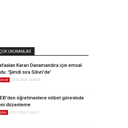
ÇOK OKUNANLAR
afaalan Kararı Danamandıra için emsal
du: 'Şimdi sıra Silivri'de'
31.07.2026 14:00:05
üncel
EB'den öğretmenlere nöbet görevinde
eni düzenleme
27.07.2026 11:36:31
ğitim