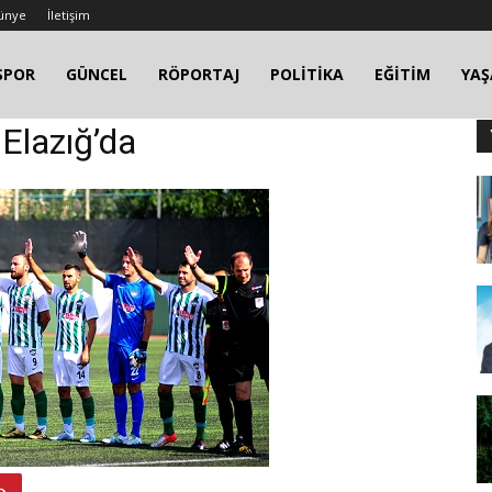
ünye
İletişim
SPOR
GÜNCEL
RÖPORTAJ
POLİTİKA
EĞİTİM
YA
 Elazığ’da