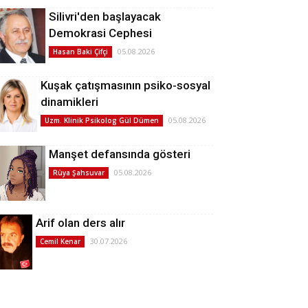
Silivri'den başlayacak
Demokrasi Cephesi
05.08.2026
Hasan Baki Çifçi
Kuşak çatışmasının psiko-sosyal
dinamikleri
05.08.2026
Uzm. Klinik Psikolog Gül Dümen
Manşet defansında gösteri
05.08.2026
Rüya Şahsuvar
Arif olan ders alır
30.07.2026
Cemil Kenar