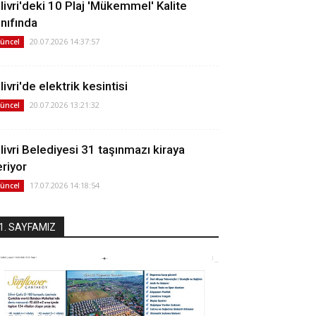
ilivri'deki 10 Plaj 'Mükemmel' Kalite
ınıfında
20.07.2026 14:37:57
üncel
livri'de elektrik kesintisi
20.07.2026 13:21:32
üncel
ilivri Belediyesi 31 taşınmazı kiraya
eriyor
17.07.2026 14:18:54
üncel
1. SAYFAMIZ