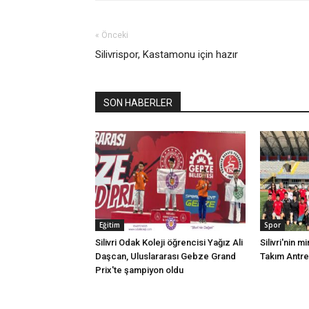
« Önceki
Silivrispor, Kastamonu için hazır
SON HABERLER
Eğitim
Spor
Silivri Odak Koleji öğrencisi Yağız Ali
Silivri'nin mi
Daşcan, Uluslararası Gebze Grand
Takım Antr
Prix'te şampiyon oldu