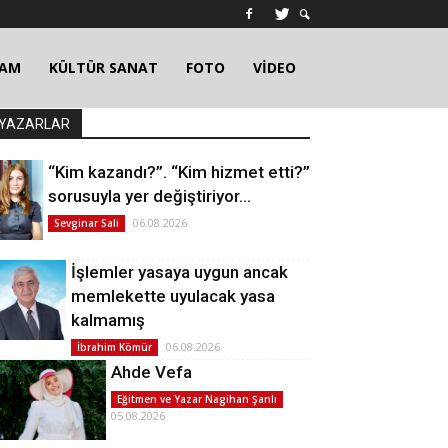
ŞAM
KÜLTÜR SANAT
FOTO
VİDEO
YAZARLAR
“Kim kazandı?”. “Kim hizmet etti?”
sorusuyla yer değiştiriyor…
06.08.2026
Sevginar Sali
İşlemler yasaya uygun ancak
memlekette uyulacak yasa
kalmamış
06.08.2026
İbrahim Kömür
Ahde Vefa
Eğitmen ve Yazar Nagihan Şanlı
05.08.2026