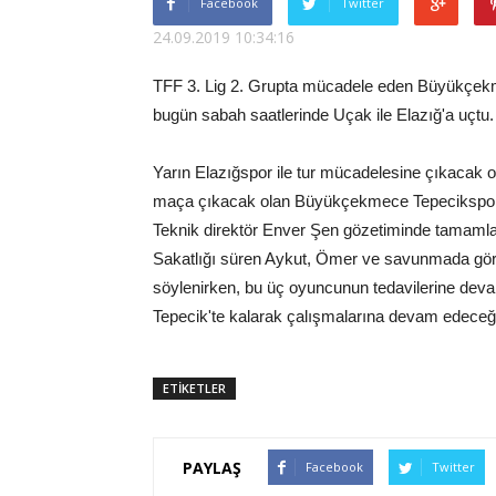
Facebook
Twitter
24.09.2019 10:34:16
TFF 3. Lig 2. Grupta mücadele eden Büyükçekme
bugün sabah saatlerinde Uçak ile Elazığ'a uçtu.
Yarın Elazığspor ile tur mücadelesine çıkacak ol
maça çıkacak olan Büyükçekmece Tepecikspor'da
Teknik direktör Enver Şen gözetiminde tamamlaya
Sakatlığı süren Aykut, Ömer ve savunmada gö
söylenirken, bu üç oyuncunun tedavilerine deva
Tepecik'te kalarak çalışmalarına devam edeceği
ETİKETLER
PAYLAŞ
Facebook
Twitter