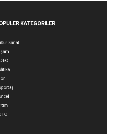
OPÜLER KATEGORİLER
ltür Sanat
aşam
İDEO
litika
por
öportaj
üncel
itim
OTO