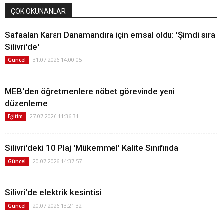
ÇOK OKUNANLAR
Safaalan Kararı Danamandıra için emsal oldu: 'Şimdi sıra
Silivri'de'
31.07.2026 14:00:05
Güncel
MEB'den öğretmenlere nöbet görevinde yeni
düzenleme
27.07.2026 11:36:31
Eğitim
Silivri'deki 10 Plaj 'Mükemmel' Kalite Sınıfında
20.07.2026 14:37:57
Güncel
Silivri'de elektrik kesintisi
20.07.2026 13:21:32
Güncel