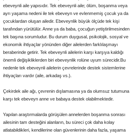
ebeveynli aile yapısıdır. Tek ebeveynli aile; ölüm, boşanma veya
ayrı yaşama nedeni ile tek ebeveyn ve evlenmemiş çocuk ya da
çocuklardan oluşan ailedir. Ebeveynlik büyük ölçüde tek kişi
tarafından yürütülür. Anne ya da baba, çocuğun yetiştirilmesinden
tek başına sorumludur. Bu durum duygusal, psikolojik, sosyal ve
ekonomik ihtiyaçlar yönünden diğer ailelerden farklılaşmayı
beraberinde getirir. Tek ebeveynli ailelerin karşı karşıya kaldığı
önemli değişikliklerden biri ebeveynlik rolüne uyum sürecidir.Bu
nedenle tek ebeveynli ailelerin çevrelerinde destek sistemlerine
ihtiyaçları vardır (aile, arkadaş vs.).
Çekirdek aile ağı, çevrenin dışlamasına ya da olumsuz tutumuna
karşı tek ebeveyn anne ve babaya destek olabilmektedir.
Yapılan araştırmalarda görüşülen annelerden boşanma sonrası
ailesinin tam desteğini alanların, bu süreci çok daha kolay
atlatabildikleri, kendilerine olan güvenlerinin daha fazla, yaşama