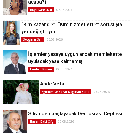
acaba?)
07.08.2026
Rüya Şahsuvar
“Kim kazandı?”, “Kim hizmet etti?” sorusuyla
yer değiştiriyor…
06.08.2026
Sevginar Sali
İşlemler yasaya uygun ancak memlekette
uyulacak yasa kalmamış
06.08.2026
İbrahim Kömür
Ahde Vefa
05.08.2026
Eğitmen ve Yazar Nagihan Şanlı
Silivri'den başlayacak Demokrasi Cephesi
05.08.2026
Hasan Baki Çifçi