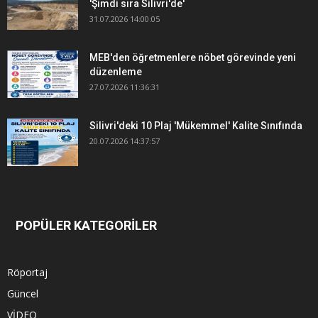
'Şimdi sıra Silivri'de'
31.07.2026 14:00:05
MEB'den öğretmenlere nöbet görevinde yeni
düzenleme
27.07.2026 11:36:31
Silivri'deki 10 Plaj 'Mükemmel' Kalite Sınıfında
20.07.2026 14:37:57
POPÜLER KATEGORİLER
Röportaj
Güncel
VİDEO