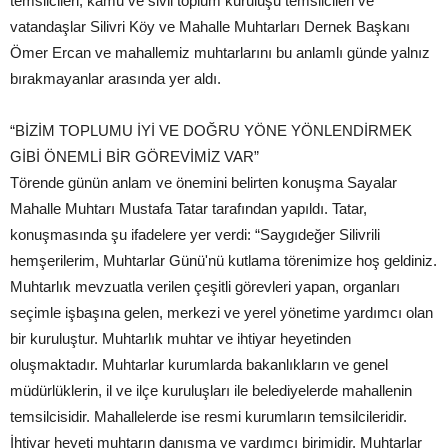
temsilcileri, kamu ve sivil toplum kuruluşu temsilcileri ve
vatandaşlar Silivri Köy ve Mahalle Muhtarları Dernek Başkanı
Ömer Ercan ve mahallemiz muhtarlarını bu anlamlı günde yalnız
bırakmayanlar arasında yer aldı.
“BİZİM TOPLUMU İYİ VE DOĞRU YÖNE YÖNLENDİRMEK
GİBİ ÖNEMLİ BİR GÖREVİMİZ VAR”
Törende günün anlam ve önemini belirten konuşma Sayalar
Mahalle Muhtarı Mustafa Tatar tarafından yapıldı. Tatar,
konuşmasında şu ifadelere yer verdi: “Saygıdeğer Silivrili
hemşerilerim, Muhtarlar Günü'nü kutlama törenimize hoş geldiniz.
Muhtarlık mevzuatla verilen çeşitli görevleri yapan, organları
seçimle işbaşına gelen, merkezi ve yerel yönetime yardımcı olan
bir kuruluştur. Muhtarlık muhtar ve ihtiyar heyetinden
oluşmaktadır. Muhtarlar kurumlarda bakanlıkların ve genel
müdürlüklerin, il ve ilçe kuruluşları ile belediyelerde mahallenin
temsilcisidir. Mahallelerde ise resmi kurumların temsilcileridir.
İhtiyar heyeti muhtarın danışma ye yardımcı birimidir. Muhtarlar