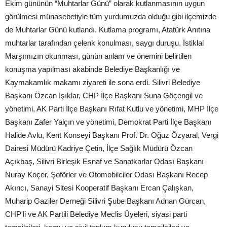
Ekim gününün “Muhtarlar Günü” olarak kutlanmasının uygun
görülmesi münasebetiyle tüm yurdumuzda olduğu gibi ilçemizde
de Muhtarlar Günü kutlandı. Kutlama programı, Atatürk Anıtına
muhtarlar tarafından çelenk konulması, saygı duruşu, İstiklal
Marşımızın okunması, günün anlam ve önemini belirtilen
konuşma yapılması akabinde Belediye Başkanlığı ve
Kaymakamlık makamı ziyareti ile sona erdi. Silivri Belediye
Başkanı Özcan Işıklar, CHP İlçe Başkanı Suna Göçengil ve
yönetimi, AK Parti İlçe Başkanı Rıfat Kutlu ve yönetimi, MHP İlçe
Başkanı Zafer Yalçın ve yönetimi, Demokrat Parti İlçe Başkanı
Halide Avlu, Kent Konseyi Başkanı Prof. Dr. Oğuz Özyaral, Vergi
Dairesi Müdürü Kadriye Çetin, İlçe Sağlık Müdürü Özcan
Açıkbaş, Silivri Birleşik Esnaf ve Sanatkarlar Odası Başkanı
Nuray Koçer, Şoförler ve Otomobilciler Odası Başkanı Recep
Akıncı, Sanayi Sitesi Kooperatif Başkanı Ercan Çalışkan,
Muharip Gaziler Derneği Silivri Şube Başkanı Adnan Gürcan,
CHP'li ve AK Partili Belediye Meclis Üyeleri, siyasi parti