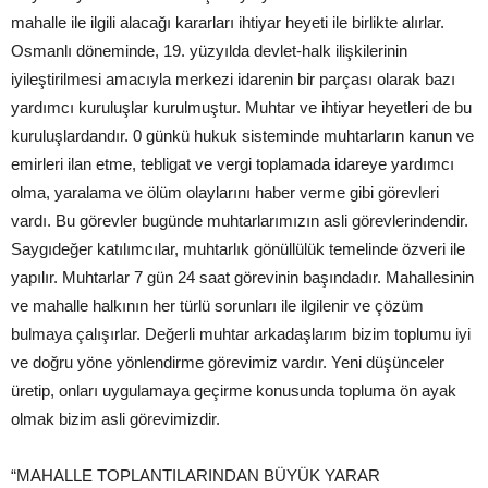
mahalle ile ilgili alacağı kararları ihtiyar heyeti ile birlikte alırlar.
Osmanlı döneminde, 19. yüzyılda devlet-halk ilişkilerinin
iyileştirilmesi amacıyla merkezi idarenin bir parçası olarak bazı
yardımcı kuruluşlar kurulmuştur. Muhtar ve ihtiyar heyetleri de bu
kuruluşlardandır. 0 günkü hukuk sisteminde muhtarların kanun ve
emirleri ilan etme, tebligat ve vergi toplamada idareye yardımcı
olma, yaralama ve ölüm olaylarını haber verme gibi görevleri
vardı. Bu görevler bugünde muhtarlarımızın asli görevlerindendir.
Saygıdeğer katılımcılar, muhtarlık gönüllülük temelinde özveri ile
yapılır. Muhtarlar 7 gün 24 saat görevinin başındadır. Mahallesinin
ve mahalle halkının her türlü sorunları ile ilgilenir ve çözüm
bulmaya çalışırlar. Değerli muhtar arkadaşlarım bizim toplumu iyi
ve doğru yöne yönlendirme görevimiz vardır. Yeni düşünceler
üretip, onları uygulamaya geçirme konusunda topluma ön ayak
olmak bizim asli görevimizdir.
“MAHALLE TOPLANTILARINDAN BÜYÜK YARAR