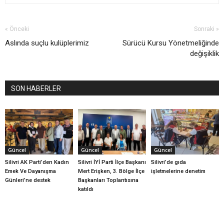
« Önceki
Sonraki »
Aslında suçlu kulüplerimiz
Sürücü Kursu Yönetmeliğinde
değişiklik
SON HABERLER
Güncel
Güncel
Güncel
Silivri AK Parti’den Kadın
Silivri İYİ Parti İlçe Başkanı
Silivri’de gıda
Emek Ve Dayanışma
Mert Erişken, 3. Bölge İlçe
işletmelerine denetim
Günleri’ne destek
Başkanları Toplantısına
katıldı