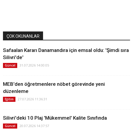
ÇOK OKUNANLAR
Safaalan Kararı Danamandıra için emsal oldu: 'Şimdi sıra
Silivri'de'
31.07.2026 14:00:05
Güncel
MEB'den öğretmenlere nöbet görevinde yeni
düzenleme
27.07.2026 11:36:31
Eğitim
Silivri'deki 10 Plaj 'Mükemmel' Kalite Sınıfında
20.07.2026 14:37:57
Güncel