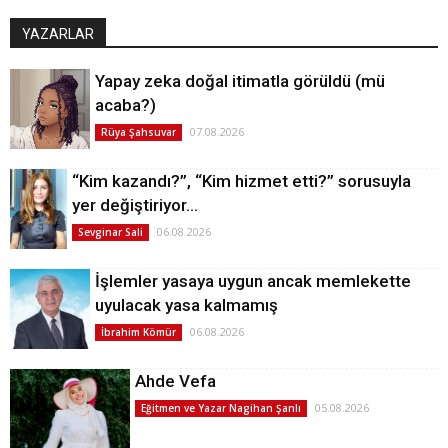
YAZARLAR
Yapay zeka doğal itimatla görüldü (mü
acaba?)
07.08.2026
Rüya Şahsuvar
“Kim kazandı?”, “Kim hizmet etti?” sorusuyla
yer değiştiriyor…
06.08.2026
Sevginar Sali
İşlemler yasaya uygun ancak memlekette
uyulacak yasa kalmamış
06.08.2026
İbrahim Kömür
Ahde Vefa
05.08.2026
Eğitmen ve Yazar Nagihan Şanlı