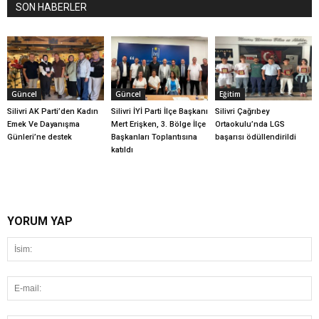
SON HABERLER
Güncel
Güncel
Eğitim
Silivri AK Parti’den Kadın
Silivri İYİ Parti İlçe Başkanı
Silivri Çağrıbey
Emek Ve Dayanışma
Mert Erişken, 3. Bölge İlçe
Ortaokulu’nda LGS
Günleri’ne destek
Başkanları Toplantısına
başarısı ödüllendirildi
katıldı
YORUM YAP