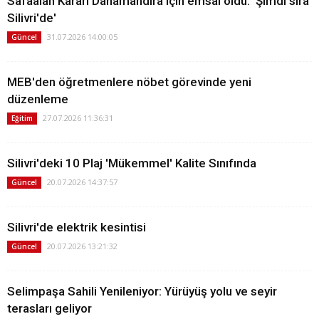
Safaalan Kararı Danamandıra için emsal oldu: 'Şimdi sıra
Silivri'de'
31.07.2026 14:00:05
Güncel
MEB'den öğretmenlere nöbet görevinde yeni
düzenleme
27.07.2026 11:36:31
Eğitim
Silivri'deki 10 Plaj 'Mükemmel' Kalite Sınıfında
20.07.2026 14:37:57
Güncel
Silivri'de elektrik kesintisi
20.07.2026 13:21:32
Güncel
Selimpaşa Sahili Yenileniyor: Yürüyüş yolu ve seyir
terasları geliyor