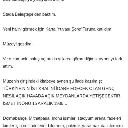
Stada Beleştepe'den baktım.
Yeni halini görmek için Kartal Yuvası Şeref Turuna katıldım.
Müzeyi gezdim.
Ve o zamanki bakış açımızla yıllarca görmediğimiz ayrıntıyı fark
ettim.
Müzenin girişindeki kitabeye aynen şu ifade kazılmış;
TÜRKİYE'NİN İSTİKBALİNİ İDARE EDECEK OLAN GENÇ
NESİL AÇIK HAVADA AÇIK MEYDANLARDA YETİŞECEKTİR.
İSMET İNÖNÜ 15 ARALIK 1936…
Dolmabahçe, Mithatpaşa, İnönü isimleri stadyum arena ifadeleri
kimler için ne ifade eder bilemem, polemik yaratmak da istemem