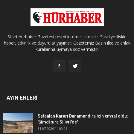
Silivri Hürhaber Gazetesi resmi internet sitesidir. Silivri'ye ilişkin
haber, etkinlik ve duyurular yayınlar. Gazetemiz Basın ilke ve ahlak
kurallarına uymaya söz vermiştir.
AYIN ENLERİ
Safaalan Kararı Danamandıra için emsal oldu:
'Şimdi sıra Silivri'de'
31.07.2026 14:00:05