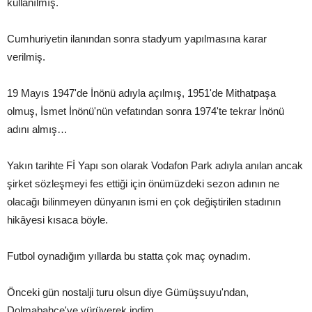
kullanılmış.
Cumhuriyetin ilanından sonra stadyum yapılmasına karar
verilmiş.
19 Mayıs 1947'de İnönü adıyla açılmış, 1951'de Mithatpaşa
olmuş, İsmet İnönü'nün vefatından sonra 1974'te tekrar İnönü
adını almış…
Yakın tarihte Fİ Yapı son olarak Vodafon Park adıyla anılan ancak
şirket sözleşmeyi fes ettiği için önümüzdeki sezon adının ne
olacağı bilinmeyen dünyanın ismi en çok değiştirilen stadının
hikâyesi kısaca böyle.
Futbol oynadığım yıllarda bu statta çok maç oynadım.
Önceki gün nostalji turu olsun diye Gümüşsuyu'ndan,
Dolmabahçe'ye yürüyerek indim.