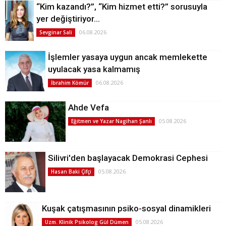
“Kim kazandı?”, “Kim hizmet etti?” sorusuyla
yer değiştiriyor…
06.08.2026
Sevginar Sali
İşlemler yasaya uygun ancak memlekette
uyulacak yasa kalmamış
06.08.2026
İbrahim Kömür
Ahde Vefa
05.08.2026
Eğitmen ve Yazar Nagihan Şanlı
Silivri'den başlayacak Demokrasi Cephesi
05.08.2026
Hasan Baki Çifçi
Kuşak çatışmasının psiko-sosyal dinamikleri
05.08.2026
Uzm. Klinik Psikolog Gül Dümen