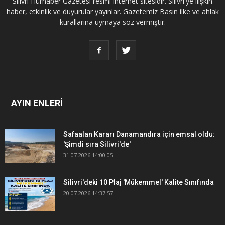
Silivri Hürhaber Gazetesi resmi internet sitesidir. Silivri'ye ilişkin
haber, etkinlik ve duyurular yayınlar. Gazetemiz Basın ilke ve ahlak
kurallarına uymaya söz vermiştir.
AYIN ENLERİ
Safaalan Kararı Danamandıra için emsal oldu:
'Şimdi sıra Silivri'de'
31.07.2026 14:00:05
Silivri'deki 10 Plaj 'Mükemmel' Kalite Sınıfında
20.07.2026 14:37:57