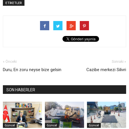
ETİKETLER
« Önceki
Sonraki »
Duru, En zoru neyse bize gelsin
Cazibe merkezi Silivri
SON HABERLER
Güncel
Güncel
Güncel