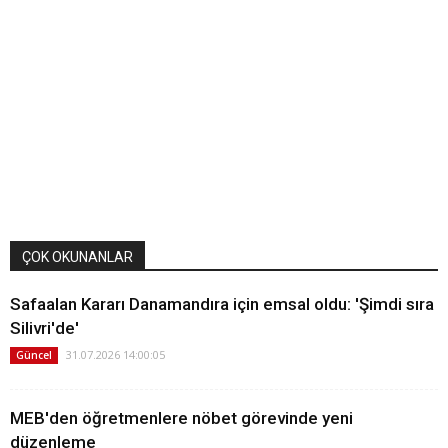
ÇOK OKUNANLAR
Safaalan Kararı Danamandıra için emsal oldu: 'Şimdi sıra
Silivri'de'
31.07.2026 14:00:05
Güncel
MEB'den öğretmenlere nöbet görevinde yeni
düzenleme