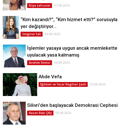
07.08.2026
Rüya Şahsuvar
“Kim kazandı?”, “Kim hizmet etti?” sorusuyla
yer değiştiriyor…
06.08.2026
Sevginar Sali
İşlemler yasaya uygun ancak memlekette
uyulacak yasa kalmamış
06.08.2026
İbrahim Kömür
Ahde Vefa
05.08.2026
Eğitmen ve Yazar Nagihan Şanlı
Silivri'den başlayacak Demokrasi Cephesi
05.08.2026
Hasan Baki Çifçi