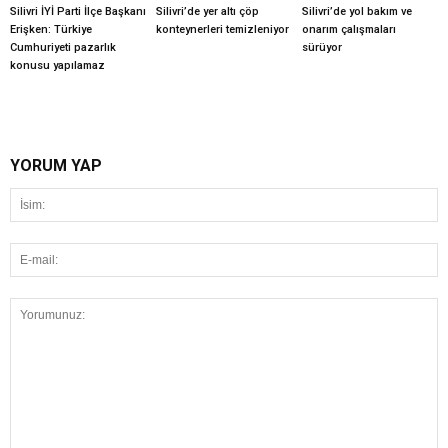
Silivri İYİ Parti İlçe Başkanı
Silivri’de yer altı çöp
Silivri’de yol bakım ve
Erişken: Türkiye
konteynerleri temizleniyor
onarım çalışmaları
Cumhuriyeti pazarlık
sürüyor
konusu yapılamaz
YORUM YAP