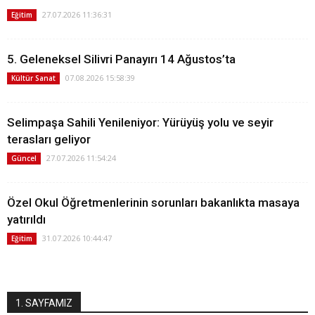
27.07.2026 11:36:31
Eğitim
5. Geleneksel Silivri Panayırı 14 Ağustos’ta
07.08.2026 15:58:39
Kültür Sanat
Selimpaşa Sahili Yenileniyor: Yürüyüş yolu ve seyir
terasları geliyor
27.07.2026 11:54:24
Güncel
Özel Okul Öğretmenlerinin sorunları bakanlıkta masaya
yatırıldı
31.07.2026 10:44:47
Eğitim
1. SAYFAMIZ