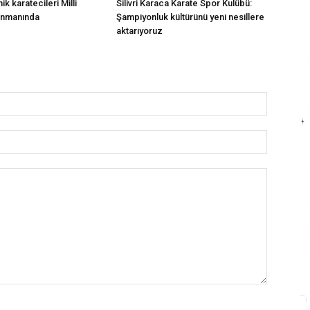
nik karatecileri Milli
Silivri Karaca Karate Spor Kulübü:
enmanında
Şampiyonluk kültürünü yeni nesillere
aktarıyoruz