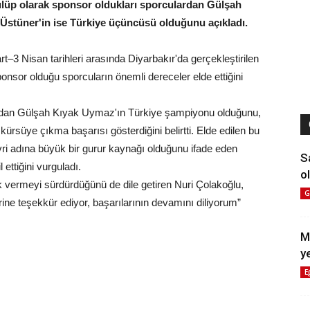
ulüp olarak sponsor oldukları sporculardan Gülşah
Üstüner'in ise Türkiye üçüncüsü olduğunu açıkladı.
t–3 Nisan tarihleri arasında Diyarbakır'da gerçekleştirilen
sor olduğu sporcuların önemli dereceler elde ettiğini
rdan Gülşah Kıyak Uymaz'ın Türkiye şampiyonu olduğunu,
ürsüye çıkma başarısı gösterdiğini belirtti. Elde edilen bu
vri adına büyük bir gurur kaynağı olduğunu ifade eden
S
 ettiğini vurguladı.
ol
ek vermeyi sürdürdüğünü de dile getiren Nuri Çolakoğlu,
G
lerine teşekkür ediyor, başarılarının devamını diliyorum”
M
y
E