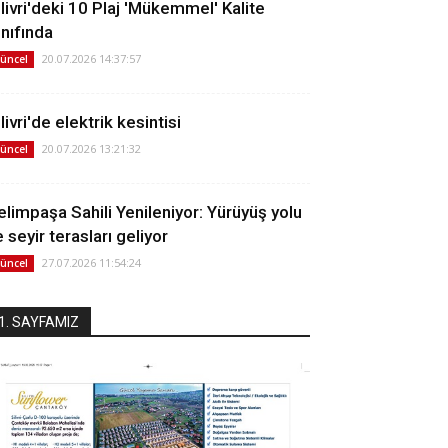
ilivri'deki 10 Plaj 'Mükemmel' Kalite
ınıfında
20.07.2026 14:37:57
üncel
livri'de elektrik kesintisi
20.07.2026 13:21:32
üncel
elimpaşa Sahili Yenileniyor: Yürüyüş yolu
 seyir terasları geliyor
27.07.2026 11:54:24
üncel
1. SAYFAMIZ