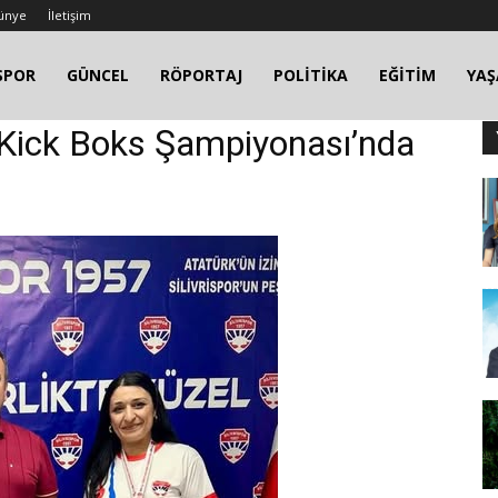
ünye
İletişim
SPOR
GÜNCEL
RÖPORTAJ
POLİTİKA
EĞİTİM
YA
e Kick Boks Şampiyonası’nda