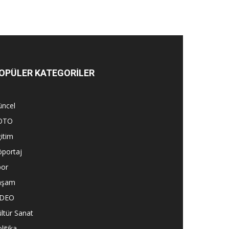
OPÜLER KATEGORİLER
üncel
OTO
itim
öportaj
por
aşam
İDEO
ltür Sanat
litika