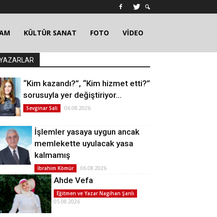
ŞAM
KÜLTÜR SANAT
FOTO
VİDEO
YAZARLAR
“Kim kazandı?”, “Kim hizmet etti?”
sorusuyla yer değiştiriyor…
06.08.2026
Sevginar Sali
İşlemler yasaya uygun ancak
memlekette uyulacak yasa
kalmamış
06.08.2026
İbrahim Kömür
Ahde Vefa
Eğitmen ve Yazar Nagihan Şanlı
05.08.2026