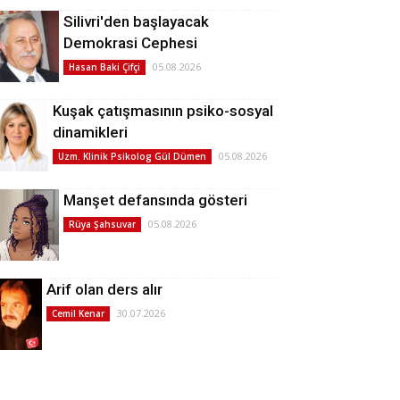
Silivri'den başlayacak
Demokrasi Cephesi
05.08.2026
Hasan Baki Çifçi
Kuşak çatışmasının psiko-sosyal
dinamikleri
05.08.2026
Uzm. Klinik Psikolog Gül Dümen
Manşet defansında gösteri
05.08.2026
Rüya Şahsuvar
Arif olan ders alır
30.07.2026
Cemil Kenar