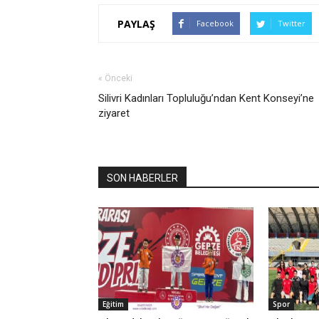
PAYLAŞ
Facebook
Twitter
« Önceki
Silivri Kadınları Topluluğu’ndan Kent Konseyi’ne
ziyaret
SON HABERLER
Eğitim
Spor