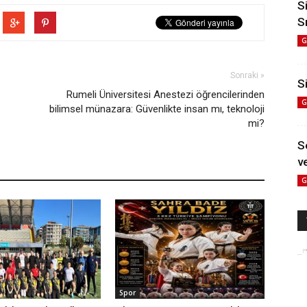
S
S
G
Sonraki »
Si
Rumeli Üniversitesi Anestezi öğrencilerinden
G
bilimsel münazara: Güvenlikte insan mı, teknoloji
mi?
S
ve
G
Spor