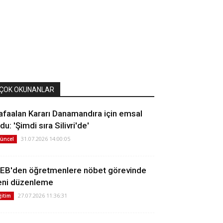
ÇOK OKUNANLAR
afaalan Kararı Danamandıra için emsal
du: 'Şimdi sıra Silivri'de'
31.07.2026 14:00:05
üncel
EB'den öğretmenlere nöbet görevinde
eni düzenleme
27.07.2026 11:36:31
ğitim