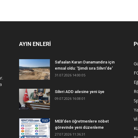
AYIN ENLERİ
P
Safaalan Kararı Danamandıra için
G
emsal oldu: 'Şimdi sıra Silivri'de'
F
31.07.2026 14:00:05
r.
Eğ
a
R
Silivri ADD ailesine yeni üye
09.07.2026 16:08:01
S
Y
V
MEB'den öğretmenlere nöbet
görevinde yeni düzenleme
Kü
27.07.2026 11:36:31
Po