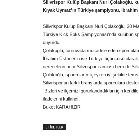
Silivrispor Kulüp Başkanı Nuri Çolakoğlu, k
Kıyak Uymaz'ın Türkiye şampiyonu, İbrahim 
Silivrispor Kulüp Başkanı Nuri Çolakoğlu, 30 Mar
Türkiye Kick Boks Şampiyonası'nda kulübün spon
duyurdu.
Çolakoğlu, turnuvada mücadele eden sporcula
İbrahim Üstüner'in ise Türkiye üçüncüsü olarak k
derecelerin hem Silivrispor camiası hem de Sili
Çolakoğlu, sporcuların ilçeyi en iyi şekilde temsil
Silivrispor'un farklı branşlarda sporculara dest
“Bizleri ve ilçemizi gururlandırdıkları için kendi
ifadelerini kullandı.
Buket KARAHIZIR
ETİKETLER