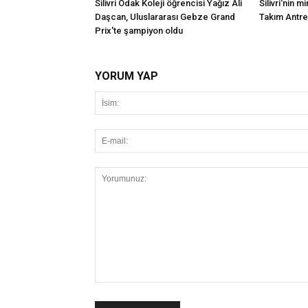
Silivri Odak Koleji öğrencisi Yağız Ali
Silivri'nin mi
Daşcan, Uluslararası Gebze Grand
Takım Antr
Prix'te şampiyon oldu
YORUM YAP