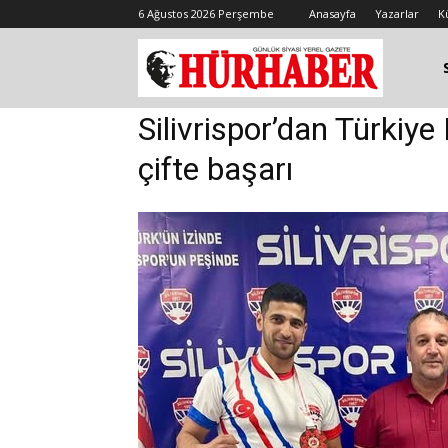
6 Ağustos 2026 Perşembe
Anasayfa
Yazarlar
K
Silivrispor’dan Türkiy
çifte başarı