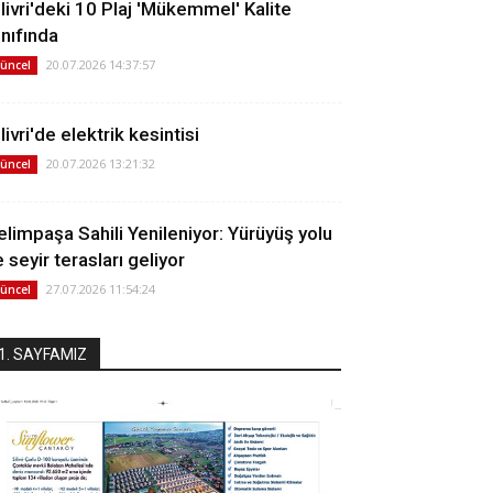
ilivri'deki 10 Plaj 'Mükemmel' Kalite
ınıfında
20.07.2026 14:37:57
üncel
livri'de elektrik kesintisi
20.07.2026 13:21:32
üncel
elimpaşa Sahili Yenileniyor: Yürüyüş yolu
 seyir terasları geliyor
27.07.2026 11:54:24
üncel
1. SAYFAMIZ