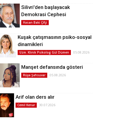
Silivri'den başlayacak
Demokrasi Cephesi
Hasan Baki Çifçi
Kuşak çatışmasının psiko-sosyal
dinamikleri
05.08.2026
Uzm. Klinik Psikolog Gül Dümen
Manşet defansında gösteri
05.08.2026
Rüya Şahsuvar
Arif olan ders alır
30.07.2026
Cemil Kenar