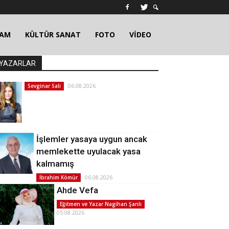
ŞAM
KÜLTÜR SANAT
FOTO
VİDEO
YAZARLAR
06.08.2026
Sevginar Sali
İşlemler yasaya uygun ancak
memlekette uyulacak yasa
kalmamış
06.08.2026
İbrahim Kömür
Ahde Vefa
Eğitmen ve Yazar Nagihan Şanlı
05.08.2026