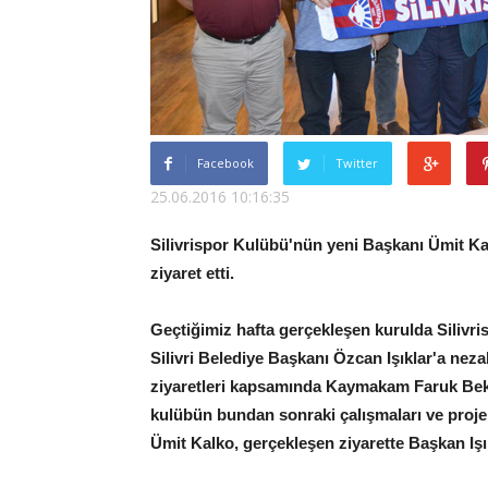
Facebook
Twitter
25.06.2016 10:16:35
Silivrispor Kulübü'nün yeni Başkanı Ümit Kal
ziyaret etti.
Geçtiğimiz hafta gerçekleşen kurulda Silivri
Silivri Belediye Başkanı Özcan Işıklar'a nezak
ziyaretleri kapsamında Kaymakam Faruk Bekâr
kulübün bundan sonraki çalışmaları ve projel
Ümit Kalko, gerçekleşen ziyarette Başkan Işık