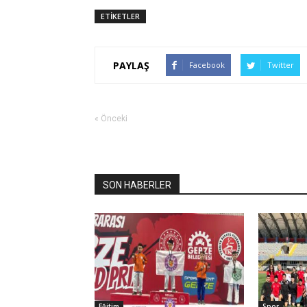
ETİKETLER
PAYLAŞ
Facebook
Twitter
« Önceki
SON HABERLER
Eğitim
Spor