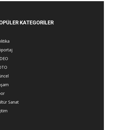
OPÜLER KATEGORİLER
litika
öportaj
İDEO
OTO
üncel
aşam
por
ltür Sanat
itim