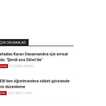
ÇOK OKUNANLAR
afaalan Kararı Danamandıra için emsal
du: 'Şimdi sıra Silivri'de'
31.07.2026 14:00:05
üncel
EB'den öğretmenlere nöbet görevinde
eni düzenleme
27.07.2026 11:36:31
ğitim