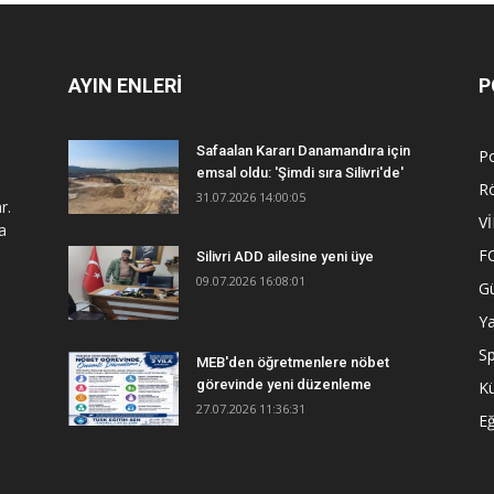
AYIN ENLERİ
P
Safaalan Kararı Danamandıra için
Po
emsal oldu: 'Şimdi sıra Silivri'de'
R
31.07.2026 14:00:05
r.
V
a
F
Silivri ADD ailesine yeni üye
09.07.2026 16:08:01
G
Y
S
MEB'den öğretmenlere nöbet
görevinde yeni düzenleme
Kü
27.07.2026 11:36:31
Eğ