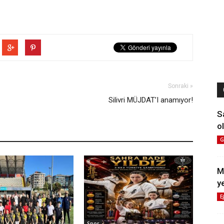
Sonraki »
Silivri MÜJDAT’I anamıyor!
S
ol
G
M
y
E
Spor