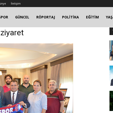
ünye
İletişim
SPOR
GÜNCEL
RÖPORTAJ
POLİTİKA
EĞİTİM
YA
 ziyaret