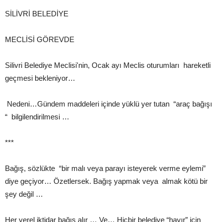
SİLİVRİ BELEDİYE
MECLİSİ GÖREVDE
Silivri Belediye Meclisi'nin, Ocak ayı Meclis oturumları hareketli
geçmesi bekleniyor…
Nedeni…Gündem maddeleri içinde yüklü yer tutan “araç bağışı
“ bilgilendirilmesi …
***
Bağış, sözlükte “bir malı veya parayı isteyerek verme eylemi”
diye geçiyor… Özetlersek. Bağış yapmak veya almak kötü bir
şey değil …
Her yerel iktidar bağış alır … Ve… Hiçbir belediye “hayır” için