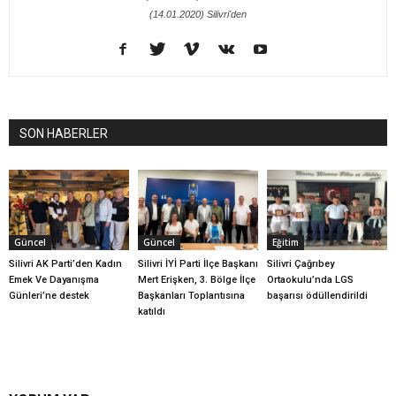
(14.01.2020) Silivri'den
SON HABERLER
Güncel
Güncel
Eğitim
Silivri AK Parti’den Kadın
Silivri İYİ Parti İlçe Başkanı
Silivri Çağrıbey
Emek Ve Dayanışma
Mert Erişken, 3. Bölge İlçe
Ortaokulu’nda LGS
Günleri’ne destek
Başkanları Toplantısına
başarısı ödüllendirildi
katıldı