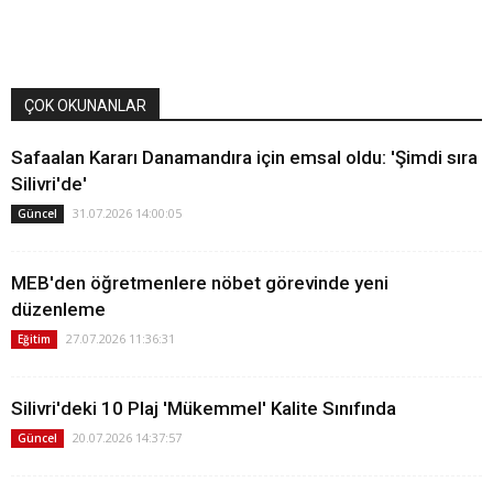
ÇOK OKUNANLAR
Safaalan Kararı Danamandıra için emsal oldu: 'Şimdi sıra
Silivri'de'
31.07.2026 14:00:05
Güncel
MEB'den öğretmenlere nöbet görevinde yeni
düzenleme
27.07.2026 11:36:31
Eğitim
Silivri'deki 10 Plaj 'Mükemmel' Kalite Sınıfında
20.07.2026 14:37:57
Güncel