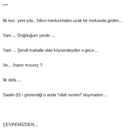
***
İlk kez yeni yıla , Silivri merkezinden uzak bir mekanda girdim…
Yani … Doğduğum yerde …
Yani … Şimdi mahalle olan köyümdeydim o gece…
Ve… İnanır mısınız ?
İlk defa …
Saatin (0) ı gösterdiği o anda “silah sesleri” duymadım…
ÇEVREMİZDEN...