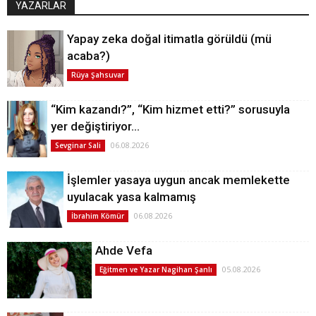
YAZARLAR
Yapay zeka doğal itimatla görüldü (mü
acaba?)
Rüya Şahsuvar
“Kim kazandı?”, “Kim hizmet etti?” sorusuyla
yer değiştiriyor…
06.08.2026
Sevginar Sali
İşlemler yasaya uygun ancak memlekette
uyulacak yasa kalmamış
06.08.2026
İbrahim Kömür
Ahde Vefa
05.08.2026
Eğitmen ve Yazar Nagihan Şanlı