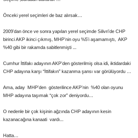
Önceki yerel seçimleri de baz alırsak…
2009'dan önce ve sonra yapılan yerel seçimde Silivri'de CHP
birinci AKP ikinci çıkmış, MHP'nin oyu %5'i aşamamıştı, AKP
%40 gibi bir rakamda sabitlenmişti ...
Cumhur İttifakı adayının AKP'den gösterilmiş olsa idi, iktidardaki
CHP adayına karşı “İttifakın” kazanma şansı var görülüyordu …
Ama, aday MHP'den gösterilince AKP'nin %40 olan oyunu
MHP adayına taşımak “çok zor” deniyordu…
O nedenle bir çok kişinin ağzında CHP adayının kesin
kazanacağına kanaati vardı...
Hatta…