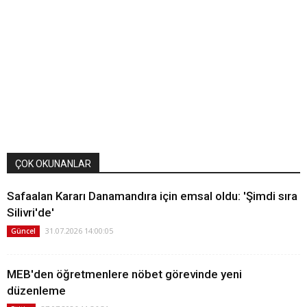
ÇOK OKUNANLAR
Safaalan Kararı Danamandıra için emsal oldu: 'Şimdi sıra
Silivri'de'
31.07.2026 14:00:05
Güncel
MEB'den öğretmenlere nöbet görevinde yeni
düzenleme