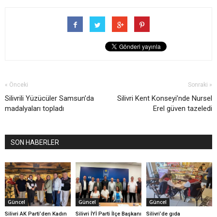
« Önceki
Sonraki »
Silivrili Yüzücüler Samsun’da
Silivri Kent Konseyi’nde Nursel
madalyaları topladı
Erel güven tazeledi
SON HABERLER
Güncel
Güncel
Güncel
Silivri AK Parti’den Kadın
Silivri İYİ Parti İlçe Başkanı
Silivri’de gıda