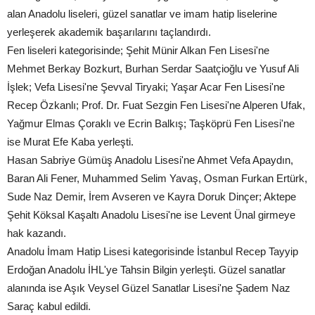
alan Anadolu liseleri, güzel sanatlar ve imam hatip liselerine
yerleşerek akademik başarılarını taçlandırdı.
Fen liseleri kategorisinde; Şehit Münir Alkan Fen Lisesi'ne
Mehmet Berkay Bozkurt, Burhan Serdar Saatçioğlu ve Yusuf Ali
İşlek; Vefa Lisesi'ne Şevval Tiryaki; Yaşar Acar Fen Lisesi'ne
Recep Özkanlı; Prof. Dr. Fuat Sezgin Fen Lisesi'ne Alperen Ufak,
Yağmur Elmas Çoraklı ve Ecrin Balkış; Taşköprü Fen Lisesi'ne
ise Murat Efe Kaba yerleşti.
Hasan Sabriye Gümüş Anadolu Lisesi'ne Ahmet Vefa Apaydın,
Baran Ali Fener, Muhammed Selim Yavaş, Osman Furkan Ertürk,
Sude Naz Demir, İrem Avseren ve Kayra Doruk Dinçer; Aktepe
Şehit Köksal Kaşaltı Anadolu Lisesi'ne ise Levent Ünal girmeye
hak kazandı.
Anadolu İmam Hatip Lisesi kategorisinde İstanbul Recep Tayyip
Erdoğan Anadolu İHL'ye Tahsin Bilgin yerleşti. Güzel sanatlar
alanında ise Aşık Veysel Güzel Sanatlar Lisesi'ne Şadem Naz
Saraç kabul edildi.