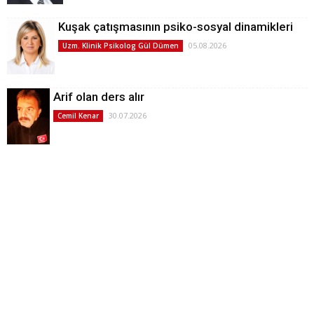
Kuşak çatışmasının psiko-sosyal dinamikleri
05.08.2026
Uzm. Klinik Psikolog Gül Dümen
Arif olan ders alır
30.07.2026
Cemil Kenar