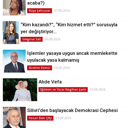
acaba?)
07.08.2026
Rüya Şahsuvar
“Kim kazandı?”, “Kim hizmet etti?” sorusuyla
yer değiştiriyor…
06.08.2026
Sevginar Sali
İşlemler yasaya uygun ancak memlekette
uyulacak yasa kalmamış
06.08.2026
İbrahim Kömür
Ahde Vefa
05.08.2026
Eğitmen ve Yazar Nagihan Şanlı
Silivri'den başlayacak Demokrasi Cephesi
05.08.2026
Hasan Baki Çifçi