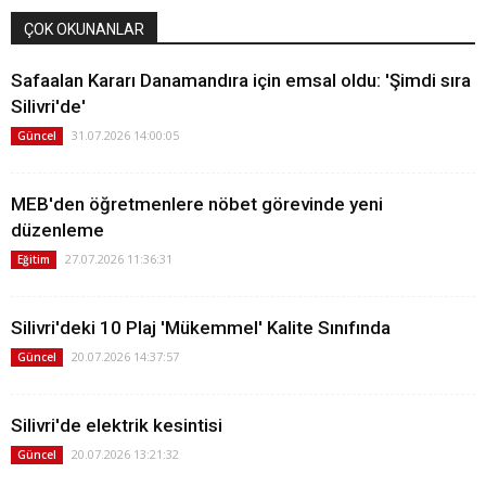
ÇOK OKUNANLAR
Safaalan Kararı Danamandıra için emsal oldu: 'Şimdi sıra
Silivri'de'
31.07.2026 14:00:05
Güncel
MEB'den öğretmenlere nöbet görevinde yeni
düzenleme
27.07.2026 11:36:31
Eğitim
Silivri'deki 10 Plaj 'Mükemmel' Kalite Sınıfında
20.07.2026 14:37:57
Güncel
Silivri'de elektrik kesintisi
20.07.2026 13:21:32
Güncel