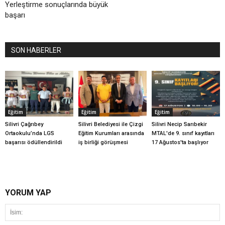
Yerleştirme sonuçlarında büyük
başarı
SON HABERLER
Eğitim
Eğitim
Eğitim
Silivri Çağrıbey
Silivri Belediyesi ile Çizgi
Silivri Necip Sarıbekir
Ortaokulu’nda LGS
Eğitim Kurumları arasında
MTAL'de 9. sınıf kayıtları
başarısı ödüllendirildi
iş birliği görüşmesi
17 Ağustos'ta başlıyor
YORUM YAP