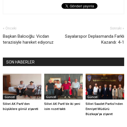
« Önceki
Sonraki »
Başkan Balcıoğlu: Vicdan
Sayalarspor Deplasmanda Farklı
terazisiyle hareket ediyoruz
Kazandı: 4-1
SON HABERLER
Güncel
Güncel
Güncel
Silivri AK Parti'den
Silivri AK Parti'de iki yeni
Silivri Saadet Partisi'nden
büyüklere gönül ziyareti
isim rozet taktı
Emniyet Müdürü
Büzkaya'ya ziyaret