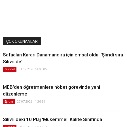
ÇOK OKUNANLAR
Safaalan Kararı Danamandıra için emsal oldu: 'Şimdi sıra
Silivri'de'
31.07.2026 14:00:05
Güncel
MEB'den öğretmenlere nöbet görevinde yeni
düzenleme
27.07.2026 11:36:31
Eğitim
Silivri'deki 10 Plaj 'Mükemmel' Kalite Sınıfında
20.07.2026 14:37:57
Güncel