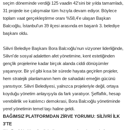
seçim döneminde verdiği 125 vaadin 42'sini bir yılda tamamladı,
31 projede ise çalışmalar tüm hızıyla devam ediyor. Böylece
toplam vaat gerçekleştirme oranı %58,4'e ulaşan Başkan
Balcıoğlu, İstanbul'un 39 ilçesi arasında en başarılı 3. belediye
başkanı oldu.
Silivri Belediye Başkanı Bora Balcıoğlu'nun vizyoner liderliğinde,
Silivri'de sosyal adaletten afet yönetimine, kent estetiğinden
gençlik projelerine kadar birçok alanda ciddi dönüşümler
yaşanıyor. Bir yıl gibi kısa bir sürede hayata geçirilen projeler,
hem stratejik planlamanın hem de sahadaki emeğin gücünü
yansıtıyor. Silivri Belediyesi, yalnızca projeleriyle değil, ortaya
koyduğu yönetim anlayışıyla da fark yaratıyor. Şeffaflık, hesap
verebilirlik ve katılımcı demokrasi, Bora Balcıoğlu yönetiminde
yerel yönetimin temel taşı haline geldi.
BAĞIMSIZ PLATFORMDAN ZİRVE YORUMU: SİLİVRİ İLK
3'TE