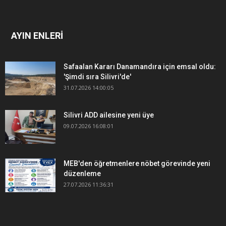
AYIN ENLERİ
Safaalan Kararı Danamandıra için emsal oldu:
'Şimdi sıra Silivri'de'
31.07.2026 14:00:05
Silivri ADD ailesine yeni üye
09.07.2026 16:08:01
MEB'den öğretmenlere nöbet görevinde yeni
düzenleme
27.07.2026 11:36:31