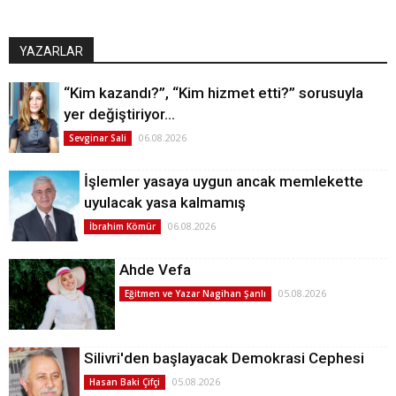
YAZARLAR
“Kim kazandı?”, “Kim hizmet etti?” sorusuyla
yer değiştiriyor…
06.08.2026
Sevginar Sali
İşlemler yasaya uygun ancak memlekette
uyulacak yasa kalmamış
06.08.2026
İbrahim Kömür
Ahde Vefa
05.08.2026
Eğitmen ve Yazar Nagihan Şanlı
Silivri'den başlayacak Demokrasi Cephesi
05.08.2026
Hasan Baki Çifçi