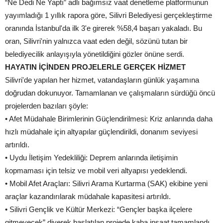
“Ne Dedi Ne Yaptı” adlı bağımsız vaat denetleme platformunun
yayımladığı 1 yıllık rapora göre, Silivri Belediyesi gerçekleştirme
oranında İstanbul'da ilk 3'e girerek %58,4 başarı yakaladı. Bu
oran, Silivri'nin yalnızca vaat eden değil, sözünü tutan bir
belediyecilik anlayışıyla yönetildiğini gözler önüne serdi.
HAYATIN İÇİNDEN PROJELERLE GERÇEK HİZMET
Silivri'de yapılan her hizmet, vatandaşların günlük yaşamına
doğrudan dokunuyor. Tamamlanan ve çalışmaların sürdüğü öncü
projelerden bazıları şöyle:
• Afet Müdahale Birimlerinin Güçlendirilmesi: Kriz anlarında daha
hızlı müdahale için altyapılar güçlendirildi, donanım seviyesi
artırıldı.
• Uydu İletişim Yedekliliği: Deprem anlarında iletişimin
kopmaması için telsiz ve mobil veri altyapısı yedeklendi.
• Mobil Afet Araçları: Silivri Arama Kurtarma (SAK) ekibine yeni
araçlar kazandırılarak müdahale kapasitesi artırıldı.
• Silivri Gençlik ve Kültür Merkezi: “Gençler başka ilçelere
gitmeyecek” diyerek başlatılan projede kaba inşaat tamamlandı.