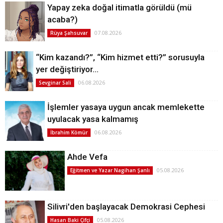
Yapay zeka doğal itimatla görüldü (mü
acaba?)
07.08.2026
Rüya Şahsuvar
“Kim kazandı?”, “Kim hizmet etti?” sorusuyla
yer değiştiriyor…
06.08.2026
Sevginar Sali
İşlemler yasaya uygun ancak memlekette
uyulacak yasa kalmamış
06.08.2026
İbrahim Kömür
Ahde Vefa
05.08.2026
Eğitmen ve Yazar Nagihan Şanlı
Silivri'den başlayacak Demokrasi Cephesi
05.08.2026
Hasan Baki Çifçi