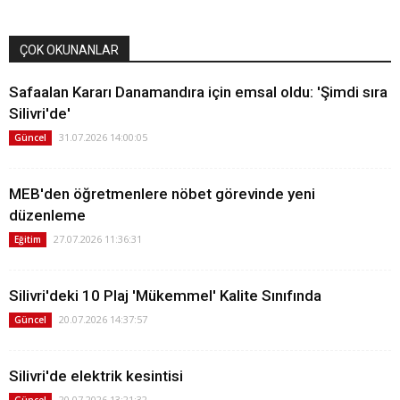
ÇOK OKUNANLAR
Safaalan Kararı Danamandıra için emsal oldu: 'Şimdi sıra
Silivri'de'
31.07.2026 14:00:05
Güncel
MEB'den öğretmenlere nöbet görevinde yeni
düzenleme
27.07.2026 11:36:31
Eğitim
Silivri'deki 10 Plaj 'Mükemmel' Kalite Sınıfında
20.07.2026 14:37:57
Güncel
Silivri'de elektrik kesintisi
20.07.2026 13:21:32