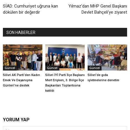
SİAD: Cumhuriyet uğruna kan
Yılmaz'dan MHP Genel Başkanı
dökülen bir değerdir
Devlet Bahçeli’ye ziyaret
SON HABERLER
Güncel
Güncel
Güncel
Silivri AK Parti’den Kadın
Silivri İYİ Parti İlçe Başkanı
Silivri’de gıda
Emek Ve Dayanışma
Mert Erişken, 3. Bölge İlçe
işletmelerine denetim
Günleri’ne destek
Başkanları Toplantısına
katıldı
YORUM YAP