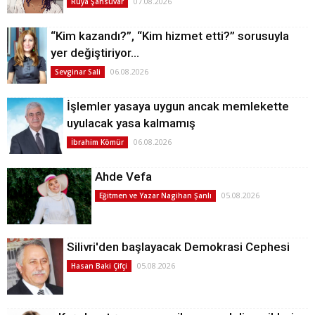
07.08.2026
Rüya Şahsuvar
“Kim kazandı?”, “Kim hizmet etti?” sorusuyla
yer değiştiriyor…
06.08.2026
Sevginar Sali
İşlemler yasaya uygun ancak memlekette
uyulacak yasa kalmamış
06.08.2026
İbrahim Kömür
Ahde Vefa
05.08.2026
Eğitmen ve Yazar Nagihan Şanlı
Silivri'den başlayacak Demokrasi Cephesi
05.08.2026
Hasan Baki Çifçi