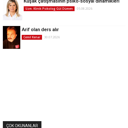
Kuşak çatışmasının psiko-sosyal dinamikleri
05.08.2026
Uzm. Klinik Psikolog Gül Dümen
Arif olan ders alır
30.07.2026
Cemil Kenar
ÇOK OKUNANLAR