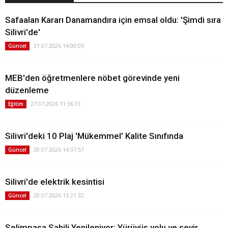
Safaalan Kararı Danamandıra için emsal oldu: 'Şimdi sıra
Silivri'de'
31.07.2026 14:00:05
Güncel
MEB'den öğretmenlere nöbet görevinde yeni
düzenleme
27.07.2026 11:36:31
Eğitim
Silivri'deki 10 Plaj 'Mükemmel' Kalite Sınıfında
20.07.2026 14:37:57
Güncel
Silivri'de elektrik kesintisi
20.07.2026 13:21:32
Güncel
Selimpaşa Sahili Yenileniyor: Yürüyüş yolu ve seyir