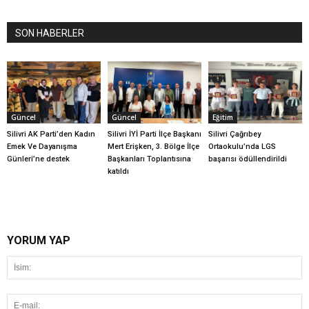
SON HABERLER
Güncel
Güncel
Eğitim
Silivri AK Parti’den Kadın
Silivri İYİ Parti İlçe Başkanı
Silivri Çağrıbey
Emek Ve Dayanışma
Mert Erişken, 3. Bölge İlçe
Ortaokulu’nda LGS
Günleri’ne destek
Başkanları Toplantısına
başarısı ödüllendirildi
katıldı
YORUM YAP