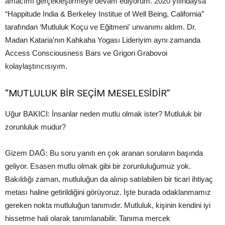
amacımı gerçekleştirmeye devam ediyorum. 2020 yılındaysa
“Happitude India & Berkeley Institue of Well Being, California”
tarafından ‘Mutluluk Koçu ve Eğitmeni' unvanımı aldım. Dr.
Madan Kataria'nın Kahkaha Yogası Lideriyim aynı zamanda
Access Consciousness Bars ve Grigori Grabovoi
kolaylaştırıcısıyım.
“MUTLULUK BİR SEÇİM MESELESİDİR”
Uğur BAKICI: İnsanlar neden mutlu olmak ister? Mutluluk bir
zorunluluk mudur?
Gizem DAĞ: Bu soru yanıtı en çok aranan soruların başında
geliyor. Esasen mutlu olmak gibi bir zorunluluğumuz yok.
Bakıldığı zaman, mutluluğun da alınıp satılabilen bir ticari ihtiyaç
metası haline getirildiğini görüyoruz. İşte burada odaklanmamız
gereken nokta mutluluğun tanımıdır. Mutluluk, kişinin kendini iyi
hissetme hali olarak tanımlanabilir. Tanıma mercek