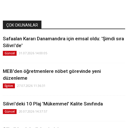
ÇOK OKUNANLAR
Safaalan Kararı Danamandıra için emsal oldu: 'Şimdi sıra
Silivri'de'
31.07.2026 14:00:05
Güncel
MEB'den öğretmenlere nöbet görevinde yeni
düzenleme
27.07.2026 11:36:31
Eğitim
Silivri'deki 10 Plaj 'Mükemmel' Kalite Sınıfında
20.07.2026 14:37:57
Güncel