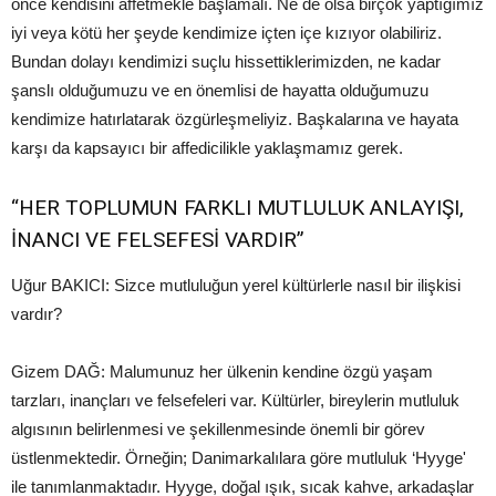
önce kendisini affetmekle başlamalı. Ne de olsa birçok yaptığımız
iyi veya kötü her şeyde kendimize içten içe kızıyor olabiliriz.
Bundan dolayı kendimizi suçlu hissettiklerimizden, ne kadar
şanslı olduğumuzu ve en önemlisi de hayatta olduğumuzu
kendimize hatırlatarak özgürleşmeliyiz. Başkalarına ve hayata
karşı da kapsayıcı bir affedicilikle yaklaşmamız gerek.
“HER TOPLUMUN FARKLI MUTLULUK ANLAYIŞI,
İNANCI VE FELSEFESİ VARDIR”
Uğur BAKICI: Sizce mutluluğun yerel kültürlerle nasıl bir ilişkisi
vardır?
Gizem DAĞ: Malumunuz her ülkenin kendine özgü yaşam
tarzları, inançları ve felsefeleri var. Kültürler, bireylerin mutluluk
algısının belirlenmesi ve şekillenmesinde önemli bir görev
üstlenmektedir. Örneğin; Danimarkalılara göre mutluluk ‘Hyyge'
ile tanımlanmaktadır. Hyyge, doğal ışık, sıcak kahve, arkadaşlar