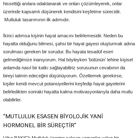
hissettiği anılara odaklanarak ve onları çözümleyerek, onlar
üzerinde kapsamlı düşünerek kendisini keşfetme sürecidir.
Mutluluk tasarımının ilk adımıdır.
İkinci adımsa kişinin hayat amacını belirlemesidir. Neden bu
hayatta olduğunu bilmesi, şahsi bir hayat gayesi oluşturmak adına
sorulması gereken bir sorudur. Bu hayata tesadüf eseri
gelmediğimize inanıyorum. Hal böyleyken 'bütünün' lehine kişisel
anlamda nasıl bir katkı sağlayabiliriz sorusunun cevabının da
bireyi tatmin edeceğini düşünüyorum. Özetlemek gerekirse,
kişiler kendi mevcut potansiyellerini keşfedip hayat gayelerini
belirledikten sonraki hayatta kalma motivasyonlarıyla daha mutlu
olabilirler.
“MUTLULUK ESASEN BİYOLOJİK YANİ
HORMONEL BİR SÜREÇTİR”
Uğur BAKICI: Mutluluk üzerine çalışan uzmanlar yakın bir