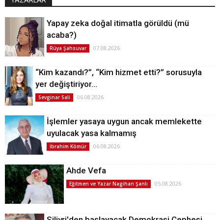
Yapay zeka doğal itimatla görüldü (mü
acaba?)
07.08.2026
Rüya Şahsuvar
“Kim kazandı?”, “Kim hizmet etti?” sorusuyla
yer değiştiriyor…
06.08.2026
Sevginar Sali
İşlemler yasaya uygun ancak memlekette
uyulacak yasa kalmamış
06.08.2026
İbrahim Kömür
Ahde Vefa
05.08.2026
Eğitmen ve Yazar Nagihan Şanlı
Silivri'den başlayacak Demokrasi Cephesi