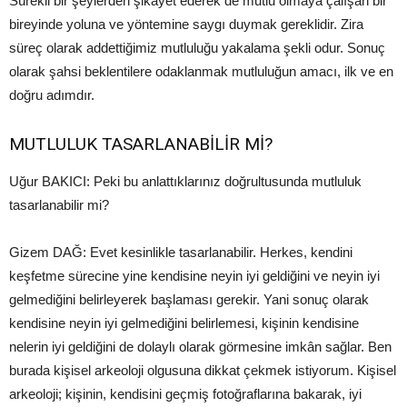
Sürekli bir şeylerden şikâyet ederek de mutlu olmaya çalışan bir
bireyinde yoluna ve yöntemine saygı duymak gereklidir. Zira
süreç olarak addettiğimiz mutluluğu yakalama şekli odur. Sonuç
olarak şahsi beklentilere odaklanmak mutluluğun amacı, ilk ve en
doğru adımdır.
MUTLULUK TASARLANABİLİR Mİ?
Uğur BAKICI: Peki bu anlattıklarınız doğrultusunda mutluluk
tasarlanabilir mi?
Gizem DAĞ: Evet kesinlikle tasarlanabilir. Herkes, kendini
keşfetme sürecine yine kendisine neyin iyi geldiğini ve neyin iyi
gelmediğini belirleyerek başlaması gerekir. Yani sonuç olarak
kendisine neyin iyi gelmediğini belirlemesi, kişinin kendisine
nelerin iyi geldiğini de dolaylı olarak görmesine imkân sağlar. Ben
burada kişisel arkeoloji olgusuna dikkat çekmek istiyorum. Kişisel
arkeoloji; kişinin, kendisini geçmiş fotoğraflarına bakarak, iyi