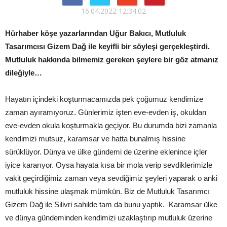
16.04.2022 12:34:02
Hürhaber köşe yazarlarından Uğur Bakıcı, Mutluluk
Tasarımcısı Gizem Dağ ile keyifli bir söyleşi gerçekleştirdi.
Mutluluk hakkında bilmemiz gereken şeylere bir göz atmanız
dileğiyle…
Hayatın içindeki koşturmacamızda pek çoğumuz kendimize
zaman ayıramıyoruz. Günlerimiz işten eve-evden iş, okuldan
eve-evden okula koşturmakla geçiyor. Bu durumda bizi zamanla
kendimizi mutsuz, karamsar ve hatta bunalmış hissine
sürüklüyor. Dünya ve ülke gündemi de üzerine eklenince içler
iyice kararıyor. Oysa hayata kısa bir mola verip sevdiklerimizle
vakit geçirdiğimiz zaman veya sevdiğimiz şeyleri yaparak o anki
mutluluk hissine ulaşmak mümkün. Biz de Mutluluk Tasarımcı
Gizem Dağ ile Silivri sahilde tam da bunu yaptık. Karamsar ülke
ve dünya gündeminden kendimizi uzaklaştırıp mutluluk üzerine