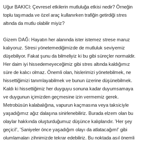
Uğur BAKICI: Çevresel etkilerin mutluluğa etkisi nedir? Örneğin
toplu taşımada ve özel araç kullanırken trafiğin getirdiği stres
altında da mutlu olabilir miyiz?
Gizem DAĞ: Hayatın her alanında ister istemez strese maruz
kalıyoruz. Stresi yönetemediğimizde de mutluluk seviyemiz
düşebiliyor. Fakat şunu da bilmeliyiz ki bu gibi süreçler normaldir.
Her daim iyi hissedemeyeceğimiz gibi stres altında kaldığımız
süre de kalıcı olmaz. Önemli olan, hislerimizi yönetebilmek, ne
hissettiğimizi tanımlayabilmek ve bunun üzerine düşünebilmek.
Kaldı ki hissettiğimiz her duyguyu sonuna kadar duyumsamaya
ve duygunun içimizden geçmesine izin vermemiz gerek.
Metrobüsün kalabalığına, vapurun kaçmasına veya taksiciyle
yaşadığımız ağız dalaşına sinirlenebiliriz. Burada elzem olan bu
olaylar hakkında oluşturduğumuz düşünce kalıplarıdır. 'Her şey
geçici!', 'Saniyeler önce yaşadığım olayı da atlatacağım!' gibi
olumlamaları zihnimizde tekrar edebiliriz. Bu noktada asıl önemli