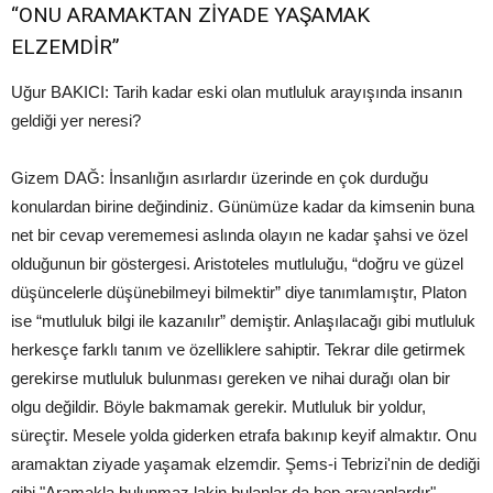
“ONU ARAMAKTAN ZİYADE YAŞAMAK
ELZEMDİR”
Uğur BAKICI: Tarih kadar eski olan mutluluk arayışında insanın
geldiği yer neresi?
Gizem DAĞ: İnsanlığın asırlardır üzerinde en çok durduğu
konulardan birine değindiniz. Günümüze kadar da kimsenin buna
net bir cevap verememesi aslında olayın ne kadar şahsi ve özel
olduğunun bir göstergesi. Aristoteles mutluluğu, “doğru ve güzel
düşüncelerle düşünebilmeyi bilmektir” diye tanımlamıştır, Platon
ise “mutluluk bilgi ile kazanılır” demiştir. Anlaşılacağı gibi mutluluk
herkesçe farklı tanım ve özelliklere sahiptir. Tekrar dile getirmek
gerekirse mutluluk bulunması gereken ve nihai durağı olan bir
olgu değildir. Böyle bakmamak gerekir. Mutluluk bir yoldur,
süreçtir. Mesele yolda giderken etrafa bakınıp keyif almaktır. Onu
aramaktan ziyade yaşamak elzemdir. Şems-i Tebrizi'nin de dediği
gibi "Aramakla bulunmaz lakin bulanlar da hep arayanlardır".