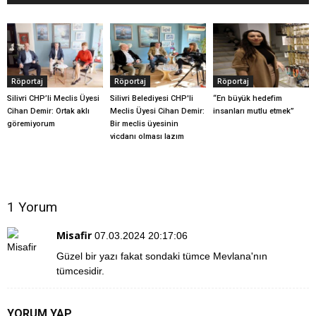
Röportaj
Röportaj
Röportaj
Silivri CHP’li Meclis Üyesi
Silivri Belediyesi CHP'li
“En büyük hedefim
Cihan Demir: Ortak aklı
Meclis Üyesi Cihan Demir:
insanları mutlu etmek”
göremiyorum
Bir meclis üyesinin
vicdanı olması lazım
1 Yorum
Misafir
07.03.2024 20:17:06
Güzel bir yazı fakat sondaki tümce Mevlana'nın
tümcesidir.
YORUM YAP