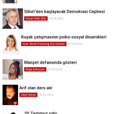
Silivri'den başlayacak Demokrasi Cephesi
05.08.2026
Hasan Baki Çifçi
Kuşak çatışmasının psiko-sosyal dinamikleri
05.08.2026
Uzm. Klinik Psikolog Gül Dümen
Manşet defansında gösteri
05.08.2026
Rüya Şahsuvar
Arif olan ders alır
30.07.2026
Cemil Kenar
20 Temmuz ruhu