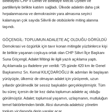
Belediyesi CHP İl Genel ve Belediye Meclis Üyeleri ve
partilileriyle birlikte katılım sağladı. Ülkede adaletin daha çok
hırpalanmasına ve demokrasinin yara almasına seyirci
kalamayan çok sayıda Silivrili de otobüslerle miting alanına
taşındı.
GÖÇENGİL: TOPLUMUN ADALETE AÇ OLDUĞU GÖRÜLDÜ
Demokrasi ve özgürlük için tavır konan mitingde yüzbinlerce kişi
ile birlikte yaşanan coşkuya ortak olan CHP Silivri İlçe Başkanı
Suna Göçengil, Adalet Mitingi ile ilgili yazılı açıklama yaptı.
Açıklamada şu ifadelere yer verildi: “25 günde 420 km ile Genel
Başkanımız Sn. Kemal KILIÇDAROĞLU ilk adımları ile başlayan
yürüyüşte, ülkemiz de olmayan adalet için yürüyerek, uzun
yıllardır görülmedik bir sessiz başkaldırı gerçekleştirmiştir. Tüm
bu süreç içersin de bir kez daha toplumun adalete aç olduğu
görülmüştür. Adalet; toplumsal yaşamın, uzlaşmanın, mutluluğun
temel faktörlerinden biridir. Aksi durumda adaletsiz yönetim
toplum vicdanında derin yaralar açar.