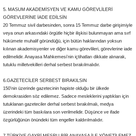
5. MASUM AKADEMİSYEN VE KAMU GÖREVLİLERİ
GÖREVLERİNE İADE EDİLSİN
20 Temmuz sivil darbesinden, sonra 15 Temmuz darbe girişimiyle
veya onun arkasındaki örgütle hiçbir ilişkisi bulunmayan ama sırf
hükümete muhalif göründüğü, için bütün haklarından yoksun
kılınan akademisyenler ve diğer kamu görevlileri, görevlerine iade
edilmelidir. Anayasa Mahkemesi'nin içtihatları dikkate alınarak,
tutuklu milletvekilleri derhal serbest bırakılmalıdır.
6.GAZETECİLER SERBEST BIRAKILSIN
150'nin üzerinde gazetecinin hapiste olduğu bir ülkede
demokrasiden söz edilemez. Sadece mesleklerini yaptıkları için
tutuklanan gazeteciler derhal serbest bırakılmalı, medya
üzerindeki tüm baskılara son verilmelidir. Düşünce ve ifade
özgürlüğünün önündeki tüm engeller kaldırılmalıdır.
7.TÜRKİYE GAYRİ MEŞRU BİR ANAYASA İLE YÖNETİLEMEZ