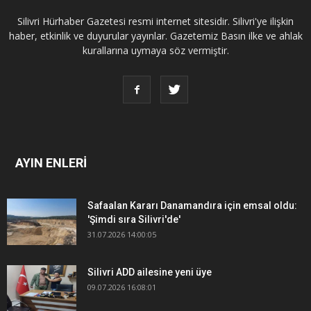
Silivri Hürhaber Gazetesi resmi internet sitesidir. Silivri'ye ilişkin
haber, etkinlik ve duyurular yayınlar. Gazetemiz Basın ilke ve ahlak
kurallarına uymaya söz vermiştir.
AYIN ENLERİ
Safaalan Kararı Danamandıra için emsal oldu:
'Şimdi sıra Silivri'de'
31.07.2026 14:00:05
Silivri ADD ailesine yeni üye
09.07.2026 16:08:01