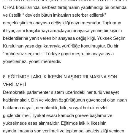
OHAL koşullarında, serbest tartışmanın yapılmadığı bir ortamda
ve üstelik “ devletin bütün imkanları seferber edilerek”
gerçekleştirilen anayasa değişikliği gayri meşrudur. Toplumun
ihtiyaçlarını karşılamayı amaçlayan anayasa yerine bir kişinin
beklentilerine yanıt veren bir anayasa değişikliği, Yüksek Seçim
Kurulu'nun yasa dışı kararıyla yürürlüğe konulmuştur. Bu bir
“mühürsüz seçimdir.” Türkiye gayri meşru bir anayasayla
yönetilemez, yönetilmemelidir.
8. EĞİTİMDE LAİKLİK İKESİNİN AŞINDIRILMASINA SON
VERİLMELİ
Demokratik parlamenter sistem üzerindeki her türlü vesayet
kaldırılmalıdır. Din ve vicdan özgürlüğünün güvencesi olan insan
haklarına dayalı, demokratik, laik, sosyal hukuk devleti
güçlendirilmeli, liyakat esası kamuda göreve başlama ve
yükselmede esas alınmalıdır. Eğitimde laiklik ilkesinin
aşındırılmasına son verilmeli ve toplumsal adaletsizliği yeniden