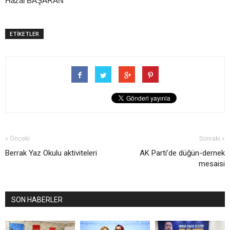
Hazal BAŞARAN
ETİKETLER
« Önceki
Sonraki »
Berrak Yaz Okulu aktiviteleri
AK Parti’de düğün-dernek
mesaisi
SON HABERLER