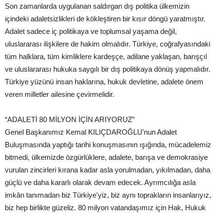
Son zamanlarda uygulanan saldırgan dış politika ülkemizin
içindeki adaletsizlikleri de kökleştiren bir kısır döngü yaratmıştır.
Adalet sadece iç politikaya ve toplumsal yaşama değil,
uluslararası ilişkilere de hakim olmalıdır. Türkiye, coğrafyasındaki
tüm halklara, tüm kimliklere kardeşçe, adilane yaklaşan, barışçıl
ve uluslararası hukuka saygılı bir dış politikaya dönüş yapmalıdır.
Türkiye yüzünü insan haklarına, hukuk devletine, adalete önem
veren milletler ailesine çevirmelidir.
“ADALETİ 80 MİLYON İÇİN ARIYORUZ”
Genel Başkanımız Kemal KILIÇDAROĞLU'nun Adalet
Buluşmasında yaptığı tarihi konuşmasının ışığında, mücadelemiz
bitmedi, ülkemizde özgürlüklere, adalete, barışa ve demokrasiye
vurulan zincirleri kırana kadar asla yorulmadan, yıkılmadan, daha
güçlü ve daha kararlı olarak devam edecek. Ayrımcılığa asla
imkân tanımadan biz Türkiye'yiz, biz aynı toprakların insanlarıyız,
biz hep birlikte güzeliz. 80 milyon vatandaşımız için Hak, Hukuk