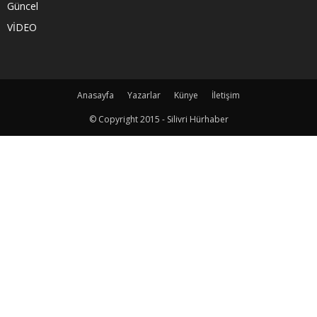
Güncel
VİDEO
Anasayfa
Yazarlar
Künye
İletişim
© Copyright 2015 - Silivri Hürhaber