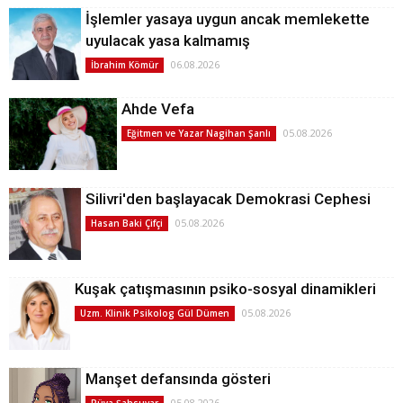
İşlemler yasaya uygun ancak memlekette
uyulacak yasa kalmamış
06.08.2026
İbrahim Kömür
Ahde Vefa
05.08.2026
Eğitmen ve Yazar Nagihan Şanlı
Silivri'den başlayacak Demokrasi Cephesi
05.08.2026
Hasan Baki Çifçi
Kuşak çatışmasının psiko-sosyal dinamikleri
05.08.2026
Uzm. Klinik Psikolog Gül Dümen
Manşet defansında gösteri
05.08.2026