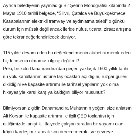
Ayrıca belediyenin yayınladığı Bir Şehrin Monografisi kitabında 2
Mayıs 1910 tarihli belgede, “Silivri, Çatalca ve Büyükçekmece
Kasabalarının elektrikli tramvay ve aydınlatma talebi” o günkü
durum için müsait değil ancak ileride nüfus, ticaret, ziraat artışına
göre tekrar değerlendirilecek deniyor.
115 yıldır devam eden bu değerlendirmenin akıbetini merak eden
hiç kimsenin olmaması ilginç değil mi?
Peki, bir kolu Danamandıra'dan geçen yaklaşık 1600 yıllık tarihi
su yolu kanallarının üstüne taş ocakları açıldığını, rüzgar gülleri
dikildiğini ve kapasite artırımı ile tarihsel yapıların yok olma
hikayesiyle karşı karşıya kaldığını biliyor musunuz?
Bilmiyorsanız gidin Danamandıra Muhtarının yeğeni size anlatsın.
Ali Korsan ile kapasite artırımı ile ilgili ÇED toplantısı için
gittiğimizde tanıştık. İtfaiyede çalışan sıradan bir yaşamı olan
köylü kardeşimiz ancak son derece meraklı ve çevreye