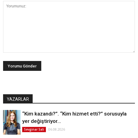
YAZARLAR
“Kim kazandı?”. “Kim hizmet etti?” sorusuyla
yer değiştiriyor…
06.08.2026
Sevginar Sali