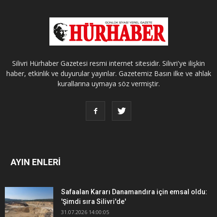
Silivri Hürhaber Gazetesi resmi internet sitesidir. Silivri'ye ilişkin
haber, etkinlik ve duyurular yayınlar. Gazetemiz Basın ilke ve ahlak
kurallarına uymaya söz vermiştir.
AYIN ENLERİ
Safaalan Kararı Danamandıra için emsal oldu:
'Şimdi sıra Silivri'de'
31.07.2026 14:00:05