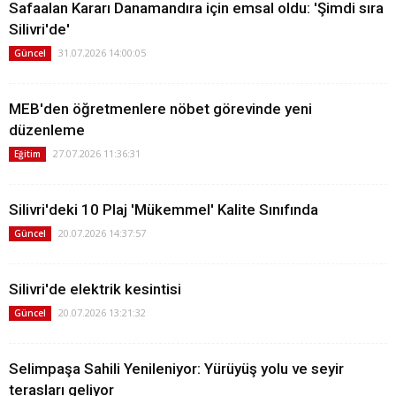
Safaalan Kararı Danamandıra için emsal oldu: 'Şimdi sıra
Silivri'de'
31.07.2026 14:00:05
Güncel
MEB'den öğretmenlere nöbet görevinde yeni
düzenleme
27.07.2026 11:36:31
Eğitim
Silivri'deki 10 Plaj 'Mükemmel' Kalite Sınıfında
20.07.2026 14:37:57
Güncel
Silivri'de elektrik kesintisi
20.07.2026 13:21:32
Güncel
Selimpaşa Sahili Yenileniyor: Yürüyüş yolu ve seyir
terasları geliyor