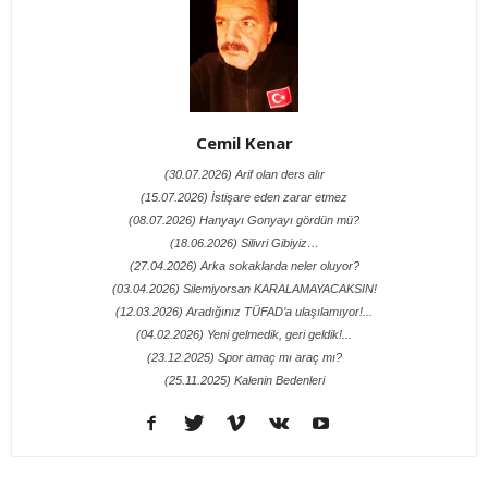
Cemil Kenar
(30.07.2026) Arif olan ders alır
(15.07.2026) İstişare eden zarar etmez
(08.07.2026) Hanyayı Gonyayı gördün mü?
(18.06.2026) Silivri Gibiyiz…
(27.04.2026) Arka sokaklarda neler oluyor?
(03.04.2026) Silemiyorsan KARALAMAYACAKSIN!
(12.03.2026) Aradığınız TÜFAD’a ulaşılamıyor!...
(04.02.2026) Yeni gelmedik, geri geldik!...
(23.12.2025) Spor amaç mı araç mı?
(25.11.2025) Kalenin Bedenleri