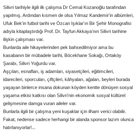
Silivri tarihiyle ilgili ilk çalışma Dr Cemal Kozanoğlu tarafından
yapılmış. Ardından kısmen de olsa Yılmaz Kandemir'in albümleri,
Ufuk Bek'in futbol tarihi ve Özcan Işıklar'ın Bir Şehir Monografisi
adıyla kitaplaştırdığı Prof. Dr. Tayfun Akkaya'nın Silivri tarihine
ilişkin çalışması var.
Bunlarda aile hikayelerinden pek bahsedilmiyor ama bu
kasabanın bir mübadele tarihi, Böcekhane Sokağı, Ortaköy
Şarabı, Silivri Yoğurdu var.
Aşçıları, esnafları, iş adamları, siyasetçileri, eğitimcileri,
idarecileri, sporcuları, çiftçileri, kâhyaları, ağaları, beyleri burada
yaşayan binlerce insana dokunan köyden kentte dönüşen sosyal
yaşama etkisi katkısı olan Silivri'nin ekonomik sosyal kültürel
gelişmesine damga vuran aileler var.
Bunlarla ilgili bir çalışma yeni kuşaklar için ilham verici olabilir.
Fakat, nedense sadece herhangi bir alanda sponsor lazım olunca
hatırlanıyorlar!...