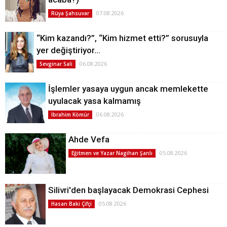
07.08.2026
Rüya Şahsuvar
“Kim kazandı?”, “Kim hizmet etti?” sorusuyla
yer değiştiriyor…
06.08.2026
Sevginar Sali
İşlemler yasaya uygun ancak memlekette
uyulacak yasa kalmamış
06.08.2026
İbrahim Kömür
Ahde Vefa
05.08.2026
Eğitmen ve Yazar Nagihan Şanlı
Silivri'den başlayacak Demokrasi Cephesi
05.08.2026
Hasan Baki Çifçi