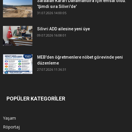
Safaalan Kararı Danamandıra için emsal oldu:
'Şimdi sıra Silivri'de'
31.07.2026 14:00:05
Silivri ADD ailesine yeni üye
09.07.2026 16:08:01
MEB'den öğretmenlere nöbet görevinde yeni
düzenleme
27.07.2026 11:36:31
POPÜLER KATEGORİLER
Yaşam
Röportaj