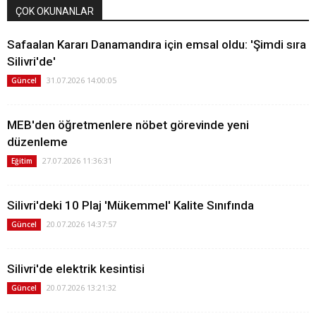
ÇOK OKUNANLAR
Safaalan Kararı Danamandıra için emsal oldu: 'Şimdi sıra
Silivri'de'
31.07.2026 14:00:05
Güncel
MEB'den öğretmenlere nöbet görevinde yeni
düzenleme
27.07.2026 11:36:31
Eğitim
Silivri'deki 10 Plaj 'Mükemmel' Kalite Sınıfında
20.07.2026 14:37:57
Güncel
Silivri'de elektrik kesintisi
20.07.2026 13:21:32
Güncel