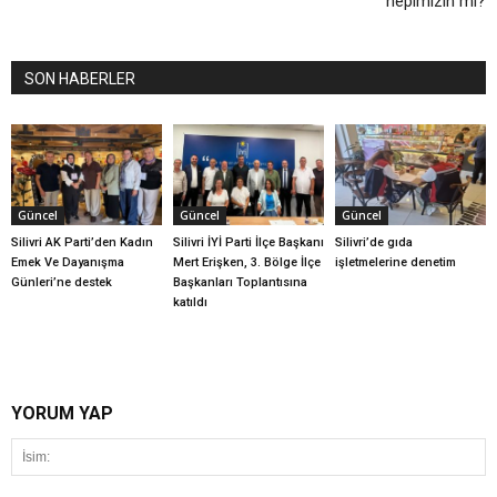
hepimizin mi?
SON HABERLER
Güncel
Güncel
Güncel
Silivri AK Parti’den Kadın
Silivri İYİ Parti İlçe Başkanı
Silivri’de gıda
Emek Ve Dayanışma
Mert Erişken, 3. Bölge İlçe
işletmelerine denetim
Günleri’ne destek
Başkanları Toplantısına
katıldı
YORUM YAP