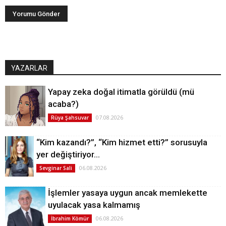
YAZARLAR
Yapay zeka doğal itimatla görüldü (mü
acaba?)
07.08.2026
Rüya Şahsuvar
“Kim kazandı?”, “Kim hizmet etti?” sorusuyla
yer değiştiriyor…
06.08.2026
Sevginar Sali
İşlemler yasaya uygun ancak memlekette
uyulacak yasa kalmamış
06.08.2026
İbrahim Kömür