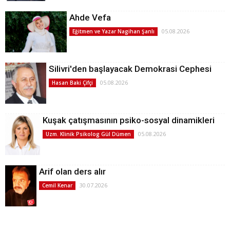
Ahde Vefa
05.08.2026
Eğitmen ve Yazar Nagihan Şanlı
Silivri'den başlayacak Demokrasi Cephesi
05.08.2026
Hasan Baki Çifçi
Kuşak çatışmasının psiko-sosyal dinamikleri
05.08.2026
Uzm. Klinik Psikolog Gül Dümen
Arif olan ders alır
30.07.2026
Cemil Kenar