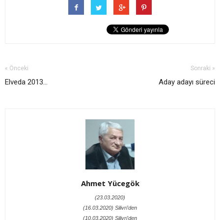
« Önceki
Sonraki »
Elveda 2013…
Aday adayı süreci
Ahmet Yücegök
(23.03.2020)
(16.03.2020) Silivri'den
(10.03.2020) Silivri'den