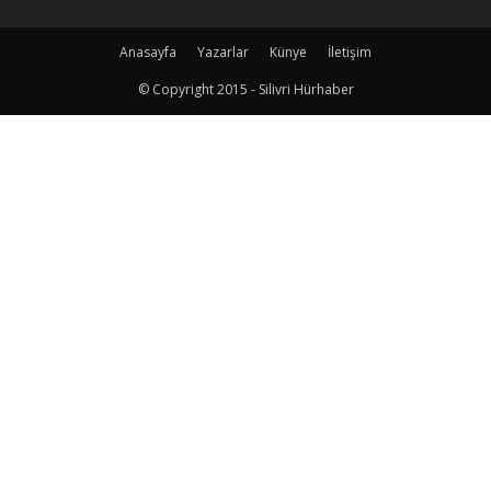
Anasayfa
Yazarlar
Künye
İletişim
© Copyright 2015 - Silivri Hürhaber