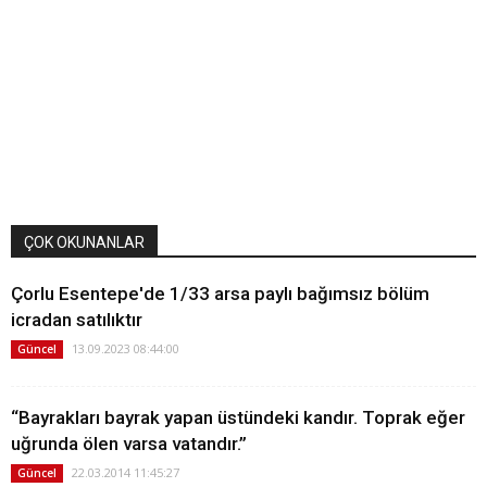
ÇOK OKUNANLAR
Çorlu Esentepe'de 1/33 arsa paylı bağımsız bölüm
icradan satılıktır
13.09.2023 08:44:00
Güncel
“Bayrakları bayrak yapan üstündeki kandır. Toprak eğer
uğrunda ölen varsa vatandır.”
22.03.2014 11:45:27
Güncel