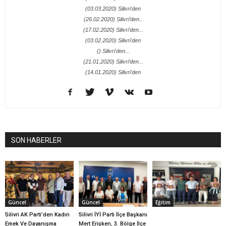
(03.03.2020) Silivri'den
(26.02.2020) Silivri’den..
(17.02.2020) Silivri'den...
(03.02.2020) Silivri'den
() Silivri'den...
(21.01.2020) Silivri’den...
(14.01.2020) Silivri'den
SON HABERLER
Güncel
Güncel
Eğitim
Silivri AK Parti’den Kadın
Silivri İYİ Parti İlçe Başkanı
Emek Ve Dayanışma
Mert Erişken, 3. Bölge İlçe