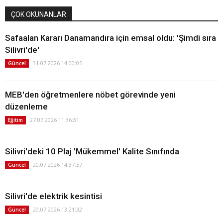
ÇOK OKUNANLAR
Safaalan Kararı Danamandıra için emsal oldu: 'Şimdi sıra
Silivri'de'
31.07.2026 14:00:05
Güncel
MEB'den öğretmenlere nöbet görevinde yeni
düzenleme
27.07.2026 11:36:31
Eğitim
Silivri'deki 10 Plaj 'Mükemmel' Kalite Sınıfında
20.07.2026 14:37:57
Güncel
Silivri'de elektrik kesintisi
20.07.2026 13:21:32
Güncel