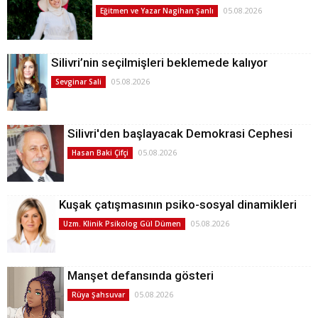
05.08.2026
Eğitmen ve Yazar Nagihan Şanlı
Silivri’nin seçilmişleri beklemede kalıyor
05.08.2026
Sevginar Sali
Silivri'den başlayacak Demokrasi Cephesi
05.08.2026
Hasan Baki Çifçi
Kuşak çatışmasının psiko-sosyal dinamikleri
05.08.2026
Uzm. Klinik Psikolog Gül Dümen
Manşet defansında gösteri
05.08.2026
Rüya Şahsuvar