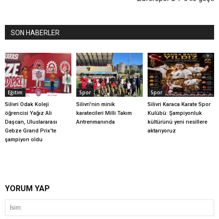
SON HABERLER
Eğitim
Spor
Spor
Silivri Odak Koleji
Silivri'nin minik
Silivri Karaca Karate Spor
öğrencisi Yağız Ali
karatecileri Milli Takım
Kulübü: Şampiyonluk
Daşcan, Uluslararası
Antrenmanında
kültürünü yeni nesillere
Gebze Grand Prix'te
aktarıyoruz
şampiyon oldu
YORUM YAP