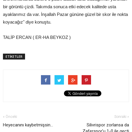
bir görüntü çizdi. Takımda sonuca etki edecek kalitede usta
ayaklarımız da var. İnşallah Pazar gününe güzel bir skor ile nokta
koyacağız" diye konuştu.
TALİP ERCAN ( ER-HA BEYKOZ )
ETİKETLER
« Önceki
Sonraki »
Heyecanını kaybetmişsin...
Silivrispor zorlansa da
Zaferspor’u 1-0 ile geçti