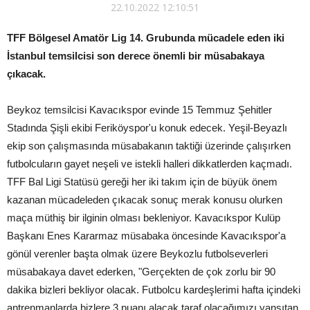
22.10.2022 12:10:51
TFF Bölgesel Amatör Lig 14. Grubunda mücadele eden iki
İstanbul temsilcisi son derece önemli bir müsabakaya
çıkacak.
Beykoz temsilcisi Kavacıkspor evinde 15 Temmuz Şehitler
Stadında Şişli ekibi Feriköyspor'u konuk edecek. Yeşil-Beyazlı
ekip son çalışmasında müsabakanın taktiği üzerinde çalışırken
futbolcuların gayet neşeli ve istekli halleri dikkatlerden kaçmadı.
TFF Bal Ligi Statüsü gereği her iki takım için de büyük önem
kazanan mücadeleden çıkacak sonuç merak konusu olurken
maça müthiş bir ilginin olması bekleniyor. Kavacıkspor Kulüp
Başkanı Enes Kararmaz müsabaka öncesinde Kavacıkspor'a
gönül verenler başta olmak üzere Beykozlu futbolseverleri
müsabakaya davet ederken, "Gerçekten de çok zorlu bir 90
dakika bizleri bekliyor olacak. Futbolcu kardeşlerimi hafta içindeki
antrenmanlarda bizlere 3 puanı alacak taraf olacağımızı yansıtan