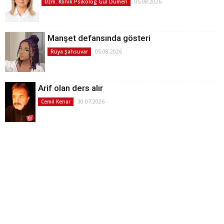
05.08.2026
Uzm. Klinik Psikolog Gül Dümen
Manşet defansında gösteri
05.08.2026
Rüya Şahsuvar
Arif olan ders alır
30.07.2026
Cemil Kenar