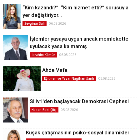
“Kim kazandı?”. “Kim hizmet etti?” sorusuyla
yer değiştiriyor…
06.08.2026
Sevginar Sali
İşlemler yasaya uygun ancak memlekette
uyulacak yasa kalmamış
06.08.2026
İbrahim Kömür
Ahde Vefa
05.08.2026
Eğitmen ve Yazar Nagihan Şanlı
Silivri'den başlayacak Demokrasi Cephesi
05.08.2026
Hasan Baki Çifçi
Kuşak çatışmasının psiko-sosyal dinamikleri