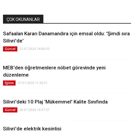
ÇOK OKUNANLAR
Safaalan Kararı Danamandıra için emsal oldu: 'Şimdi sıra
Silivri'de'
31.07.2026 14:00:05
Güncel
MEB'den öğretmenlere nöbet görevinde yeni
düzenleme
27.07.2026 11:36:31
Eğitim
Silivri'deki 10 Plaj 'Mükemmel' Kalite Sınıfında
20.07.2026 14:37:57
Güncel
Silivri'de elektrik kesintisi