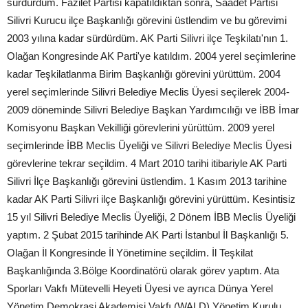
sürdürdüm. Fazilet Partisi kapatıldıktan sonra, Saadet Partisi
Silivri Kurucu ilçe Başkanlığı görevini üstlendim ve bu görevimi
2003 yılına kadar sürdürdüm. AK Parti Silivri ilçe Teşkilatı'nın 1.
Olağan Kongresinde AK Parti'ye katıldım. 2004 yerel seçimlerine
kadar Teşkilatlanma Birim Başkanlığı görevini yürüttüm. 2004
yerel seçimlerinde Silivri Belediye Meclis Üyesi seçilerek 2004-
2009 döneminde Silivri Belediye Başkan Yardımcılığı ve İBB İmar
Komisyonu Başkan Vekilliği görevlerini yürüttüm. 2009 yerel
seçimlerinde İBB Meclis Üyeliği ve Silivri Belediye Meclis Üyesi
görevlerine tekrar seçildim. 4 Mart 2010 tarihi itibariyle AK Parti
Silivri İlçe Başkanlığı görevini üstlendim. 1 Kasım 2013 tarihine
kadar AK Parti Silivri ilçe Başkanlığı görevini yürüttüm. Kesintisiz
15 yıl Silivri Belediye Meclis Üyeliği, 2 Dönem İBB Meclis Üyeliği
yaptım. 2 Şubat 2015 tarihinde AK Parti İstanbul İl Başkanlığı 5.
Olağan İl Kongresinde İl Yönetimine seçildim. İl Teşkilat
Başkanlığında 3.Bölge Koordinatörü olarak görev yaptım. Ata
Sporları Vakfı Mütevelli Heyeti Üyesi ve ayrıca Dünya Yerel
Yönetim Demokrasi Akademisi Vakfı (WALD) Yönetim Kurulu