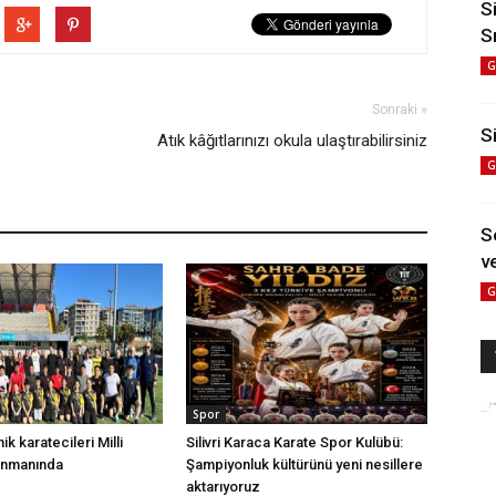
S
S
G
Sonraki »
Si
Atık kâğıtlarınızı okula ulaştırabilirsiniz
G
S
ve
G
Spor
nik karatecileri Milli
Silivri Karaca Karate Spor Kulübü:
enmanında
Şampiyonluk kültürünü yeni nesillere
aktarıyoruz