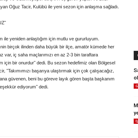
yan Oğuz Tacir, Kulübü ile yeni sezon için anlaşma sağladı.
UZ"
ile yeniden anlaştığım için mutlu ve gururluyum.
nin birçok ilinden daha büyük bir ilçe, amatör kümede her
z var, iç saha maçlarımızı en az 2-3 bin taraftara
için bir onurdur" dedi. Bu sezon hedefimiz olan Bölgesel
S
cir, "Takımımızı başarıya ulaştırmak için çok çalışacağız,
ol
 Bana güvenen, beni bu göreve layık gören başta başkanım
G
teşekkür ediyorum" dedi.
M
y
E