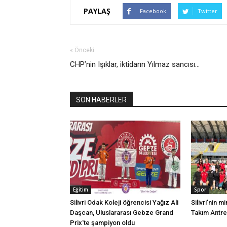
PAYLAŞ
Facebook
Twitter
« Önceki
CHP’nin Işıklar, iktidarın Yılmaz sancısı…
SON HABERLER
Eğitim
Spor
Silivri Odak Koleji öğrencisi Yağız Ali
Silivri'nin mi
Daşcan, Uluslararası Gebze Grand
Takım Antr
Prix'te şampiyon oldu