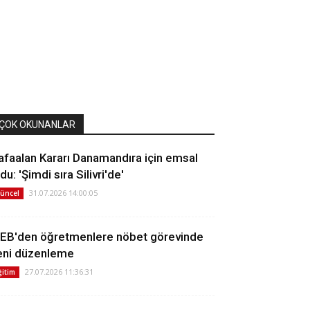
ÇOK OKUNANLAR
afaalan Kararı Danamandıra için emsal
du: 'Şimdi sıra Silivri'de'
31.07.2026 14:00:05
üncel
EB'den öğretmenlere nöbet görevinde
eni düzenleme
27.07.2026 11:36:31
ğitim