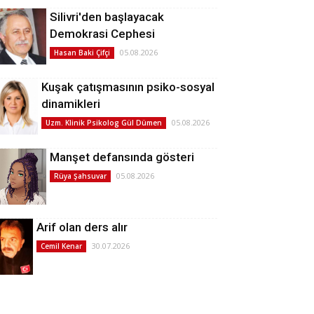
Silivri'den başlayacak
Demokrasi Cephesi
05.08.2026
Hasan Baki Çifçi
Kuşak çatışmasının psiko-sosyal
dinamikleri
05.08.2026
Uzm. Klinik Psikolog Gül Dümen
Manşet defansında gösteri
05.08.2026
Rüya Şahsuvar
Arif olan ders alır
30.07.2026
Cemil Kenar