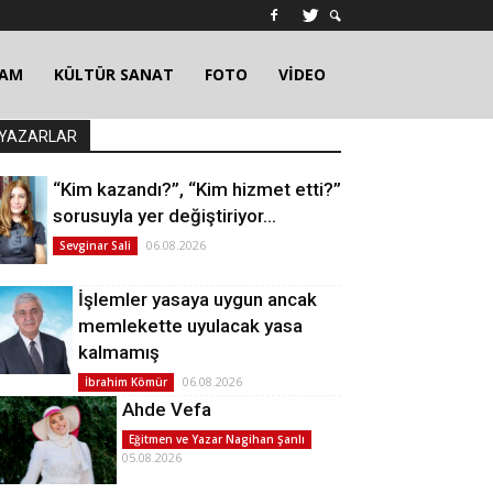
ŞAM
KÜLTÜR SANAT
FOTO
VİDEO
YAZARLAR
“Kim kazandı?”, “Kim hizmet etti?”
sorusuyla yer değiştiriyor…
06.08.2026
Sevginar Sali
İşlemler yasaya uygun ancak
memlekette uyulacak yasa
kalmamış
06.08.2026
İbrahim Kömür
Ahde Vefa
Eğitmen ve Yazar Nagihan Şanlı
05.08.2026