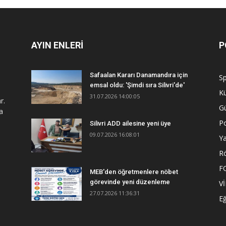
AYIN ENLERİ
P
Safaalan Kararı Danamandıra için
S
emsal oldu: 'Şimdi sıra Silivri'de'
Kü
31.07.2026 14:00:05
r.
G
a
Po
Silivri ADD ailesine yeni üye
09.07.2026 16:08:01
Y
R
F
MEB'den öğretmenlere nöbet
görevinde yeni düzenleme
V
27.07.2026 11:36:31
Eğ