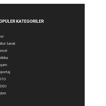
OPÜLER KATEGORİLER
por
ltür Sanat
üncel
litika
aşam
öportaj
OTO
İDEO
itim