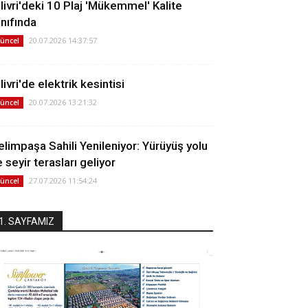
ilivri'deki 10 Plaj 'Mükemmel' Kalite
ınıfında
20.07.2026 14:37:57
üncel
livri'de elektrik kesintisi
20.07.2026 13:21:32
üncel
elimpaşa Sahili Yenileniyor: Yürüyüş yolu
 seyir terasları geliyor
27.07.2026 11:54:24
üncel
1. SAYFAMIZ