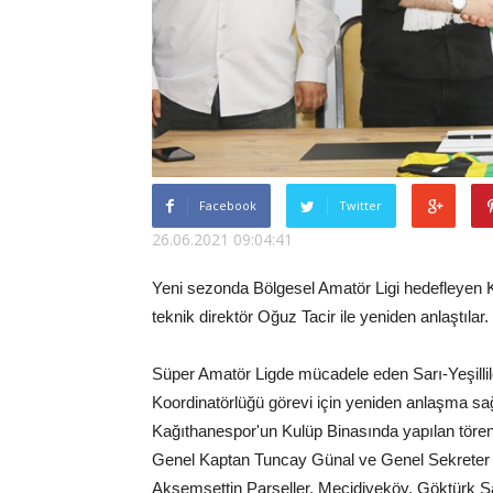
Facebook
Twitter
26.06.2021 09:04:41
Yeni sezonda Bölgesel Amatör Ligi hedefleyen 
teknik direktör Oğuz Tacir ile yeniden anlaştılar.
Süper Amatör Ligde mücadele eden Sarı-Yeşillile
Koordinatörlüğü görevi için yeniden anlaşma sa
Kağıthanespor'un Kulüp Binasında yapılan töre
Genel Kaptan Tuncay Günal ve Genel Sekreter 
Akşemsettin Parseller, Mecidiyeköy, Göktürk 