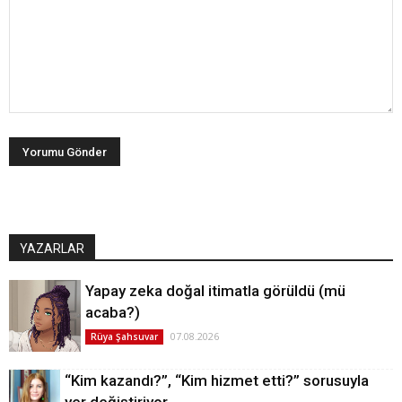
YAZARLAR
Yapay zeka doğal itimatla görüldü (mü
acaba?)
07.08.2026
Rüya Şahsuvar
“Kim kazandı?”, “Kim hizmet etti?” sorusuyla
yer değiştiriyor…