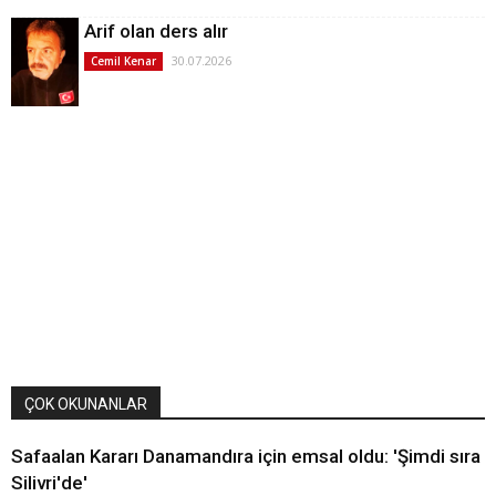
Arif olan ders alır
30.07.2026
Cemil Kenar
ÇOK OKUNANLAR
Safaalan Kararı Danamandıra için emsal oldu: 'Şimdi sıra
Silivri'de'