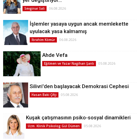
06.08.2026
Sevginar Sali
İşlemler yasaya uygun ancak memlekette
uyulacak yasa kalmamış
06.08.2026
İbrahim Kömür
Ahde Vefa
05.08.2026
Eğitmen ve Yazar Nagihan Şanlı
Silivri'den başlayacak Demokrasi Cephesi
05.08.2026
Hasan Baki Çifçi
Kuşak çatışmasının psiko-sosyal dinamikleri
05.08.2026
Uzm. Klinik Psikolog Gül Dümen