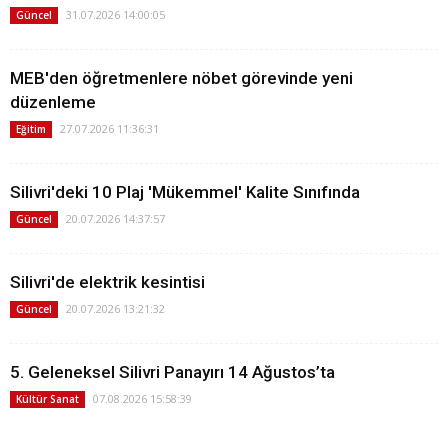
31.07.2026 14:00:05
Güncel
MEB'den öğretmenlere nöbet görevinde yeni
düzenleme
27.07.2026 11:36:31
Eğitim
Silivri'deki 10 Plaj 'Mükemmel' Kalite Sınıfında
20.07.2026 14:37:57
Güncel
Silivri'de elektrik kesintisi
20.07.2026 13:21:32
Güncel
5. Geleneksel Silivri Panayırı 14 Ağustos’ta
07.08.2026 15:58:39
Kültür Sanat