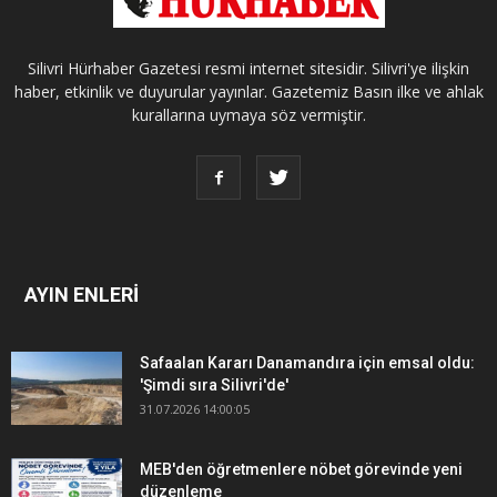
Silivri Hürhaber Gazetesi resmi internet sitesidir. Silivri'ye ilişkin
haber, etkinlik ve duyurular yayınlar. Gazetemiz Basın ilke ve ahlak
kurallarına uymaya söz vermiştir.
AYIN ENLERİ
Safaalan Kararı Danamandıra için emsal oldu:
'Şimdi sıra Silivri'de'
31.07.2026 14:00:05
MEB'den öğretmenlere nöbet görevinde yeni
düzenleme