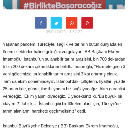
09.04.2020 11:32:24
Yaşanan pandemi süreciyle, sağlık ve tarımın bütün dünyada en
önemli sektörler haline geldiğini vurgulayan İBB Başkanı Ekrem
İmamoğlu, İstanbul'un sulanabilir tarım arazisini, bin 700 dekardan
5 bin 200 dekara çıkardıklarını belirtti. İmamoğlu, “Hizmete giren 3
yeni göletimizle, sulanabilir tarım arazisini 3 kat artırmış olduk.
Tam da ekim dönemindeyiz. İstanbul'daki çiftçilerin, fiyatları yüzde
25 artan fide, gübre, ilaç ihtiyacını biz sağlayacağız. Alım garantisi
vereceğiz, ‘Ekim yapın' diyeceğiz. Diyeceksiniz ki, ‘Bu büyük bir
olay mı?' Tabii ki… İstanbul gibi bir tüketim alanı için, Türkiye'de
tarım alanlarını harekete geçirmelisiniz” dedi.
İstanbul Büyükşehir Belediye (İBB) Başkanı Ekrem İmamoğlu,