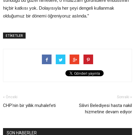
sunduğu bu güzel nimetlere, o muazzam görüntülere endüstrinin
hiçbir katkısı yok. Dolayısıyla her şeyi dengeli kullanmak
olduğumuz bir dönemi öğreniyoruz aslında.”
ETİKETLER
« Önceki
Sonraki »
CHP’nin bir yıllık muhalefeti
Silivri Belediyesi hasta nakil
hizmetine devam ediyor
SON HABERLER