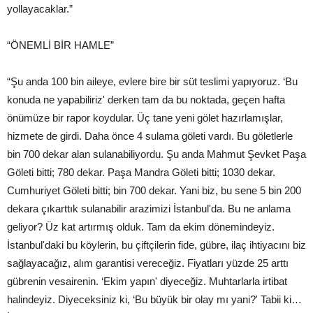
yollayacaklar.”
“ÖNEMLİ BİR HAMLE”
“Şu anda 100 bin aileye, evlere bire bir süt teslimi yapıyoruz. ‘Bu
konuda ne yapabiliriz' derken tam da bu noktada, geçen hafta
önümüze bir rapor koydular. Üç tane yeni gölet hazırlamışlar,
hizmete de girdi. Daha önce 4 sulama göleti vardı. Bu göletlerle
bin 700 dekar alan sulanabiliyordu. Şu anda Mahmut Şevket Paşa
Göleti bitti; 780 dekar. Paşa Mandra Göleti bitti; 1030 dekar.
Cumhuriyet Göleti bitti; bin 700 dekar. Yani biz, bu sene 5 bin 200
dekara çıkarttık sulanabilir arazimizi İstanbul'da. Bu ne anlama
geliyor? Üz kat artırmış olduk. Tam da ekim dönemindeyiz.
İstanbul'daki bu köylerin, bu çiftçilerin fide, gübre, ilaç ihtiyacını biz
sağlayacağız, alım garantisi vereceğiz. Fiyatları yüzde 25 arttı
gübrenin vesairenin. ‘Ekim yapın' diyeceğiz. Muhtarlarla irtibat
halindeyiz. Diyeceksiniz ki, ‘Bu büyük bir olay mı yani?' Tabii ki…