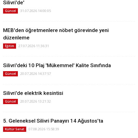
Silivri'de'
31.07.2026 14:00:05
Güncel
MEB'den öğretmenlere nöbet görevinde yeni
düzenleme
27.07.2026 11:36:31
Eğitim
Silivri'deki 10 Plaj 'Mükemmel' Kalite Sınıfında
20.07.2026 14:37:57
Güncel
Silivri'de elektrik kesintisi
20.07.2026 13:21:32
Güncel
5. Geleneksel Silivri Panayırı 14 Ağustos’ta
07.08.2026 15:58:39
Kültür Sanat