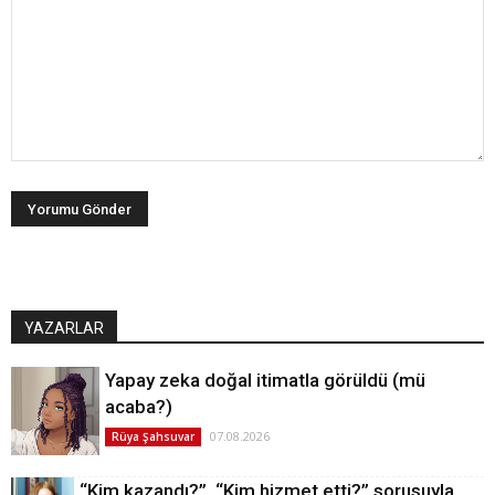
YAZARLAR
Yapay zeka doğal itimatla görüldü (mü
acaba?)
07.08.2026
Rüya Şahsuvar
“Kim kazandı?”, “Kim hizmet etti?” sorusuyla