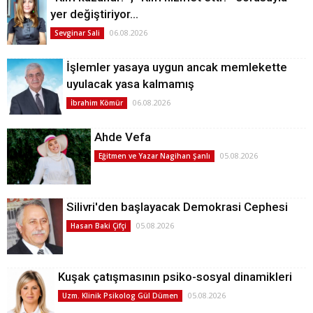
yer değiştiriyor…
06.08.2026
Sevginar Sali
İşlemler yasaya uygun ancak memlekette
uyulacak yasa kalmamış
06.08.2026
İbrahim Kömür
Ahde Vefa
05.08.2026
Eğitmen ve Yazar Nagihan Şanlı
Silivri'den başlayacak Demokrasi Cephesi
05.08.2026
Hasan Baki Çifçi
Kuşak çatışmasının psiko-sosyal dinamikleri
05.08.2026
Uzm. Klinik Psikolog Gül Dümen