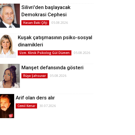
Silivri'den başlayacak
Demokrasi Cephesi
05.08.2026
Hasan Baki Çifçi
Kuşak çatışmasının psiko-sosyal
dinamikleri
05.08.2026
Uzm. Klinik Psikolog Gül Dümen
Manşet defansında gösteri
05.08.2026
Rüya Şahsuvar
Arif olan ders alır
30.07.2026
Cemil Kenar