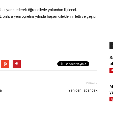
da ziyaret ederek öğrencilerle yakından ilgilendi.
lara yeni öğretim yılında başarı dileklerini iletti ve çeşitli
S
ol
G
Sonraki »
M
da
Yeniden İspendek
y
E