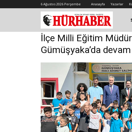
6 Ağustos 2026 Perşembe
Anasayfa
Yazarlar
K
İlçe Milli Eğitim Müdü
Gümüşyaka’da devam 