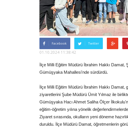
Facebook
Twitter
01.10.2024 11:38:42
İlçe Milli Eğitim Müdürü İbrahim Hakkı Damat, Şu
Gümüşyaka Mahallesi'nde sürdürdü.
İlçe Milli Eğitim Müdürü İbrahim Hakkı Damat, 
ziyaretlerini Şube Müdürü Ümit Yılmaz ile birl
Gümüşyaka Hacı Ahmet Saliha Ölçer İlkokulu'nu
eğitim-öğretim yılına yönelik değerlendirmelerd
Ziyaret sırasında, okulların yeni döneme hazırlık
duruldu. İlçe Müdürü Damat, öğretmenlerin görüş v