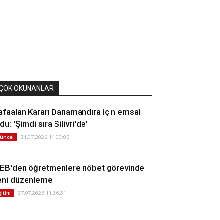
ÇOK OKUNANLAR
afaalan Kararı Danamandıra için emsal
du: 'Şimdi sıra Silivri'de'
31.07.2026 14:00:05
üncel
EB'den öğretmenlere nöbet görevinde
eni düzenleme
27.07.2026 11:36:31
ğitim