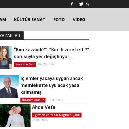
ŞAM
KÜLTÜR SANAT
FOTO
VİDEO
YAZARLAR
“Kim kazandı?”. “Kim hizmet etti?”
sorusuyla yer değiştiriyor…
06.08.2026
Sevginar Sali
İşlemler yasaya uygun ancak
memlekette uyulacak yasa
kalmamış
06.08.2026
İbrahim Kömür
Ahde Vefa
Eğitmen ve Yazar Nagihan Şanlı
05.08.2026