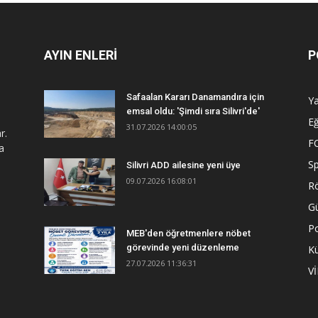
AYIN ENLERİ
P
Safaalan Kararı Danamandıra için
Y
emsal oldu: 'Şimdi sıra Silivri'de'
Eğ
31.07.2026 14:00:05
r.
F
a
S
Silivri ADD ailesine yeni üye
09.07.2026 16:08:01
R
G
Po
MEB'den öğretmenlere nöbet
görevinde yeni düzenleme
Kü
27.07.2026 11:36:31
V