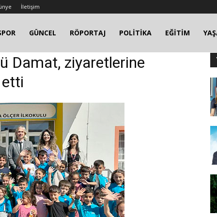
ünye
İletişim
SPOR
GÜNCEL
RÖPORTAJ
POLİTİKA
EĞİTİM
YA
rü Damat, ziyaretlerine
etti