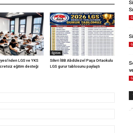
S
S
G
Si
G
Eğitim
diyesi’nden LGS ve YKS
Silivri İBB Abdülezel Paşa Ortaokulu
S
cretsiz eğitim desteği
LGS gurur tablosunu paylaştı
ve
G