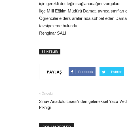
için gerekli desteğin sağlanacağını vurguladı.
İlçe Milli Eğitim Müdürü Damat, ayrıca sınıfları 
Öğrencilerle ders aralarında sohbet eden Damat, on
tavsiyelerde bulundu.
Renginar SALİ
ETİKETLER
PAYLAŞ
Facebook
Twitter
« Önceki
Sınav Anadolu Lisesi’nden geleneksel Yaza Ve
Pikniği