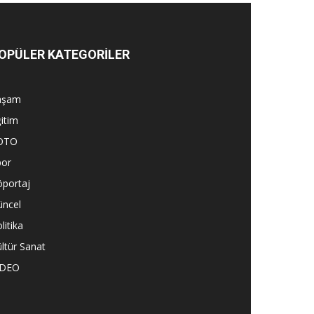
OPÜLER KATEGORİLER
aşam
itim
OTO
por
öportaj
üncel
litika
ltür Sanat
İDEO