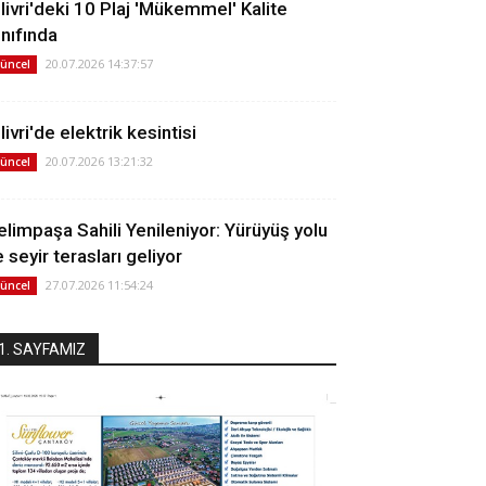
ilivri'deki 10 Plaj 'Mükemmel' Kalite
ınıfında
20.07.2026 14:37:57
üncel
livri'de elektrik kesintisi
20.07.2026 13:21:32
üncel
elimpaşa Sahili Yenileniyor: Yürüyüş yolu
 seyir terasları geliyor
27.07.2026 11:54:24
üncel
1. SAYFAMIZ