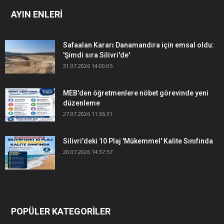
AYIN ENLERİ
Safaalan Kararı Danamandıra için emsal oldu:
'Şimdi sıra Silivri'de'
31.07.2026 14:00:05
MEB'den öğretmenlere nöbet görevinde yeni
düzenleme
27.07.2026 11:36:31
Silivri'deki 10 Plaj 'Mükemmel' Kalite Sınıfında
20.07.2026 14:37:57
POPÜLER KATEGORİLER