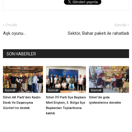
« Önceki
Sonraki »
Aşk oyunu...
Sektör, Bahar paketi ile rahatladı
SON HABERLER
Güncel
Güncel
Güncel
Silivri AK Parti’den Kadın
Silivri İYİ Parti İlçe Başkanı
Silivri’de gıda
Emek Ve Dayanışma
Mert Erişken, 3. Bölge İlçe
işletmelerine denetim
Günleri’ne destek
Başkanları Toplantısına
katıldı