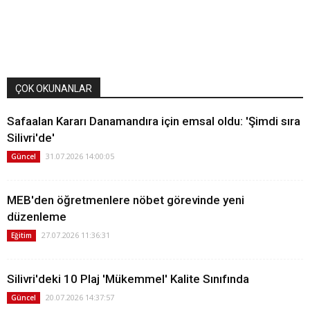
ÇOK OKUNANLAR
Safaalan Kararı Danamandıra için emsal oldu: 'Şimdi sıra
Silivri'de'
31.07.2026 14:00:05
Güncel
MEB'den öğretmenlere nöbet görevinde yeni
düzenleme
27.07.2026 11:36:31
Eğitim
Silivri'deki 10 Plaj 'Mükemmel' Kalite Sınıfında
20.07.2026 14:37:57
Güncel