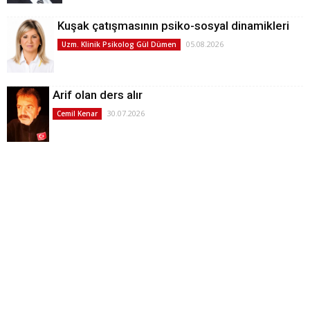
Kuşak çatışmasının psiko-sosyal dinamikleri
05.08.2026
Uzm. Klinik Psikolog Gül Dümen
Arif olan ders alır
30.07.2026
Cemil Kenar