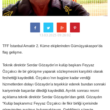
13.03.2025 09:26:02
TFF İstanbul Amatör 2. Küme ekiplerinden Gümüşyakaspor'da
flaş gelişme.
Teknik direktör Serdar Gözaydın'ın kulüp başkanı Feyyaz
Özçakıcı ile bir görüşme yaparak sözleşmesini karşılıklı olarak
feshettiği kaydedildi. Özçakıcı'nın bugüne kadar verdiği
hizmetlerden dolayı Gözaydın'a teşekkür ederek bundan sonraki
kariyerinde başarılar dilediği kaydedildi. Ayrılık sonrası resmi
açıklama teknik direktör Serdar Gözaydın'dan geldi. Gözaydın
“Kulüp başkanımız Feyyaz Özçakıcı ile fikir birliği içerisinde
görevimden ayrılmış bulunmaktayım. Geldiğimiz süreçte