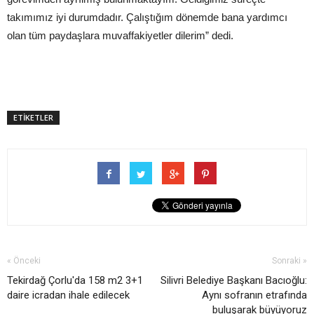
takımımız iyi durumdadır. Çalıştığım dönemde bana yardımcı
olan tüm paydaşlara muvaffakiyetler dilerim” dedi.
ETİKETLER
« Önceki
Sonraki »
Tekirdağ Çorlu'da 158 m2 3+1
Silivri Belediye Başkanı Bacıoğlu:
daire icradan ihale edilecek
Aynı sofranın etrafında
buluşarak büyüyoruz