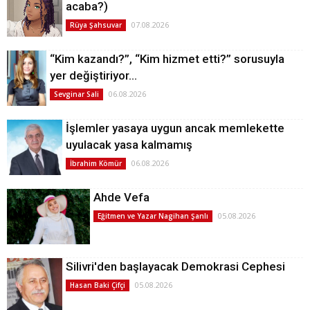
acaba?)
07.08.2026
Rüya Şahsuvar
“Kim kazandı?”, “Kim hizmet etti?” sorusuyla
yer değiştiriyor…
06.08.2026
Sevginar Sali
İşlemler yasaya uygun ancak memlekette
uyulacak yasa kalmamış
06.08.2026
İbrahim Kömür
Ahde Vefa
05.08.2026
Eğitmen ve Yazar Nagihan Şanlı
Silivri'den başlayacak Demokrasi Cephesi
05.08.2026
Hasan Baki Çifçi