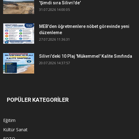
'Şimdi sıra Silivri'de'
31.07.2026 14:00:05
MEB'den öğretmenlere nöbet görevinde yeni
düzenleme
27.07.2026 11:36:31
Silivri'deki 10 Plaj 'Mükemmel' Kalite Sınıfında
20.07.2026 14:37:57
POPÜLER KATEGORİLER
Eğitim
Kültür Sanat
FOTO