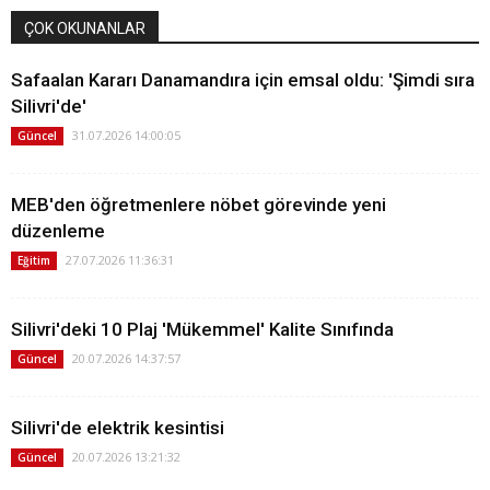
ÇOK OKUNANLAR
Safaalan Kararı Danamandıra için emsal oldu: 'Şimdi sıra
Silivri'de'
31.07.2026 14:00:05
Güncel
MEB'den öğretmenlere nöbet görevinde yeni
düzenleme
27.07.2026 11:36:31
Eğitim
Silivri'deki 10 Plaj 'Mükemmel' Kalite Sınıfında
20.07.2026 14:37:57
Güncel
Silivri'de elektrik kesintisi
20.07.2026 13:21:32
Güncel