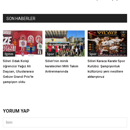
SON HABERLER
Eğitim
Spor
Spor
Silivri Odak Koleji
Silivri'nin minik
Silivri Karaca Karate Spor
öğrencisi Yağız Ali
karatecileri Milli Takım
Kulübü: Şampiyonluk
Daşcan, Uluslararası
Antrenmanında
kültürünü yeni nesillere
Gebze Grand Prix'te
aktarıyoruz
şampiyon oldu
YORUM YAP