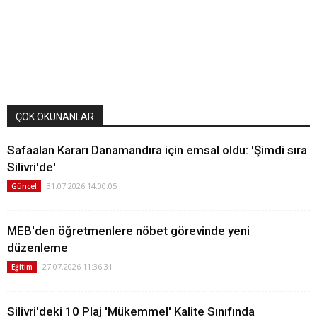
ÇOK OKUNANLAR
Safaalan Kararı Danamandıra için emsal oldu: 'Şimdi sıra
Silivri'de'
31.07.2026 14:00:05
Güncel
MEB'den öğretmenlere nöbet görevinde yeni
düzenleme
27.07.2026 11:36:31
Eğitim
Silivri'deki 10 Plaj 'Mükemmel' Kalite Sınıfında