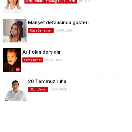
05.08.2026
Uzm. Klinik Psikolog Gül Dümen
Manşet defansında gösteri
05.08.2026
Rüya Şahsuvar
Arif olan ders alır
30.07.2026
Cemil Kenar
20 Temmuz ruhu
23.07.2026
Uğur Bakıcı