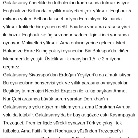
Galatasaray öncelikle bu futbolcuları kadrosunda tutmak istiyor.
Feghoulı ve Belhanda'ın yıllık maliyetleri çok yüksek. Feghouli 5
milyona yakın, Belhanda ise 4 milyon Euro alıyor. Belhanda
yüksek kalitede bir oyuncu değil. Faydası var ama arası seyirci
ile bozuk Feghouli ise üç sezondur sadece ligin ikinci yarısında
oynuyor. Maliyetleri yüksek. Ama onların yerine gelecek Mert
Hakan ve Emre Kılınç çok iyi oyuncular. Biri Boluspor'da, diğeri
Menemen'de yetişti. Üstelik yıllık maaşları 1,5 ile 2 milyonu
geçmez.
Galatasaray Sivasspor'dan Erdoğan Yeşilyurt'u da almak istiyor.
Bu oyuncuların bonservisi yok ve yıllık parasına oynayacaklar.
Beşiktaş'ta menajeri Necdet Ergezen ile kulüp başkanı Ahmet
Nur Çebi arasında büyük sorun yaratan Dorukhan'ın
Galatasaray'a yolu düşer mi bilemiyoruz ama Dorukhan Avrupa
yolu da tutabilir. Galatasaray'da bir başka gözde eski Kasımpaşalı
Trezeguet. Premier ligde sürekli oynayan Türkiye çıkışlı tek
futbolcu. Ama Fatih Terim Rodrıgues yüzünden Trezeguet'yi