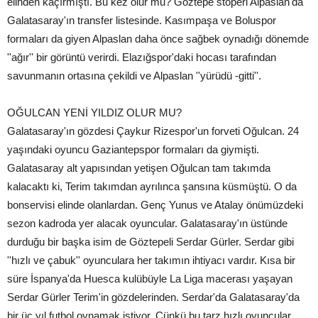
elinden kaçırmıştı. Bu kez olur mu? Göztepe stoperi Alpaslan'da
Galatasaray'ın transfer listesinde. Kasımpaşa ve Boluspor
formaları da giyen Alpaslan daha önce sağbek oynadığı dönemde
''ağır'' bir görüntü verirdi. Elazığspor'daki hocası tarafından
savunmanın ortasına çekildi ve Alpaslan ''yürüdü -gitti''.
OĞULCAN YENİ YILDIZ OLUR MU?
Galatasaray'ın gözdesi Çaykur Rizespor'un forveti Oğulcan. 24
yaşındaki oyuncu Gaziantepspor formaları da giymişti.
Galatasaray alt yapısından yetişen Oğulcan tam takımda
kalacaktı ki, Terim takımdan ayrılınca şansına küsmüştü. O da
bonservisi elinde olanlardan. Genç Yunus ve Atalay önümüzdeki
sezon kadroda yer alacak oyuncular. Galatasaray'ın üstünde
durduğu bir başka isim de Göztepeli Serdar Gürler. Serdar gibi
''hızlı ve çabuk'' oyunculara her takımın ihtiyacı vardır. Kısa bir
süre İspanya'da Huesca kulübüyle La Liga macerası yaşayan
Serdar Gürler Terim'in gözdelerinden. Serdar'da Galatasaray'da
bir üç yıl futbol oynamak istiyor. Çünkü bu tarz hızlı oyuncular