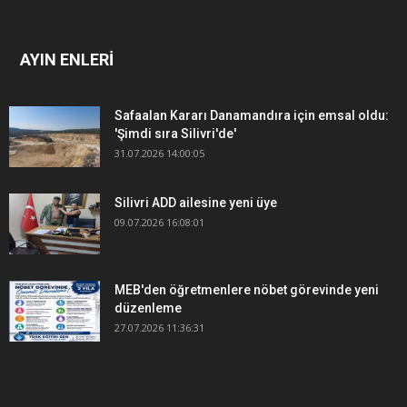
AYIN ENLERİ
Safaalan Kararı Danamandıra için emsal oldu:
'Şimdi sıra Silivri'de'
31.07.2026 14:00:05
Silivri ADD ailesine yeni üye
09.07.2026 16:08:01
MEB'den öğretmenlere nöbet görevinde yeni
düzenleme
27.07.2026 11:36:31