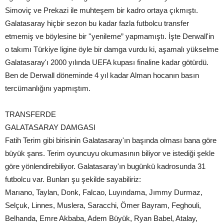
Simoviç ve Prekazi ile muhteşem bir kadro ortaya çıkmıştı.
Galatasaray hiçbir sezon bu kadar fazla futbolcu transfer
etmemiş ve böylesine bir ''yenileme” yapmamıştı. İşte Derwall'in
o takımı Türkiye ligine öyle bir damga vurdu ki, aşamalı yükselme
Galatasaray'ı 2000 yılında UEFA kupası finaline kadar götürdü.
Ben de Derwall döneminde 4 yıl kadar Alman hocanın basın
tercümanlığını yapmıştım.
TRANSFERDE
GALATASARAY DAMGASI
Fatih Terim gibi birisinin Galatasaray'ın başında olması bana göre
büyük şans. Terim oyuncuyu okumasının biliyor ve istediği şekle
göre yönlendirebiliyor. Galatasaray'ın bugünkü kadrosunda 31
futbolcu var. Bunları şu şekilde sayabiliriz:
Marıano, Taylan, Donk, Falcao, Luyındama, Jımmy Durmaz,
Selçuk, Linnes, Muslera, Saracchi, Ömer Bayram, Feghouli,
Belhanda, Emre Akbaba, Adem Büyük, Ryan Babel, Atalay,