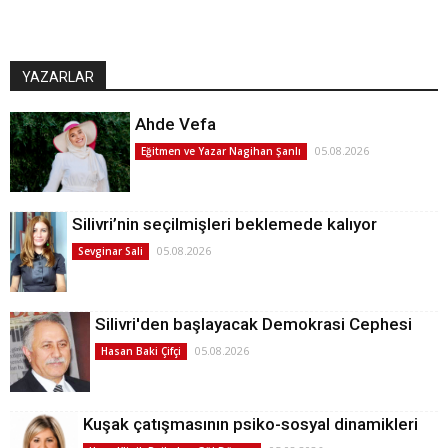
YAZARLAR
Ahde Vefa
05.08.2026
Eğitmen ve Yazar Nagihan Şanlı
Silivri’nin seçilmişleri beklemede kalıyor
05.08.2026
Sevginar Sali
Silivri'den başlayacak Demokrasi Cephesi
05.08.2026
Hasan Baki Çifçi
Kuşak çatışmasının psiko-sosyal dinamikleri