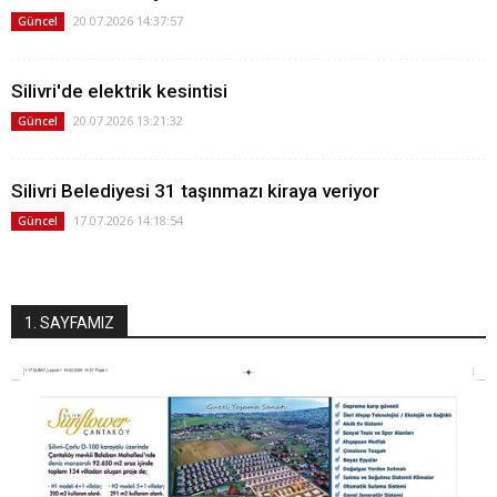
20.07.2026 14:37:57
Güncel
Silivri'de elektrik kesintisi
20.07.2026 13:21:32
Güncel
Silivri Belediyesi 31 taşınmazı kiraya veriyor
17.07.2026 14:18:54
Güncel
1. SAYFAMIZ