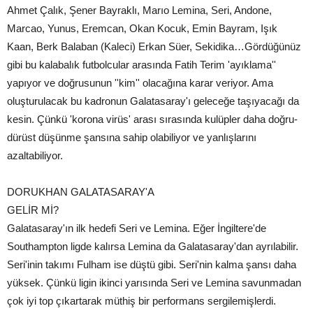
Ahmet Çalık, Şener Bayraklı, Marıo Lemina, Seri, Andone,
Marcao, Yunus, Eremcan, Okan Kocuk, Emin Bayram, Işık
Kaan, Berk Balaban (Kaleci) Erkan Süer, Sekidika…Gördüğünüz
gibi bu kalabalık futbolcular arasında Fatih Terim 'ayıklama''
yapıyor ve doğrusunun ''kim'' olacağına karar veriyor. Ama
oluşturulacak bu kadronun Galatasaray'ı geleceğe taşıyacağı da
kesin. Çünkü 'korona virüs' arası sırasında kulüpler daha doğru-
dürüst düşünme şansına sahip olabiliyor ve yanlışlarını
azaltabiliyor.
DORUKHAN GALATASARAY'A
GELİR Mİ?
Galatasaray'ın ilk hedefi Seri ve Lemina. Eğer İngiltere'de
Southampton ligde kalırsa Lemina da Galatasaray'dan ayrılabilir.
Seri'inin takımı Fulham ise düştü gibi. Seri'nin kalma şansı daha
yüksek. Çünkü ligin ikinci yarısında Seri ve Lemina savunmadan
çok iyi top çıkartarak müthiş bir performans sergilemişlerdi.