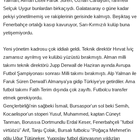
Yalman, Alman Liseli Faruk Süren, Özhan Canaydın, rahmetli
Selçuk Uygur bunlardan birkaçıydı. Galatasaray o güne kadar
pekiyi yönetilmemiş ve rakiplerinin gerisinde kalmıştı. Beşiktaş ve
Fenerbahçe ortalığı kasıp kavuruyor, Sarı-Kırmızılı kulüp buna
yetişemiyordu.
Yeni yönetim kadrosu çok iddialı geldi. Teknik direktör Hırvat İviç
zamansız ayrılmış ve kulübü yüzüstü bırakmıştı. Alman milli
takımı teknik direktörü Jupp Derwall de Haziran ayında Avrupa
Futbol Şampiyonası sonrası Milli takımı bırakmıştı. Alp Yalman ile
Faruk Süren Derwall'i Almanya'ya gidip Türkiye'ye getirdiler. Ama
futbol takımı Fatih Terim dışında çok zayıftı. Futbolcu transfer
etmek gerekiyordu.
Gençlerbirliği'nin sağbeki İsmail, Bursaspor'un sol beki Semih,
Kocaelispor'un stoperi Yusuf, Muhammed, kaptan Cüneyt
Tanman, Borussıa Dortmundlu Erdal Keser, Fenerbahçeli ''futbol
virtüözü'' Arif, Tanju Çolak, Bursalı futbolcu ''Poğaça Mehmet'in
oğlu Uğur Tütüneker, Yugoslav futbol dünyasının yıldızları