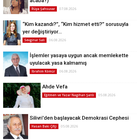
acaba?)
07.08.2026
Rüya Şahsuvar
“Kim kazandı?”, “Kim hizmet etti?” sorusuyla
yer değiştiriyor…
06.08.2026
Sevginar Sali
İşlemler yasaya uygun ancak memlekette
uyulacak yasa kalmamış
06.08.2026
İbrahim Kömür
Ahde Vefa
05.08.2026
Eğitmen ve Yazar Nagihan Şanlı
Silivri'den başlayacak Demokrasi Cephesi
05.08.2026
Hasan Baki Çifçi