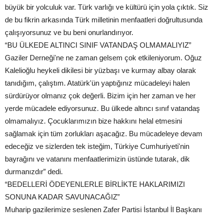
büyük bir yolculuk var. Türk varlığı ve kültürü için yola çıktık. Siz
de bu fikrin arkasında Türk milletinin menfaatleri doğrultusunda
çalışıyorsunuz ve bu beni onurlandırıyor.
“BU ÜLKEDE ALTINCI SINIF VATANDAŞ OLMAMALIYIZ”
Gaziler Derneği'ne ne zaman gelsem çok etkileniyorum. Oğuz
Kalelioğlu heykeli dikilesi bir yüzbaşı ve kurmay albay olarak
tanıdığım, çalıştım. Atatürk'ün yaptığınız mücadeleyi halen
sürdürüyor olmanız çok değerli. Bizim için her zaman ve her
yerde mücadele ediyorsunuz. Bu ülkede altıncı sınıf vatandaş
olmamalıyız. Çocuklarımızın bize hakkını helal etmesini
sağlamak için tüm zorlukları aşacağız. Bu mücadeleye devam
edeceğiz ve sizlerden tek isteğim, Türkiye Cumhuriyeti'nin
bayrağını ve vatanını menfaatlerimizin üstünde tutarak, dik
durmanızdır” dedi.
“BEDELLERİ ÖDEYENLERLE BİRLİKTE HAKLARIMIZI
SONUNA KADAR SAVUNACAĞIZ”
Muharip gazilerimize seslenen Zafer Partisi İstanbul İl Başkanı