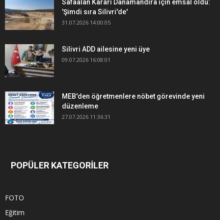
Safaalan Kararı Danamandıra için emsal oldu:
'Şimdi sıra Silivri'de'
31.07.2026 14:00:05
Silivri ADD ailesine yeni üye
09.07.2026 16:08:01
MEB'den öğretmenlere nöbet görevinde yeni
düzenleme
27.07.2026 11:36:31
POPÜLER KATEGORİLER
FOTO
Eğitim