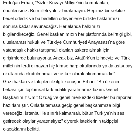
Erdoğan Erhan, “Sizler Kuvayı Milliye'nin komutanları,
öncülerisiniz. Bu milleti yalnız bırakmayın. Hepimiz bir şekilde
bedel ödedik ve bu bedelleri ödeyenlerle birlikte haklarımızı
sonuna kadar savunacağız. Her alanda halkımızı
bilgilendireceğiz. Genel başkanımızın her platformda belirttiği gibi,
uluslararası hukuk ve Türkiye Cumhuriyeti Anayasası'na göre
vatandaşlık hakkı tartışmalı olanları askere almak için
girişimlerde bulunuyorlar. Ancak biz, Atatürk'ün izindeyiz ve Türk
milletinin ferdi olmayan hiç kimse harp okullarında ya da astsubay
okullarında okutulmamalı ve asker olarak alınmamalıdır.”
Gazi hakları ve talepleri ile ilgili konuşan Erhan, “Bu ülkenin
bekası için toplumsal farkındalık yaratmamız lazım. Genel
Başkanımız Ümit Özdağ ve genel merkezdeki liderler bu raporları
hazırlamıştır. Onlarla temasa geçip genel başkanımıza bilgi
vereceğiz. İstanbul ile sınırlı kalmamalı, bütün Türkiye'nin ses
getirecek olaylar yaratmalıyız” diyerek isteklerinin takipçisi
olacaklarını belirtti.