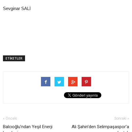
Sevginar SALİ
ETİKETLER
« Önceki
Sonraki »
Balcıoğlu’ndan Yeşil Enerji
Ali Şahin’den Selimpaşaspor’a