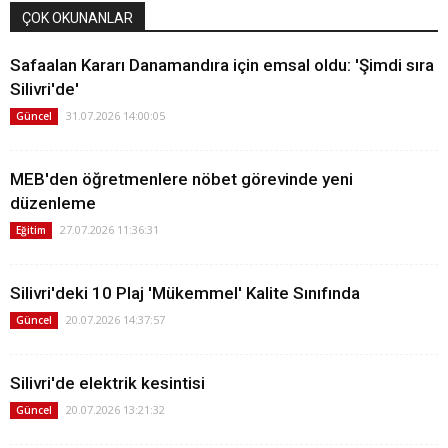
ÇOK OKUNANLAR
Safaalan Kararı Danamandıra için emsal oldu: 'Şimdi sıra
Silivri'de'
31.07.2026 14:00:05
Güncel
MEB'den öğretmenlere nöbet görevinde yeni
düzenleme
27.07.2026 11:36:31
Eğitim
Silivri'deki 10 Plaj 'Mükemmel' Kalite Sınıfında
20.07.2026 14:37:57
Güncel
Silivri'de elektrik kesintisi
20.07.2026 13:21:32
Güncel