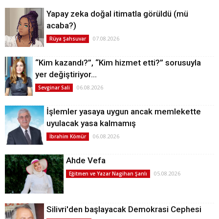
Yapay zeka doğal itimatla görüldü (mü
acaba?)
07.08.2026
Rüya Şahsuvar
“Kim kazandı?”, “Kim hizmet etti?” sorusuyla
yer değiştiriyor…
06.08.2026
Sevginar Sali
İşlemler yasaya uygun ancak memlekette
uyulacak yasa kalmamış
06.08.2026
İbrahim Kömür
Ahde Vefa
05.08.2026
Eğitmen ve Yazar Nagihan Şanlı
Silivri'den başlayacak Demokrasi Cephesi