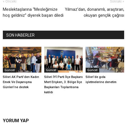
« Önceki
Sonraki »
Meslektaşlarına “Mesleğimize
Yılmaz’dan, donanımlı, araştıran,
hoş geldiniz” diyerek başarı diledi
okuyan gençlik çağrısı
SON HABERLER
Güncel
Güncel
Güncel
Silivri AK Parti’den Kadın
Silivri İYİ Parti İlçe Başkanı
Silivri’de gıda
Emek Ve Dayanışma
Mert Erişken, 3. Bölge İlçe
işletmelerine denetim
Günleri’ne destek
Başkanları Toplantısına
katıldı
YORUM YAP