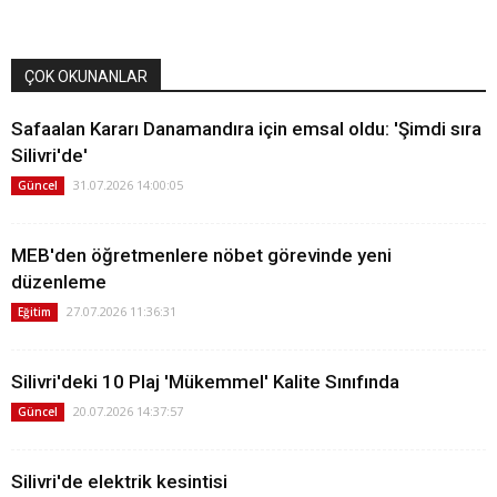
ÇOK OKUNANLAR
Safaalan Kararı Danamandıra için emsal oldu: 'Şimdi sıra
Silivri'de'
31.07.2026 14:00:05
Güncel
MEB'den öğretmenlere nöbet görevinde yeni
düzenleme
27.07.2026 11:36:31
Eğitim
Silivri'deki 10 Plaj 'Mükemmel' Kalite Sınıfında
20.07.2026 14:37:57
Güncel
Silivri'de elektrik kesintisi