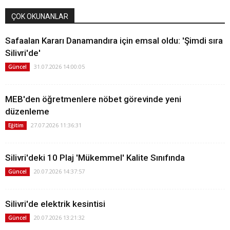
ÇOK OKUNANLAR
Safaalan Kararı Danamandıra için emsal oldu: 'Şimdi sıra
Silivri'de'
31.07.2026 14:00:05
Güncel
MEB'den öğretmenlere nöbet görevinde yeni
düzenleme
27.07.2026 11:36:31
Eğitim
Silivri'deki 10 Plaj 'Mükemmel' Kalite Sınıfında
20.07.2026 14:37:57
Güncel
Silivri'de elektrik kesintisi
20.07.2026 13:21:32
Güncel