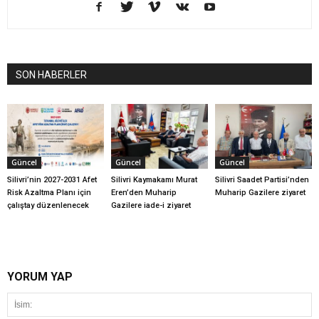
SON HABERLER
Güncel
Güncel
Güncel
Silivri’nin 2027-2031 Afet
Silivri Kaymakamı Murat
Silivri Saadet Partisi’nden
Risk Azaltma Planı için
Eren’den Muharip
Muharip Gazilere ziyaret
çalıştay düzenlenecek
Gazilere iade-i ziyaret
YORUM YAP