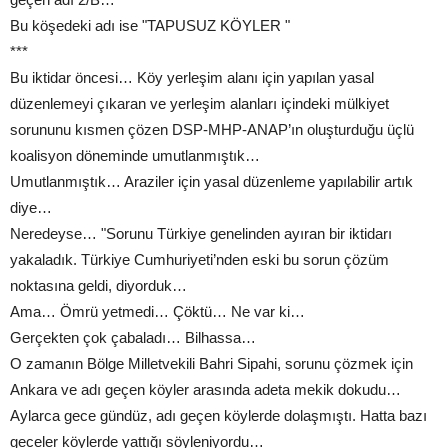
Bu köşedeki adı ise "TAPUSUZ KÖYLER "
***
Bu iktidar öncesi… Köy yerleşim alanı için yapılan yasal
düzenlemeyi çıkaran ve yerleşim alanları içindeki mülkiyet
sorununu kısmen çözen DSP-MHP-ANAP’ın oluşturduğu üçlü
koalisyon döneminde umutlanmıştık…
Umutlanmıştık… Araziler için yasal düzenleme yapılabilir artık
diye…
Neredeyse… "Sorunu Türkiye genelinden ayıran bir iktidarı
yakaladık. Türkiye Cumhuriyeti’nden eski bu sorun çözüm
noktasına geldi, diyorduk…
Ama… Ömrü yetmedi… Çöktü… Ne var ki…
Gerçekten çok çabaladı… Bilhassa…
O zamanın Bölge Milletvekili Bahri Sipahi, sorunu çözmek için
Ankara ve adı geçen köyler arasında adeta mekik dokudu…
Aylarca gece gündüz, adı geçen köylerde dolaşmıştı. Hatta bazı
geceler köylerde yattığı söyleniyordu…