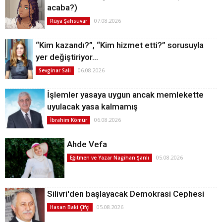
acaba?)
07.08.2026
Rüya Şahsuvar
“Kim kazandı?”, “Kim hizmet etti?” sorusuyla
yer değiştiriyor…
06.08.2026
Sevginar Sali
İşlemler yasaya uygun ancak memlekette
uyulacak yasa kalmamış
06.08.2026
İbrahim Kömür
Ahde Vefa
05.08.2026
Eğitmen ve Yazar Nagihan Şanlı
Silivri'den başlayacak Demokrasi Cephesi
05.08.2026
Hasan Baki Çifçi