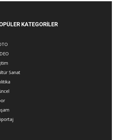
OPÜLER KATEGORİLER
OTO
İDEO
itim
ltür Sanat
litika
üncel
por
aşam
öportaj