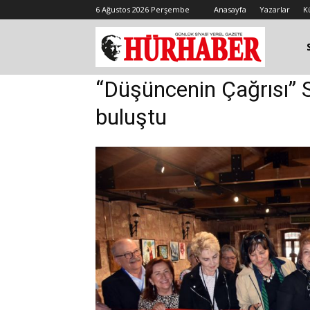
6 Ağustos 2026 Perşembe
Anasayfa
Yazarlar
K
“Düşüncenin Çağrısı” S
buluştu