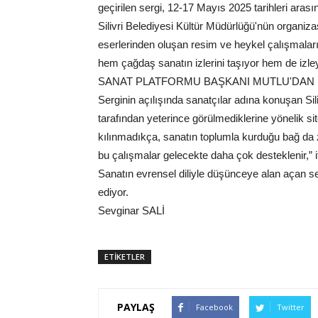
geçirilen sergi, 12-17 Mayıs 2025 tarihleri arası
Silivri Belediyesi Kültür Müdürlüğü'nün organizasy
eserlerinden oluşan resim ve heykel çalışmaları
hem çağdaş sanatın izlerini taşıyor hem de izleyi
SANAT PLATFORMU BAŞKANI MUTLU'DAN 
Serginin açılışında sanatçılar adına konuşan Si
tarafından yeterince görülmediklerine yönelik sit
kılınmadıkça, sanatın toplumla kurduğu bağ da z
bu çalışmalar gelecekte daha çok desteklenir,” if
Sanatın evrensel diliyle düşünceye alan açan s
ediyor.
Sevginar SALİ
ETİKETLER
PAYLAŞ
Facebook
Twitter