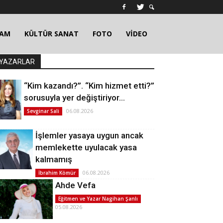
ŞAM
KÜLTÜR SANAT
FOTO
VİDEO
YAZARLAR
“Kim kazandı?”. “Kim hizmet etti?”
sorusuyla yer değiştiriyor…
06.08.2026
Sevginar Sali
İşlemler yasaya uygun ancak
memlekette uyulacak yasa
kalmamış
06.08.2026
İbrahim Kömür
Ahde Vefa
Eğitmen ve Yazar Nagihan Şanlı
05.08.2026