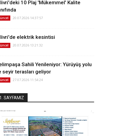
ilivri'deki 10 Plaj 'Mükemmel' Kalite
ınıfında
20.07.2026 14:37:57
üncel
livri'de elektrik kesintisi
20.07.2026 13:21:32
üncel
elimpaşa Sahili Yenileniyor: Yürüyüş yolu
 seyir terasları geliyor
27.07.2026 11:54:24
üncel
1. SAYFAMIZ