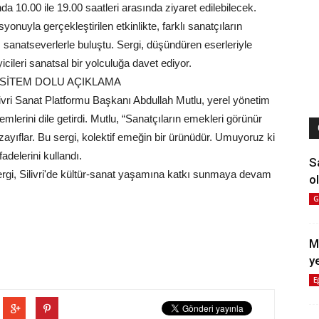
nda 10.00 ile 19.00 saatleri arasında ziyaret edilebilecek.
onuyla gerçekleştirilen etkinlikte, farklı sanatçıların
 sanatseverlerle buluştu. Sergi, düşündüren eserleriyle
cileri sanatsal bir yolculuğa davet ediyor.
SİTEM DOLU AÇIKLAMA
livri Sanat Platformu Başkanı Abdullah Mutlu, yerel yönetim
emlerini dile getirdi. Mutlu, “Sanatçıların emekleri görünür
ayıflar. Bu sergi, kolektif emeğin bir ürünüdür. Umuyoruz ki
adelerini kullandı.
S
ergi, Silivri'de kültür-sanat yaşamına katkı sunmaya devam
ol
G
M
y
E