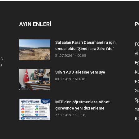
AYIN ENLERİ
P
Safaalan Kararı Danamandıra için
F
emsal oldu: 'Şimdi sıra Silivri'de'
V
31.07.2026 14:00:05
r.
Eğ
a
Kü
Silivri ADD ailesine yeni üye
09.07.2026 16:08:01
Po
G
S
MEB'den öğretmenlere nöbet
görevinde yeni düzenleme
Y
27.07.2026 11:36:31
R