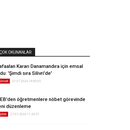
ÇOK OKUNANLAR
afaalan Kararı Danamandıra için emsal
du: 'Şimdi sıra Silivri'de'
31.07.2026 14:00:05
üncel
EB'den öğretmenlere nöbet görevinde
eni düzenleme
27.07.2026 11:36:31
ğitim