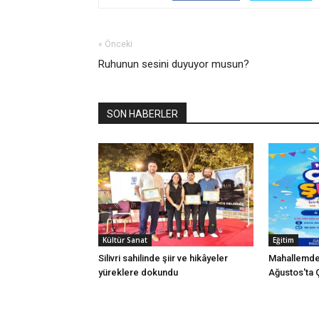
« Önceki
Ruhunun sesini duyuyor musun?
SON HABERLER
Kültür Sanat
Eğitim
Silivri sahilinde şiir ve hikâyeler
Mahallemde 
yüreklere dokundu
Ağustos'ta Ç