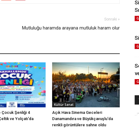
S
S
G
Sonraki »
Mutluluğu haramda arayana mutluluk haram olur
Si
G
S
ve
G
Kültür Sanat
Çocuk Şenliği 4
Açık Hava Sinema Geceleri
eltik ve Yolçatı'da
Danamandıra ve Büyükçavuşlu'da
renkli görüntülere sahne oldu