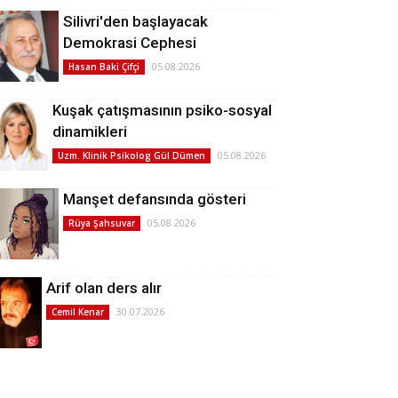
Silivri'den başlayacak
Demokrasi Cephesi
05.08.2026
Hasan Baki Çifçi
Kuşak çatışmasının psiko-sosyal
dinamikleri
05.08.2026
Uzm. Klinik Psikolog Gül Dümen
Manşet defansında gösteri
05.08.2026
Rüya Şahsuvar
Arif olan ders alır
30.07.2026
Cemil Kenar