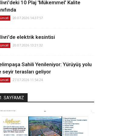
ilivri'deki 10 Plaj 'Mükemmel' Kalite
ınıfında
20.07.2026 14:37:57
üncel
livri'de elektrik kesintisi
20.07.2026 13:21:32
üncel
elimpaşa Sahili Yenileniyor: Yürüyüş yolu
 seyir terasları geliyor
27.07.2026 11:54:24
üncel
1. SAYFAMIZ