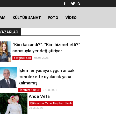
ŞAM
KÜLTÜR SANAT
FOTO
VİDEO
YAZARLAR
“Kim kazandı?”. “Kim hizmet etti?”
sorusuyla yer değiştiriyor…
06.08.2026
Sevginar Sali
İşlemler yasaya uygun ancak
memlekette uyulacak yasa
kalmamış
06.08.2026
İbrahim Kömür
Ahde Vefa
Eğitmen ve Yazar Nagihan Şanlı
05.08.2026