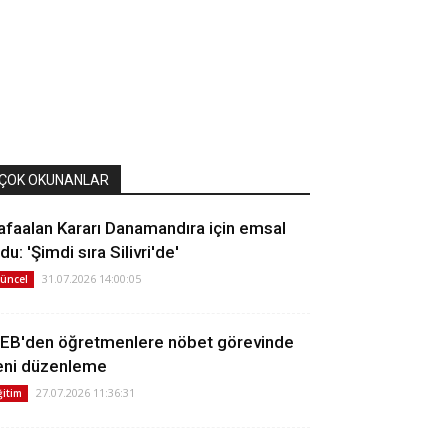
ÇOK OKUNANLAR
afaalan Kararı Danamandıra için emsal
du: 'Şimdi sıra Silivri'de'
31.07.2026 14:00:05
üncel
EB'den öğretmenlere nöbet görevinde
eni düzenleme
27.07.2026 11:36:31
ğitim