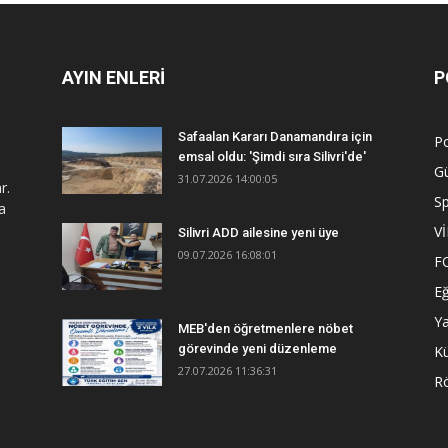
AYIN ENLERİ
P
Safaalan Kararı Danamandıra için
Po
emsal oldu: 'Şimdi sıra Silivri'de'
G
31.07.2026 14:00:05
r.
S
a
V
Silivri ADD ailesine yeni üye
09.07.2026 16:08:01
F
Eğ
Y
MEB'den öğretmenlere nöbet
görevinde yeni düzenleme
Kü
27.07.2026 11:36:31
R