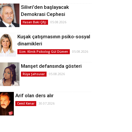
Silivri'den başlayacak
Demokrasi Cephesi
05.08.2026
Hasan Baki Çifçi
Kuşak çatışmasının psiko-sosyal
dinamikleri
05.08.2026
Uzm. Klinik Psikolog Gül Dümen
Manşet defansında gösteri
05.08.2026
Rüya Şahsuvar
Arif olan ders alır
30.07.2026
Cemil Kenar