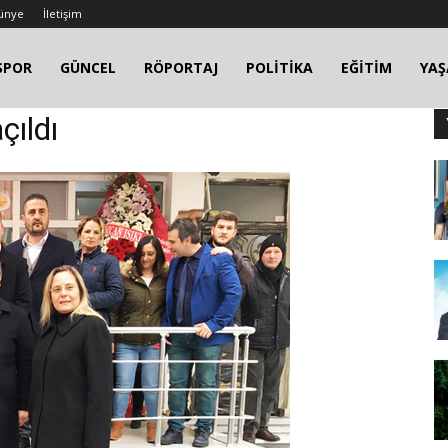
ünye
İletişim
SPOR
GÜNCEL
RÖPORTAJ
POLİTİKA
EĞİTİM
YA
çıldı