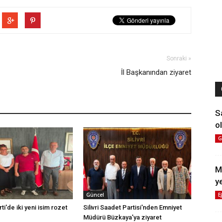
Sonraki »
İl Başkanından ziyaret
S
ol
G
M
y
E
Güncel
rti'de iki yeni isim rozet
Silivri Saadet Partisi'nden Emniyet
Müdürü Büzkaya'ya ziyaret