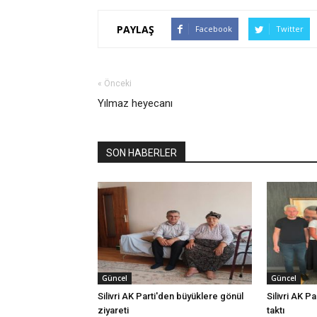
PAYLAŞ
Facebook
Twitter
« Önceki
Yılmaz heyecanı
SON HABERLER
Güncel
Güncel
Silivri AK Parti'den büyüklere gönül
Silivri AK Pa
ziyareti
taktı