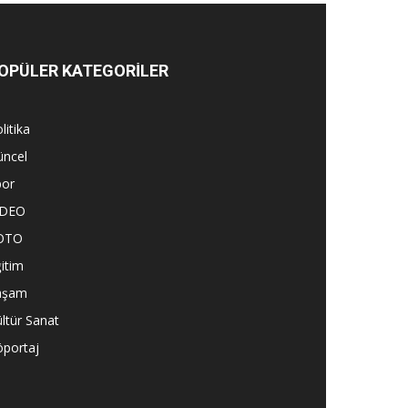
OPÜLER KATEGORİLER
litika
üncel
por
İDEO
OTO
itim
aşam
ltür Sanat
öportaj