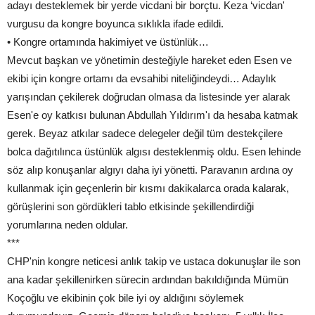
adayı desteklemek bir yerde vicdani bir borçtu. Keza ‘vicdan'
vurgusu da kongre boyunca sıklıkla ifade edildi.
• Kongre ortamında hakimiyet ve üstünlük…
Mevcut başkan ve yönetimin desteğiyle hareket eden Esen ve
ekibi için kongre ortamı da evsahibi niteliğindeydi… Adaylık
yarışından çekilerek doğrudan olmasa da listesinde yer alarak
Esen'e oy katkısı bulunan Abdullah Yıldırım'ı da hesaba katmak
gerek. Beyaz atkılar sadece delegeler değil tüm destekçilere
bolca dağıtılınca üstünlük algısı desteklenmiş oldu. Esen lehinde
söz alıp konuşanlar algıyı daha iyi yönetti. Paravanın ardına oy
kullanmak için geçenlerin bir kısmı dakikalarca orada kalarak,
görüşlerini son gördükleri tablo etkisinde şekillendirdiği
yorumlarına neden oldular.
***
CHP'nin kongre neticesi anlık takip ve ustaca dokunuşlar ile son
ana kadar şekillenirken sürecin ardından bakıldığında Mümün
Koçoğlu ve ekibinin çok bile iyi oy aldığını söylemek