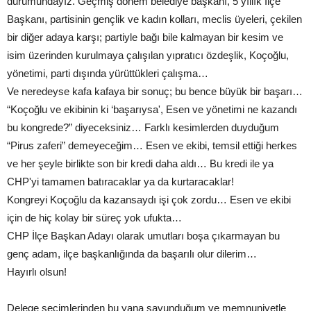
durumundayız. Geçmiş dönem belediye başkanı, 5 yıllık İlçe
Başkanı, partisinin gençlik ve kadın kolları, meclis üyeleri, çekilen
bir diğer adaya karşı; partiyle bağı bile kalmayan bir kesim ve
isim üzerinden kurulmaya çalışılan yıpratıcı özdeşlik, Koçoğlu,
yönetimi, parti dışında yürüttükleri çalışma…
Ve neredeyse kafa kafaya bir sonuç; bu bence büyük bir başarı…
“Koçoğlu ve ekibinin ki ‘başarıysa', Esen ve yönetimi ne kazandı
bu kongrede?” diyeceksiniz… Farklı kesimlerden duyduğum
“Pirus zaferi” demeyeceğim… Esen ve ekibi, temsil ettiği herkes
ve her şeyle birlikte son bir kredi daha aldı… Bu kredi ile ya
CHP'yi tamamen batıracaklar ya da kurtaracaklar!
Kongreyi Koçoğlu da kazansaydı işi çok zordu… Esen ve ekibi
için de hiç kolay bir süreç yok ufukta…
CHP İlçe Başkan Adayı olarak umutları boşa çıkarmayan bu
genç adam, ilçe başkanlığında da başarılı olur dilerim…
Hayırlı olsun!
Delege seçimlerinden bu yana savunduğum ve memnuniyetle