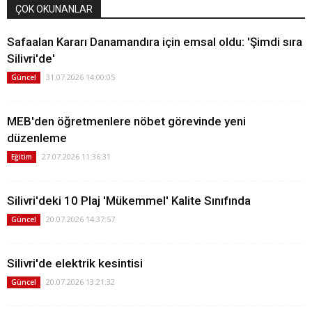
ÇOK OKUNANLAR
Safaalan Kararı Danamandıra için emsal oldu: 'Şimdi sıra
Silivri'de'
31.07.2026 14:00:05
Güncel
MEB'den öğretmenlere nöbet görevinde yeni
düzenleme
27.07.2026 11:36:31
Eğitim
Silivri'deki 10 Plaj 'Mükemmel' Kalite Sınıfında
20.07.2026 14:37:57
Güncel
Silivri'de elektrik kesintisi
20.07.2026 13:21:32
Güncel