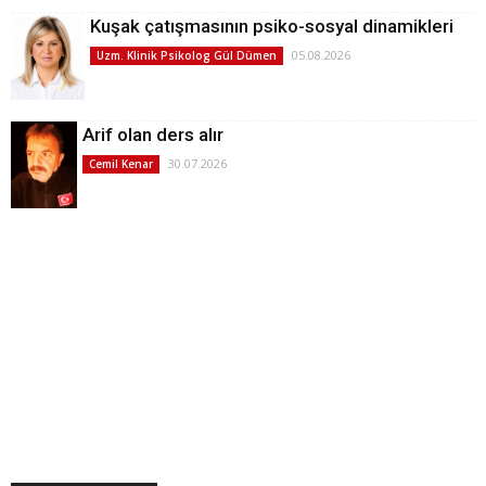
Kuşak çatışmasının psiko-sosyal dinamikleri
05.08.2026
Uzm. Klinik Psikolog Gül Dümen
Arif olan ders alır
30.07.2026
Cemil Kenar