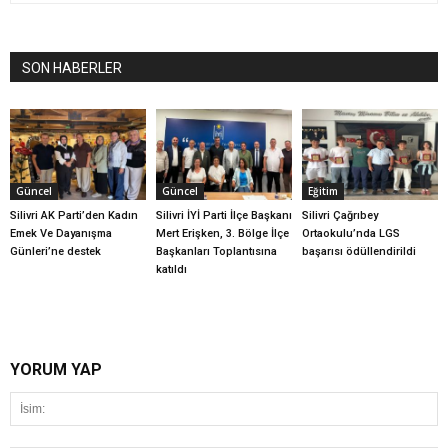
SON HABERLER
Güncel
Güncel
Eğitim
Silivri AK Parti’den Kadın
Silivri İYİ Parti İlçe Başkanı
Silivri Çağrıbey
Emek Ve Dayanışma
Mert Erişken, 3. Bölge İlçe
Ortaokulu’nda LGS
Günleri’ne destek
Başkanları Toplantısına
başarısı ödüllendirildi
katıldı
YORUM YAP