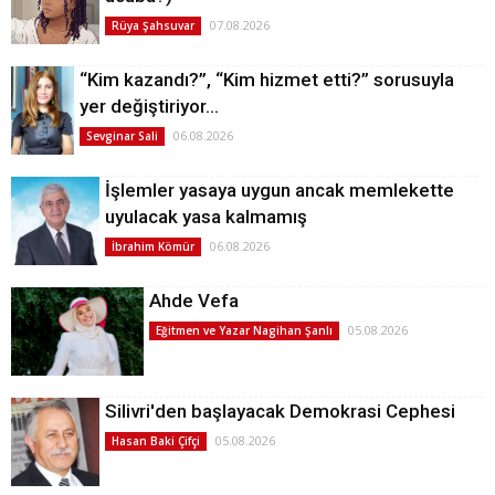
07.08.2026
Rüya Şahsuvar
“Kim kazandı?”, “Kim hizmet etti?” sorusuyla
yer değiştiriyor…
06.08.2026
Sevginar Sali
İşlemler yasaya uygun ancak memlekette
uyulacak yasa kalmamış
06.08.2026
İbrahim Kömür
Ahde Vefa
05.08.2026
Eğitmen ve Yazar Nagihan Şanlı
Silivri'den başlayacak Demokrasi Cephesi
05.08.2026
Hasan Baki Çifçi