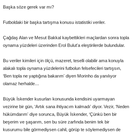
Başka söze gerek var mı?
Futboldaki bir başka tartışma konusu istatistiki veriler.
Çağdaş Alan ve Mesut Bakkal kaybettikleri maçlardan sonra topla
oynama yüzdeleri üzerinden Erol Bulut'a eleştirilerde bulundular.
Bu veriler kimileri için ölçü, mazeret, teselli olabilir ama konuyla
alakalı topla oynama yüzdelerini futbolun felsefecileri tartışsın,
‘Ben topla ne yaptığına bakarım' diyen Morinho da yanılıyor
olamaz herhalde…
Büyük İskender kusurları konusunda kendisini uyarmayan
vezirine bir gün, ‘Artık sana ihtiyacım kalmadı' diyor. Vezir, ‘Neden
hükümdarım' diye sorunca, Büyük İskender, ‘Çünkü ben bir
beşerim ve şaşarım, sen bu süre zarfında benim tek bir
kusurumu bile görmediysen cahil, görüp te söylemediysen de