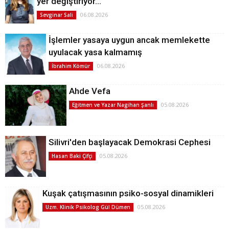
yer değiştiriyor…
06.08.2026
Sevginar Sali
İşlemler yasaya uygun ancak memlekette
uyulacak yasa kalmamış
06.08.2026
İbrahim Kömür
Ahde Vefa
05.08.2026
Eğitmen ve Yazar Nagihan Şanlı
Silivri'den başlayacak Demokrasi Cephesi
05.08.2026
Hasan Baki Çifçi
Kuşak çatışmasının psiko-sosyal dinamikleri
05.08.2026
Uzm. Klinik Psikolog Gül Dümen