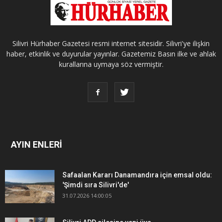
Silivri Hürhaber Gazetesi resmi internet sitesidir. Silivri'ye ilişkin
haber, etkinlik ve duyurular yayınlar. Gazetemiz Basın ilke ve ahlak
kurallarına uymaya söz vermiştir.
AYIN ENLERİ
Safaalan Kararı Danamandıra için emsal oldu:
'Şimdi sıra Silivri'de'
31.07.2026 14:00:05