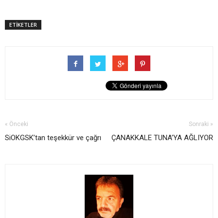
ETİKETLER
« Önceki
Sonraki »
SiOKGSK’tan teşekkür ve çağrı
ÇANAKKALE TUNA’YA AĞLIYOR