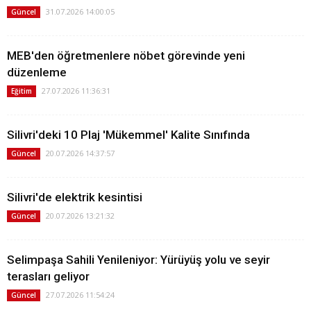
31.07.2026 14:00:05
Güncel
MEB'den öğretmenlere nöbet görevinde yeni
düzenleme
27.07.2026 11:36:31
Eğitim
Silivri'deki 10 Plaj 'Mükemmel' Kalite Sınıfında
20.07.2026 14:37:57
Güncel
Silivri'de elektrik kesintisi
20.07.2026 13:21:32
Güncel
Selimpaşa Sahili Yenileniyor: Yürüyüş yolu ve seyir
terasları geliyor
27.07.2026 11:54:24
Güncel