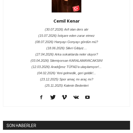
Cemil Kenar
(30.07.2026) Arif olan ders alır
(15.07.2026) İstişare eden zarar etmez
(08.07.2026) Hanyayı Gonyayı gördün mü?
(18.06.2026) Silivri Gibiyiz…
(27.04.2026) Arka sokaklarda neler oluyor?
(03.04.2026) Silemiyorsan KARALAMAYACAKSIN!
(12.03.2026) Aradığınız TÜFAD’a ulaşılamıyor!...
(04.02.2026) Yeni gelmedik, geri geldik!...
(23.12.2025) Spor amaç mı araç mı?
(25.11.2025) Kalenin Bedenleri
SON HABERLER