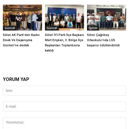
Güncel
Güncel
Eğitim
Silivri AK Parti’den Kadın
Silivri İYİ Parti İlçe Başkanı
Silivri Çağrıbey
Emek Ve Dayanışma
Mert Erişken, 3. Bölge İlçe
Ortaokulu’nda LGS
Günleri’ne destek
Başkanları Toplantısına
başarısı ödüllendirildi
katıldı
YORUM YAP