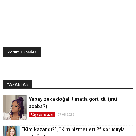
YAZARLAR
Yapay zeka doğal itimatla görüldü (mü
acaba?)
07.08.2026
Rüya Şahsuvar
“Kim kazandı?”, “Kim hizmet etti?” sorusuyla