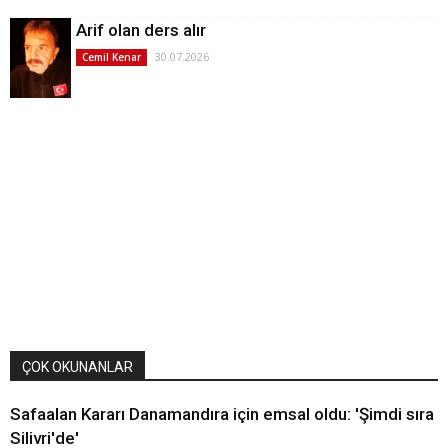
Arif olan ders alır
30.07.2026
Cemil Kenar
ÇOK OKUNANLAR
Safaalan Kararı Danamandıra için emsal oldu: 'Şimdi sıra
Silivri'de'