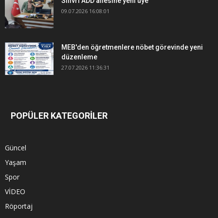
Silivri ADD ailesine yeni üye
09.07.2026 16:08:01
MEB'den öğretmenlere nöbet görevinde yeni
düzenleme
27.07.2026 11:36:31
POPÜLER KATEGORİLER
Güncel
Yaşam
Spor
VİDEO
Röportaj