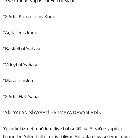
*2800 Tribün Kapasiteli Futbol Stadı
*3 Adet Kapalı Tenis Kortu
*Açık Tenis kortu
*Basketbol Sahası
*Voleybol Sahası
*Masa tenisleri
*3 Adet Halı Saha
“SİZ YALAN SİYASETİ YAPMAYA DEVAM EDİN”
Yıllardır hizmet mağduru diye bahsettiğiniz Silivri'de yapılan
hizmetleri Silivri halkı çok iyi biliyor. Siz yalan siyaseti yapmaya