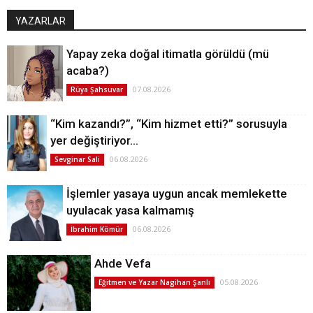
YAZARLAR
Yapay zeka doğal itimatla görüldü (mü
acaba?)
07.08.2026
Rüya Şahsuvar
“Kim kazandı?”, “Kim hizmet etti?” sorusuyla
yer değiştiriyor…
06.08.2026
Sevginar Sali
İşlemler yasaya uygun ancak memlekette
uyulacak yasa kalmamış
06.08.2026
İbrahim Kömür
Ahde Vefa
05.08.2026
Eğitmen ve Yazar Nagihan Şanlı