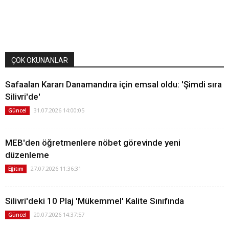
ÇOK OKUNANLAR
Safaalan Kararı Danamandıra için emsal oldu: 'Şimdi sıra
Silivri'de'
31.07.2026 14:00:05
Güncel
MEB'den öğretmenlere nöbet görevinde yeni
düzenleme
27.07.2026 11:36:31
Eğitim
Silivri'deki 10 Plaj 'Mükemmel' Kalite Sınıfında
20.07.2026 14:37:57
Güncel