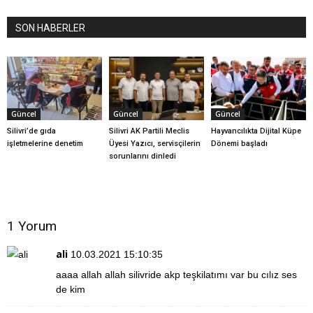
SON HABERLER
Güncel
Güncel
Güncel
Silivri’de gıda
Silivri AK Partili Meclis
Hayvancılıkta Dijital Küpe
işletmelerine denetim
Üyesi Yazıcı, servisçilerin
Dönemi başladı
sorunlarını dinledi
1 Yorum
ali
10.03.2021 15:10:35
aaaa allah allah silivride akp teşkilatımı var bu cılız ses
de kim