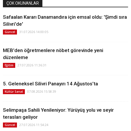
ÇOK OKUNANLAR
Safaalan Kararı Danamandıra için emsal oldu: 'Şimdi sıra
Silivri'de'
31.07.2026 14:00:05
Güncel
MEB'den öğretmenlere nöbet görevinde yeni
düzenleme
27.07.2026 11:36:31
Eğitim
5. Geleneksel Silivri Panayırı 14 Ağustos’ta
07.08.2026 15:58:39
Kültür Sanat
Selimpaşa Sahili Yenileniyor: Yürüyüş yolu ve seyir
terasları geliyor
27.07.2026 11:54:24
Güncel