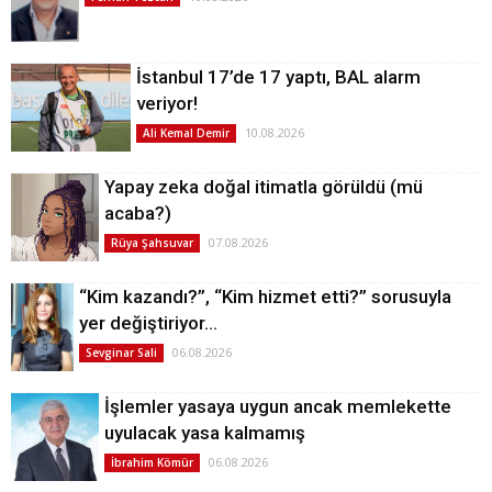
İstanbul 17’de 17 yaptı, BAL alarm
veriyor!
10.08.2026
Ali Kemal Demir
Yapay zeka doğal itimatla görüldü (mü
acaba?)
07.08.2026
Rüya Şahsuvar
“Kim kazandı?”, “Kim hizmet etti?” sorusuyla
yer değiştiriyor…
06.08.2026
Sevginar Sali
İşlemler yasaya uygun ancak memlekette
uyulacak yasa kalmamış
06.08.2026
İbrahim Kömür