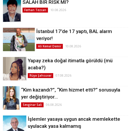
SALAH BİR RİSK Mİ?
10.08.2026
Ferhan Tezcan
İstanbul 17’de 17 yaptı, BAL alarm
veriyor!
10.08.2026
Ali Kemal Demir
Yapay zeka doğal itimatla görüldü (mü
acaba?)
07.08.2026
Rüya Şahsuvar
“Kim kazandı?”, “Kim hizmet etti?” sorusuyla
yer değiştiriyor…
06.08.2026
Sevginar Sali
İşlemler yasaya uygun ancak memlekette
uyulacak yasa kalmamış