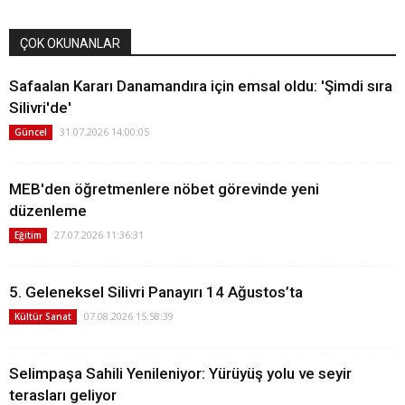
ÇOK OKUNANLAR
Safaalan Kararı Danamandıra için emsal oldu: 'Şimdi sıra
Silivri'de'
31.07.2026 14:00:05
Güncel
MEB'den öğretmenlere nöbet görevinde yeni
düzenleme
27.07.2026 11:36:31
Eğitim
5. Geleneksel Silivri Panayırı 14 Ağustos’ta
07.08.2026 15:58:39
Kültür Sanat
Selimpaşa Sahili Yenileniyor: Yürüyüş yolu ve seyir
terasları geliyor