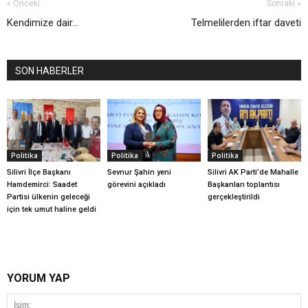
« Önceki
Sonraki »
Kendimize dair...
Telmelilerden iftar daveti
SON HABERLER
Politika
Politika
Politika
Silivri İlçe Başkanı
Sevnur Şahin yeni
Silivri AK Parti’de Mahalle
Hamdemirci: Saadet
görevini açıkladı
Başkanları toplantısı
Partisi ülkenin geleceği
gerçekleştirildi
için tek umut haline geldi
YORUM YAP