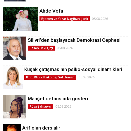
Ahde Vefa
05.08.2026
Eğitmen ve Yazar Nagihan Şanlı
Silivri'den başlayacak Demokrasi Cephesi
05.08.2026
Hasan Baki Çifçi
Kuşak çatışmasının psiko-sosyal dinamikleri
05.08.2026
Uzm. Klinik Psikolog Gül Dümen
Manşet defansında gösteri
05.08.2026
Rüya Şahsuvar
Arif olan ders alır