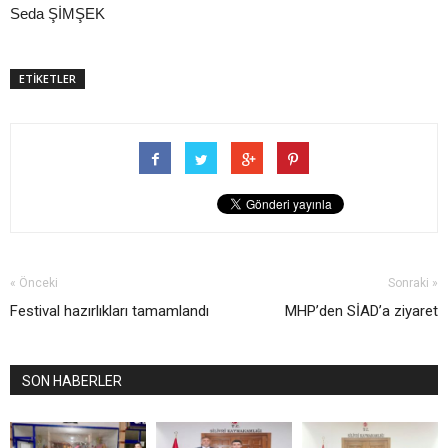
Seda ŞİMŞEK
ETİKETLER
« Önceki
Sonraki »
Festival hazırlıkları tamamlandı
MHP’den SİAD’a ziyaret
SON HABERLER