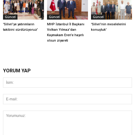
Güncel
Güncel
Güncel
'Silivri'ye yatırımların
MHP İstanbul İl Başkanı
'Silivri'nin meselelerini
takibini sürdürüyoruz'
Volkan Yılmaz'dan
konuştuk'
Kaymakam Eren'e hayırlı
olsun ziyareti
YORUM YAP