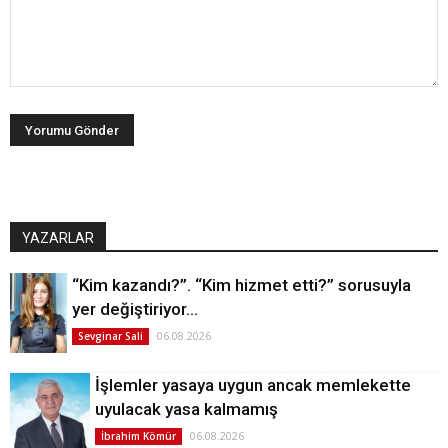
YAZARLAR
“Kim kazandı?”. “Kim hizmet etti?” sorusuyla
yer değiştiriyor…
06.08.2026
Sevginar Sali
İşlemler yasaya uygun ancak memlekette
uyulacak yasa kalmamış
06.08.2026
İbrahim Kömür