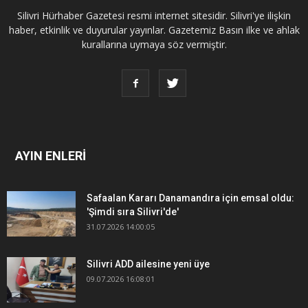
Silivri Hürhaber Gazetesi resmi internet sitesidir. Silivri'ye ilişkin
haber, etkinlik ve duyurular yayınlar. Gazetemiz Basın ilke ve ahlak
kurallarına uymaya söz vermiştir.
AYIN ENLERİ
Safaalan Kararı Danamandıra için emsal oldu:
'Şimdi sıra Silivri'de'
31.07.2026 14:00:05
Silivri ADD ailesine yeni üye
09.07.2026 16:08:01