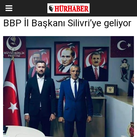
BBP İl Başkanı Silivri’ye geliyor