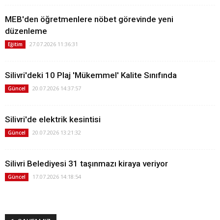
MEB'den öğretmenlere nöbet görevinde yeni
düzenleme
27.07.2026 11:36:31
Eğitim
Silivri'deki 10 Plaj 'Mükemmel' Kalite Sınıfında
20.07.2026 14:37:57
Güncel
Silivri'de elektrik kesintisi
20.07.2026 13:21:32
Güncel
Silivri Belediyesi 31 taşınmazı kiraya veriyor
17.07.2026 14:18:54
Güncel