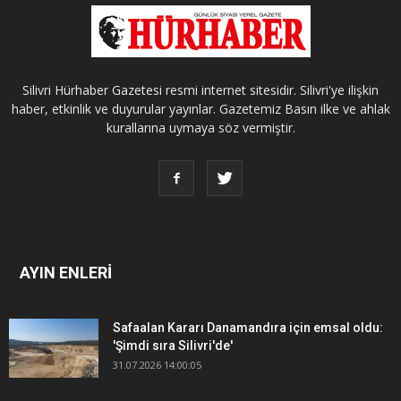
Silivri Hürhaber Gazetesi resmi internet sitesidir. Silivri'ye ilişkin
haber, etkinlik ve duyurular yayınlar. Gazetemiz Basın ilke ve ahlak
kurallarına uymaya söz vermiştir.
AYIN ENLERİ
Safaalan Kararı Danamandıra için emsal oldu:
'Şimdi sıra Silivri'de'
31.07.2026 14:00:05