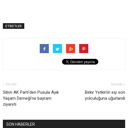
ETİKETLER
« Önceki
Sonraki »
Silivri AK Parti’den Pusula Ayık
Bekir Yetkin’in eşi son
Yaşam Derneği’ne bayram
yolculuğuna uğurlandı
ziyareti
SON HABERLER