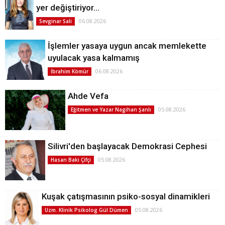
yer değiştiriyor…
06.08.2026
Sevginar Sali
İşlemler yasaya uygun ancak memlekette
uyulacak yasa kalmamış
06.08.2026
İbrahim Kömür
Ahde Vefa
05.08.2026
Eğitmen ve Yazar Nagihan Şanlı
Silivri'den başlayacak Demokrasi Cephesi
05.08.2026
Hasan Baki Çifçi
Kuşak çatışmasının psiko-sosyal dinamikleri
05.08.2026
Uzm. Klinik Psikolog Gül Dümen