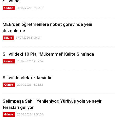
Silivri'de'
31.07.2026 14:00:05
Güncel
MEB'den öğretmenlere nöbet görevinde yeni
düzenleme
27.07.2026 11:36:31
Eğitim
Silivri'deki 10 Plaj 'Mükemmel' Kalite Sınıfında
20.07.2026 14:37:57
Güncel
Silivri'de elektrik kesintisi
20.07.2026 13:21:32
Güncel
Selimpaşa Sahili Yenileniyor: Yürüyüş yolu ve seyir
terasları geliyor
27.07.2026 11:54:24
Güncel