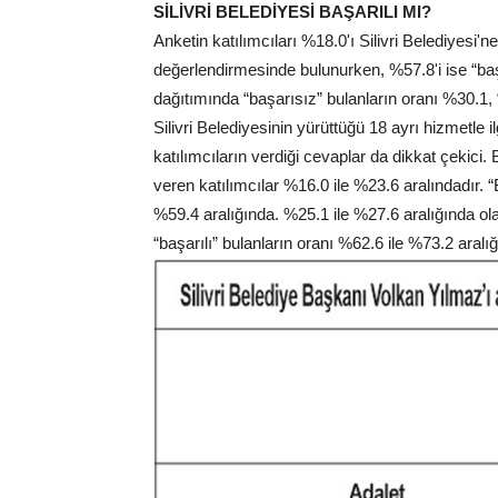
SİLİVRİ BELEDİYESİ BAŞARILI MI?
Anketin katılımcıları %18.0'ı Silivri Belediyesi'
değerlendirmesinde bulunurken, %57.8'i ise “başa
dağıtımında “başarısız” bulanların oranı %30.1, 
Silivri Belediyesinin yürüttüğü 18 ayrı hizmetle i
katılımcıların verdiği cevaplar da dikkat çekici
veren katılımcılar %16.0 ile %23.6 aralındadır. “
%59.4 aralığında. %25.1 ile %27.6 aralığında olan
“başarılı” bulanların oranı %62.6 ile %73.2 aral