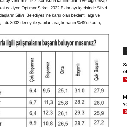
ursa oy verir misiniz?” sorusuna katılımcıların verdiği cevap
kat çekiyor. Optimar Şirketi 2022 Ekim ayı içerisinde Silivri
şların Silivri Belediyesi'ne karşı olan beklenti, algı ve
ştirdi. 3002 deney ile yapılan araştırmanın %49'u kadın,
S
ol
G
M
y
E