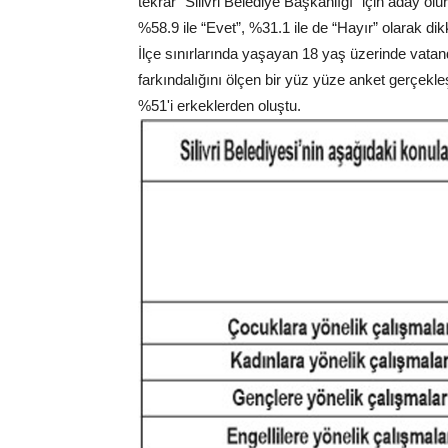
tekrar “Silivri Belediye Başkanlığı” için aday ol
%58.9 ile “Evet”, %31.1 ile de “Hayır” olarak dik
İlçe sınırlarında yaşayan 18 yaş üzerinde vatanda
farkındalığını ölçen bir yüz yüze anket gerçekle
%51'i erkeklerden oluştu.