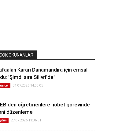
ÇOK OKUNANLAR
afaalan Kararı Danamandıra için emsal
du: 'Şimdi sıra Silivri'de'
31.07.2026 14:00:05
üncel
EB'den öğretmenlere nöbet görevinde
eni düzenleme
27.07.2026 11:36:31
ğitim