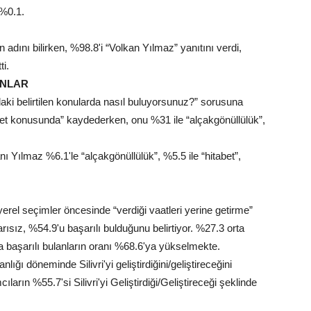
 %0.1.
n adını bilirken, %98.8'i “Volkan Yılmaz” yanıtını verdi,
ti.
ANLAR
daki belirtilen konularda nasıl buluyorsunuz?” sorusuna
et konusunda” kaydederken, onu %31 ile “alçakgönüllülük”,
 Yılmaz %6.1'le “alçakgönüllülük”, %5.5 ile “hitabet”,
erel seçimler öncesinde “verdiği vaatleri yerine getirme”
ısız, %54.9'u başarılı bulduğunu belirtiyor. %27.3 orta
da başarılı bulanların oranı %68.6'ya yükselmekte.
ığı döneminde Silivri'yi geliştirdiğini/geliştireceğini
rın %55.7'si Silivri'yi Geliştirdiği/Geliştireceği şeklinde