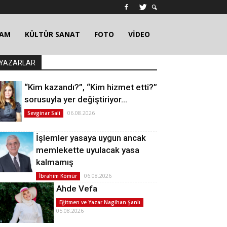
ŞAM
KÜLTÜR SANAT
FOTO
VİDEO
YAZARLAR
“Kim kazandı?”, “Kim hizmet etti?”
sorusuyla yer değiştiriyor…
06.08.2026
Sevginar Sali
İşlemler yasaya uygun ancak
memlekette uyulacak yasa
kalmamış
06.08.2026
İbrahim Kömür
Ahde Vefa
Eğitmen ve Yazar Nagihan Şanlı
05.08.2026