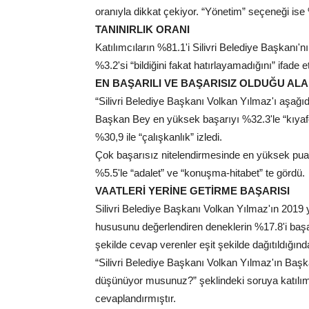
oranıyla dikkat çekiyor. “Yönetim” seçeneği ise
TANINIRLIK ORANI
Katılımcıların %81.1'i Silivri Belediye Başkanı'nı
%3.2'si “bildiğini fakat hatırlayamadığını” ifade et
EN BAŞARILI VE BAŞARISIZ OLDUĞU AL
“Silivri Belediye Başkanı Volkan Yılmaz'ı aşağı
Başkan Bey en yüksek başarıyı %32.3'le “kıyaf
%30,9 ile “çalışkanlık” izledi.
Çok başarısız nitelendirmesinde en yüksek puanı
%5.5'le “adalet” ve “konuşma-hitabet” te gördü.
VAATLERİ YERİNE GETİRME BAŞARISI
Silivri Belediye Başkanı Volkan Yılmaz'ın 2019 y
hususunu değerlendiren deneklerin %17.8'i başar
şekilde cevap verenler eşit şekilde dağıtıldığın
“Silivri Belediye Başkanı Volkan Yılmaz'ın Başkanl
düşünüyor musunuz?” şeklindeki soruya katılımcıla
cevaplandırmıştır.