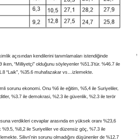
kimlik açısından kendilerini tanımlamaları istendiğinde
 iken, “Milliyetçi” olduğunu söyleyenler %51.3'tür. %46.7 ile
%41.8 “Laik”, %35.6 muhafazakar vs…izlemekte.
mli sorunu ekonomi. Onu %6 ile eğitim, %5,4 ile Suriyeliler,
hditler, %3.7 ile demokrasi, %2.3 ile güvenlik, %2.3 ile terör
sorusuna verdikleri cevaplar arasında en yüksek oranı %23,6
ik %9.5, %8,2 ile Suriyeliler ve düzensiz göç, %7.3 ile
 izlemekte. Silivri'nin sorunu olmadığını düşünenler de %12.7