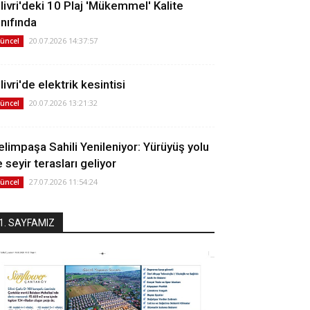
ilivri'deki 10 Plaj 'Mükemmel' Kalite
ınıfında
20.07.2026 14:37:57
üncel
livri'de elektrik kesintisi
20.07.2026 13:21:32
üncel
elimpaşa Sahili Yenileniyor: Yürüyüş yolu
 seyir terasları geliyor
27.07.2026 11:54:24
üncel
1. SAYFAMIZ