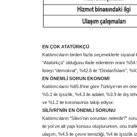
EN ÇOK ATATÜRKÇÜ
Katılımcıların birden fazla seçeneklerle siyasal 
“Atatürkçü” olduğunu ifade edenlerin oranı %54.9
listeyi “demokrat”, %42.6 ile “Dindar/İslam”, 
EN ÖNEMLİ SORUN EKONOMİ
Katılımcıların %65.8'ine göre Türkiye'nin en öne
%5.1 ile işsizlik, %4.3 ile adalet, %3.9 ile dış te
ve %1.2 ile koronavirüs takip ediyor.
SİLİVRİ'NİN EN ÖNEMLİ SORUNU
Katılımcıların “Silivri'nin sorunları nelerdir?” 
ile yol ve alt yapı konusu oluştururken, onu traf
ulaşım, %4.5 ile çevre temizliği, %4 ile işsizlik