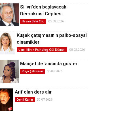
Silivri'den başlayacak
Demokrasi Cephesi
05.08.2026
Hasan Baki Çifçi
Kuşak çatışmasının psiko-sosyal
dinamikleri
05.08.2026
Uzm. Klinik Psikolog Gül Dümen
Manşet defansında gösteri
05.08.2026
Rüya Şahsuvar
Arif olan ders alır
30.07.2026
Cemil Kenar