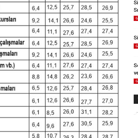
S
S
G
Si
G
S
ve
G