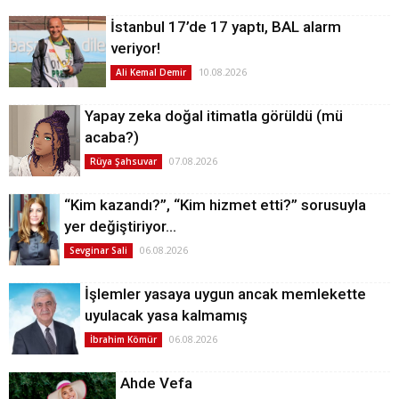
İstanbul 17’de 17 yaptı, BAL alarm
veriyor!
10.08.2026
Ali Kemal Demir
Yapay zeka doğal itimatla görüldü (mü
acaba?)
07.08.2026
Rüya Şahsuvar
“Kim kazandı?”, “Kim hizmet etti?” sorusuyla
yer değiştiriyor…
06.08.2026
Sevginar Sali
İşlemler yasaya uygun ancak memlekette
uyulacak yasa kalmamış
06.08.2026
İbrahim Kömür
Ahde Vefa