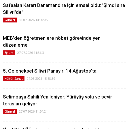
Safaalan Kararı Danamandıra için emsal oldu: 'Şimdi sıra
Silivri'de'
31.07.2026 14:00:05
Güncel
MEB'den öğretmenlere nöbet görevinde yeni
düzenleme
27.07.2026 11:36:31
Eğitim
5. Geleneksel Silivri Panayırı 14 Ağustos’ta
07.08.2026 15:58:39
Kültür Sanat
Selimpaşa Sahili Yenileniyor: Yürüyüş yolu ve seyir
terasları geliyor
27.07.2026 11:54:24
Güncel