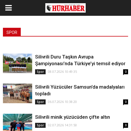
SPOR
Silivrili Duru Taşkın Avrupa
Şampiyonası’nda Türkiye’yi temsil ediyor
08.07.2026 10:49:35
Spor
0
Silivrili Yüzücüler Samsun’da madalyaları
topladı
06.07.2026 10:38:20
Spor
0
Silivrili minik yüzücüden çifte altın
02.07.2026 14:31:50
Spor
0