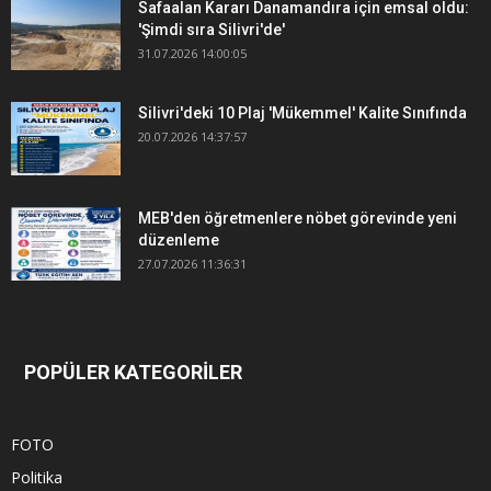
Safaalan Kararı Danamandıra için emsal oldu:
'Şimdi sıra Silivri'de'
31.07.2026 14:00:05
Silivri'deki 10 Plaj 'Mükemmel' Kalite Sınıfında
20.07.2026 14:37:57
MEB'den öğretmenlere nöbet görevinde yeni
düzenleme
27.07.2026 11:36:31
POPÜLER KATEGORİLER
FOTO
Politika