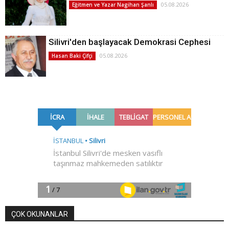
05.08.2026
Eğitmen ve Yazar Nagihan Şanlı
Silivri'den başlayacak Demokrasi Cephesi
05.08.2026
Hasan Baki Çifçi
ÇOK OKUNANLAR