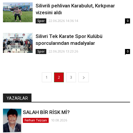
Silivrili pehlivan Karabulut, Kırkpınar
vizesini aldı
22.06.2026 14:36:14
Spor
0
Silivri Tek Karate Spor Kulübü
sporcularından madalyalar
22.06.2026 13:23:26
Spor
0
1
2
3
YAZARLAR
SALAH BİR RİSK Mİ?
10.08.2026
Ferhan Tezcan