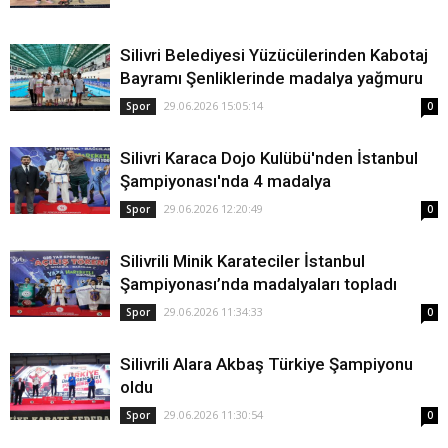
Silivri Belediyesi Yüzücülerinden Kabotaj
Bayramı Şenliklerinde madalya yağmuru
29.06.2026 15:05:14
Spor
0
Silivri Karaca Dojo Kulübü'nden İstanbul
Şampiyonası'nda 4 madalya
29.06.2026 12:20:49
Spor
0
Silivrili Minik Karateciler İstanbul
Şampiyonası’nda madalyaları topladı
29.06.2026 11:34:33
Spor
0
Silivrili Alara Akbaş Türkiye Şampiyonu
oldu
29.06.2026 11:30:54
Spor
0