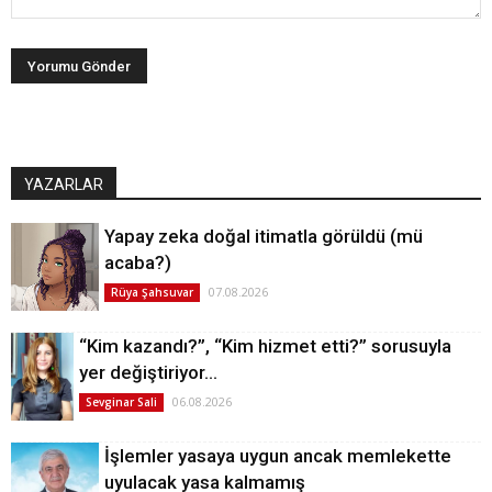
YAZARLAR
Yapay zeka doğal itimatla görüldü (mü
acaba?)
07.08.2026
Rüya Şahsuvar
“Kim kazandı?”, “Kim hizmet etti?” sorusuyla
yer değiştiriyor…
06.08.2026
Sevginar Sali
İşlemler yasaya uygun ancak memlekette
uyulacak yasa kalmamış