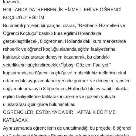
kazandı.
HOLLANDA'DA “REHBERLİK HİZMETLERİ VE ÖĞRENCİ
KOÇLUĞU” EĞİTİMİ
Bu önemli projenin bir parçası olarak, "Rehberlik Hizmetleri ve
Öğrenci Koçluğu" başlıklı kurs eğitimi Hollanda'da
gerçekleştirilecek. 8 öğretmen, Hollanda'daki kurs merkezinde
rehberlik ve öğrenci koçluğu alanında eğitim faaliyetlerine
katılarak uluslararası deneyim kazanarak, bu alandaki
yeterliklerini güçlendirecekler."İşbaşı Gözlem Faaliyeti"
kapsamında da öğrenci koçluğu ve rehberlik hizmetlerinin okul
ortamındaki uygulamalarını yerinde görmek ve deneyim transferi
sağlamak amacıyla 8 öğretmen, Hollanda'daki ev sahibi okulda
eğitim faaliyetlerine katılarak inceleme ve gözlem yoluyla
uluslararası işbirliğinde bulunacaklar.
ÖĞRENCİLER, ESTONYA'DA BİR HAFTALIK EĞİTİME
KATILACAK
Aynı zamanda öğrencilerin de unutulmadığı bu projede, 8 öğrenci
ve 2 refakatçi öğretmen Estonya'da bulunan ev sahibi okulda bir