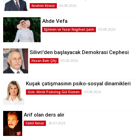
06.08.2026
İbrahim Kömür
Ahde Vefa
05.08.2026
Eğitmen ve Yazar Nagihan Şanlı
Silivri'den başlayacak Demokrasi Cephesi
05.08.2026
Hasan Baki Çifçi
Kuşak çatışmasının psiko-sosyal dinamikleri
05.08.2026
Uzm. Klinik Psikolog Gül Dümen
Arif olan ders alır
30.07.2026
Cemil Kenar