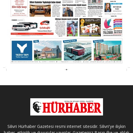
Silivri Hürhaber Gazetesi resmi internet sitesidir. Silivri'ye ilişkin
haber, etkinlik ve duyurular yayınlar. Gazetemiz Basın ilke ve ahlak