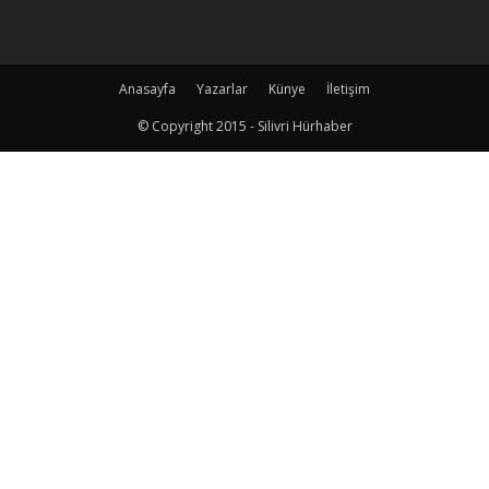
Anasayfa
Yazarlar
Künye
İletişim
© Copyright 2015 - Silivri Hürhaber