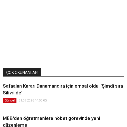
ÇOK OKUNANLAR
Safaalan Kararı Danamandıra için emsal oldu: 'Şimdi sıra
Silivri'de'
31.07.2026 14:00:05
Güncel
MEB'den öğretmenlere nöbet görevinde yeni
düzenleme