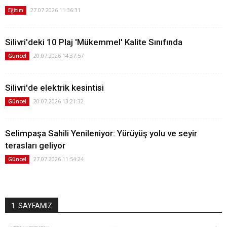
27.07.2026 11:36:31
Eğitim
Silivri'deki 10 Plaj 'Mükemmel' Kalite Sınıfında
20.07.2026 14:37:57
Güncel
Silivri'de elektrik kesintisi
20.07.2026 13:21:32
Güncel
Selimpaşa Sahili Yenileniyor: Yürüyüş yolu ve seyir
terasları geliyor
27.07.2026 11:54:24
Güncel
1. SAYFAMIZ