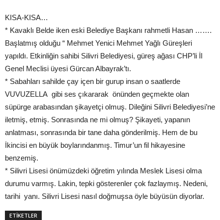
KISA-KISA…
* Kavaklı Belde iken eski Belediye Başkanı rahmetli Hasan …….
Başlatmış olduğu “ Mehmet Yenici Mehmet Yağlı Güreşleri
yapıldı. Etkinliğin sahibi Silivri Belediyesi, güreş ağası CHP’li İl
Genel Meclisi üyesi Gürcan Albayrak’tı.
* Sabahları sahilde çay içen bir gurup insan o saatlerde
VUVUZELLA gibi ses çıkararak önünden geçmekte olan
süpürge arabasından şikayetçi olmuş. Dileğini Silivri Belediyesi’ne
iletmiş, etmiş. Sonrasında ne mi olmuş? Şikayeti, yapanın
anlatması, sonrasında bir tane daha gönderilmiş. Hem de bu
İkincisi en büyük boylarındanmış. Timur’un fil hikayesine
benzemiş.
* Silivri Lisesi önümüzdeki öğretim yılında Meslek Lisesi olma
durumu varmış. Lakin, tepki gösterenler çok fazlaymış. Nedeni,
tarihi yanı. Silivri Lisesi nasıl doğmuşsa öyle büyüsün diyorlar.
ETİKETLER