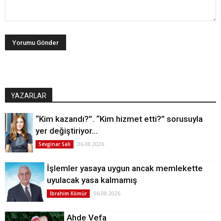
YAZARLAR
“Kim kazandı?”. “Kim hizmet etti?” sorusuyla
yer değiştiriyor…
06.08.2026
Sevginar Sali
İşlemler yasaya uygun ancak memlekette
uyulacak yasa kalmamış
06.08.2026
İbrahim Kömür
Ahde Vefa