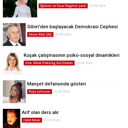
05.08.2026
Eğitmen ve Yazar Nagihan Şanlı
Silivri'den başlayacak Demokrasi Cephesi
05.08.2026
Hasan Baki Çifçi
Kuşak çatışmasının psiko-sosyal dinamikleri
05.08.2026
Uzm. Klinik Psikolog Gül Dümen
Manşet defansında gösteri
05.08.2026
Rüya Şahsuvar
Arif olan ders alır
30.07.2026
Cemil Kenar