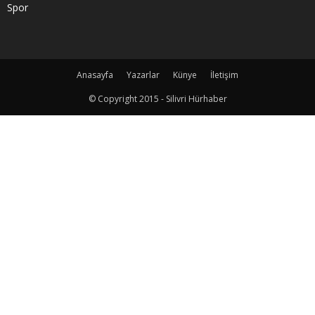
Spor
Anasayfa
Yazarlar
Künye
İletişim
© Copyright 2015 - Silivri Hürhaber