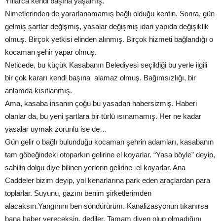
Yıllarca kendi başına yaşamış.
Nimetlerinden de yararlanamamış bağlı olduğu kentin. Sonra, gün
gelmiş şartlar değişmiş, yasalar değişmiş idari yapıda değişiklik
olmuş. Birçok yetkisi elinden alınmış. Birçok hizmeti bağlandığı o
kocaman şehir yapar olmuş.
Neticede, bu küçük Kasabanın Belediyesi seçildiği bu yerle ilgili
bir çok kararı kendi başına alamaz olmuş. Bağımsızlığı, bir
anlamda kısıtlanmış.
Ama, kasaba insanın çoğu bu yasadan habersizmiş. Haberi
olanlar da, bu yeni şartlara bir türlü ısınamamış. Her ne kadar
yasalar uymak zorunlu ise de…
Gün gelir o bağlı bulunduğu kocaman şehrin adamları, kasabanın
tam göbeğindeki otoparkın gelirine el koyarlar. “Yasa böyle” deyip,
sahilin dolgu diye bilinen yerlerin gelirine el koyarlar. Ana
Caddeler bizim deyip, yol kenarlarına park eden araçlardan para
toplarlar. Suyunu, gazını benim şirketlerimden
alacaksın.Yangınını ben söndürürüm. Kanalizasyonun tıkanırsa
bana haber vereceksin, dediler. Tamam diyen olup olmadığını