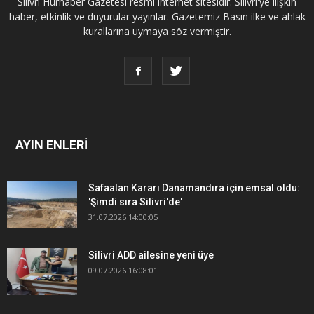
Silivri Hürhaber Gazetesi resmi internet sitesidir. Silivri'ye ilişkin
haber, etkinlik ve duyurular yayınlar. Gazetemiz Basın ilke ve ahlak
kurallarına uymaya söz vermiştir.
AYIN ENLERİ
Safaalan Kararı Danamandıra için emsal oldu:
'Şimdi sıra Silivri'de'
31.07.2026 14:00:05
Silivri ADD ailesine yeni üye
09.07.2026 16:08:01