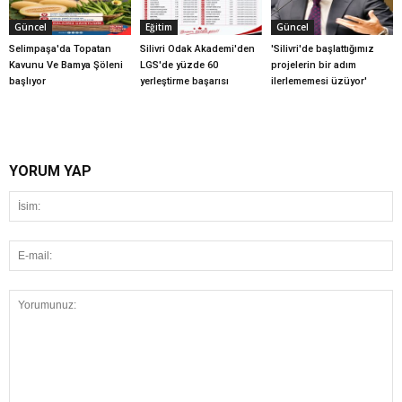
Güncel
Eğitim
Güncel
Selimpaşa'da Topatan
Silivri Odak Akademi'den
'Silivri'de başlattığımız
Kavunu Ve Bamya Şöleni
LGS'de yüzde 60
projelerin bir adım
başlıyor
yerleştirme başarısı
ilerlememesi üzüyor'
YORUM YAP