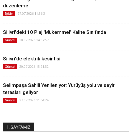
düzenleme
27.07.2026 11:36:31
Eğitim
Silivri'deki 10 Plaj 'Mükemmel' Kalite Sınıfında
20.07.2026 14:37:57
Güncel
Silivri'de elektrik kesintisi
20.07.2026 13:21:32
Güncel
Selimpaşa Sahili Yenileniyor: Yürüyüş yolu ve seyir
terasları geliyor
27.07.2026 11:54:24
Güncel
1. SAYFAMIZ