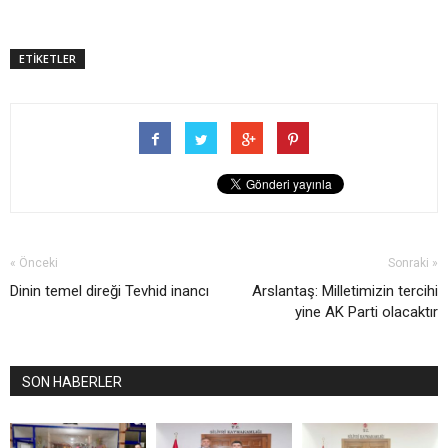
ETİKETLER
« Önceki
Sonraki »
Dinin temel direği Tevhid inancı
Arslantaş: Milletimizin tercihi
yine AK Parti olacaktır
SON HABERLER