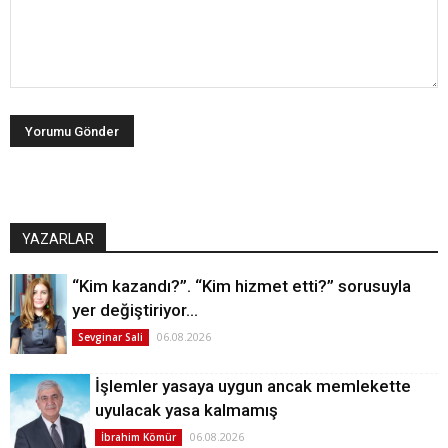
YAZARLAR
“Kim kazandı?”. “Kim hizmet etti?” sorusuyla
yer değiştiriyor…
06.08.2026
Sevginar Sali
İşlemler yasaya uygun ancak memlekette
uyulacak yasa kalmamış
06.08.2026
İbrahim Kömür