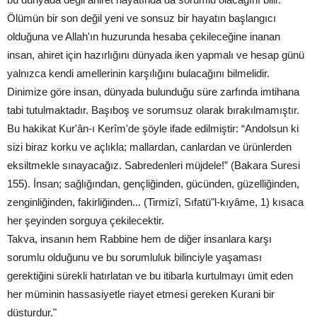
Ölümün bir son değil yeni ve sonsuz bir hayatın başlangıcı
olduğuna ve Allah'ın huzurunda hesaba çekileceğine inanan
insan, ahiret için hazırlığını dünyada iken yapmalı ve hesap günü
yalnızca kendi amellerinin karşılığını bulacağını bilmelidir.
Dinimize göre insan, dünyada bulunduğu süre zarfında imtihana
tabi tutulmaktadır. Başıboş ve sorumsuz olarak bırakılmamıştır.
Bu hakikat Kur'ân-ı Kerîm'de şöyle ifade edilmiştir: “Andolsun ki
sizi biraz korku ve açlıkla; mallardan, canlardan ve ürünlerden
eksiltmekle sınayacağız. Sabredenleri müjdele!” (Bakara Suresi
155). İnsan; sağlığından, gençliğinden, gücünden, güzelliğinden,
zenginliğinden, fakirliğinden... (Tirmizî, Sıfatü"l-kıyâme, 1) kısaca
her şeyinden sorguya çekilecektir.
Takva, insanın hem Rabbine hem de diğer insanlara karşı
sorumlu olduğunu ve bu sorumluluk bilinciyle yaşaması
gerektiğini sürekli hatırlatan ve bu itibarla kurtulmayı ümit eden
her müminin hassasiyetle riayet etmesi gereken Kurani bir
düsturdur."