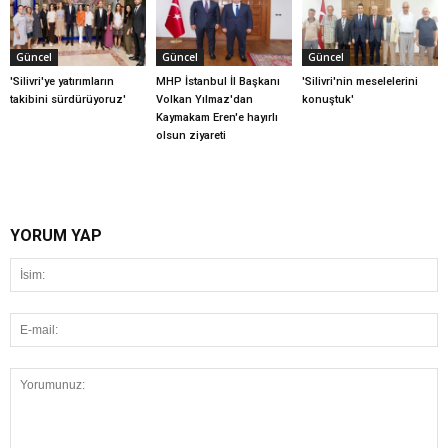
Güncel
Güncel
Güncel
'Silivri'ye yatırımların
MHP İstanbul İl Başkanı
'Silivri'nin meselelerini
takibini sürdürüyoruz'
Volkan Yılmaz'dan
konuştuk'
Kaymakam Eren'e hayırlı
olsun ziyareti
YORUM YAP