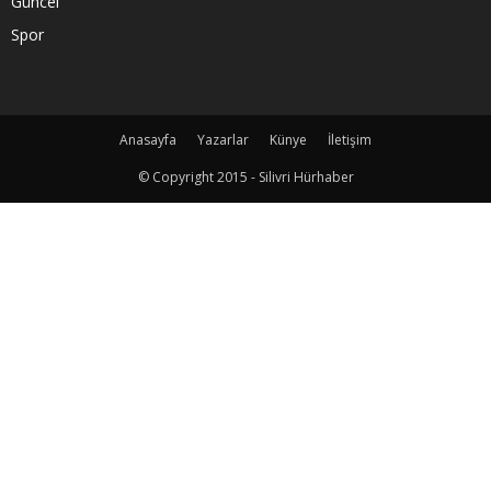
Güncel
Spor
Anasayfa
Yazarlar
Künye
İletişim
© Copyright 2015 - Silivri Hürhaber