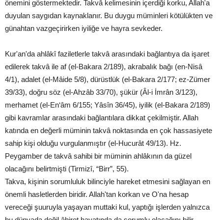
önemini göstermektedir. Takvâ kelimesinin içerdiği korku, Allah'a
duyulan saygıdan kaynaklanır. Bu duygu müminleri kötülükten ve
günahtan vazgeçirirken iyiliğe ve hayra sevkeder.
Kur'an'da ahlâkî faziletlerle takvâ arasındaki bağlantıya da işaret
edilerek takvâ ile af (el-Bakara 2/189), akrabalık bağı (en-Nisâ
4/1), adalet (el-Mâide 5/8), dürüstlük (el-Bakara 2/177; ez-Zümer
39/33), doğru söz (el-Ahzâb 33/70), şükür (Âl-i İmrân 3/123),
merhamet (el-En‘âm 6/155; Yâsîn 36/45), iyilik (el-Bakara 2/189)
gibi kavramlar arasındaki bağlantılara dikkat çekilmiştir. Allah
katında en değerli müminin takvâ noktasında en çok hassasiyete
sahip kişi olduğu vurgulanmıştır (el-Hucurât 49/13). Hz.
Peygamber de takvâ sahibi bir müminin ahlâkının da güzel
olacağını belirtmişti (Tirmizî, “Birr”, 55).
Takva, kişinin sorumluluk bilinciyle hareket etmesini sağlayan en
önemli hasletlerden biridir. Allah'tan korkan ve O'na hesap
vereceği şuuruyla yaşayan muttaki kul, yaptığı işlerden yalnızca
bu dünyada değil âhiret hayatında da sorumlu olacağını bilir.