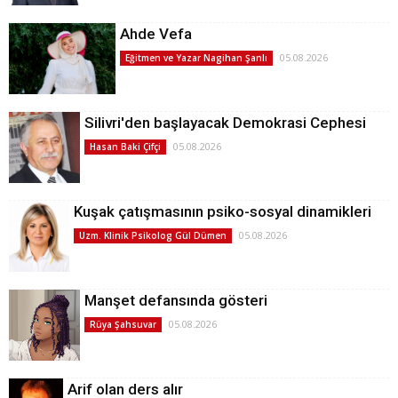
Ahde Vefa
05.08.2026
Eğitmen ve Yazar Nagihan Şanlı
Silivri'den başlayacak Demokrasi Cephesi
05.08.2026
Hasan Baki Çifçi
Kuşak çatışmasının psiko-sosyal dinamikleri
05.08.2026
Uzm. Klinik Psikolog Gül Dümen
Manşet defansında gösteri
05.08.2026
Rüya Şahsuvar
Arif olan ders alır