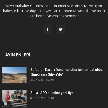
Silivri Hürhaber Gazetesi resmi internet sitesidir. Silivri'ye ilişkin
haber, etkinlik ve duyurular yayınlar. Gazetemiz Basın ilke ve ahlak
kurallarına uymaya söz vermiştir.
AYIN ENLERİ
Safaalan Kararı Danamandıra için emsal oldu:
'Şimdi sıra Silivri'de'
31.07.2026 14:00:05
Silivri ADD ailesine yeni üye
09.07.2026 16:08:01