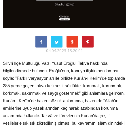
04.04.2023 13:20:01
Silivri İlçe Müftülüğü Vaizi Yusuf Eroğlu, Takva hakkında
bilgilendirmede bulundu. Eroğlu'nun, konuya ilişkin açıklaması
şöyle: "Farklı varyasyonları ile birlikte Kur'ân-ı Kerîm'de toplamda
285 yerde geçen takva kelimesi, sözlükte “korumak, korunmak,
korkmak, sakınmak ve saygı göstermek” gibi anlamlara gelirken,
Kur'ân-ı Kerîm'de bazen sözlük anlamında, bazen de “Allah'ın
emirlerine uyup yasaklarından kaçınarak azabından korunma”
anlamında kullanılır. Takvâ ve türevlerinin Kur'an'da çeşitli
vesilelerle sık sık zikredilmiş olması bu kavramın İslâm dinindeki