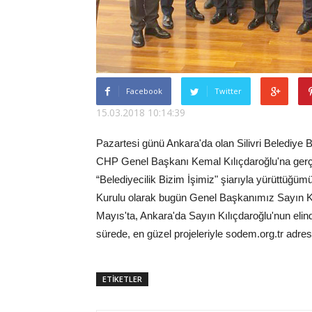
Facebook
Twitter
15.03.2018 10:14:39
Pazartesi günü Ankara'da olan Silivri Belediye 
CHP Genel Başkanı Kemal Kılıçdaroğlu'na gerçekl
“Belediyecilik Bizim İşimiz" şiarıyla yürüttü
Kurulu olarak bugün Genel Başkanımız Sayın Kem
Mayıs'ta, Ankara'da Sayın Kılıçdaroğlu'nun elin
sürede, en güzel projeleriyle sodem.org.tr adres
ETİKETLER