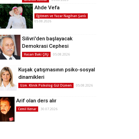
Ahde Vefa
Eğitmen ve Yazar Nagihan Şanlı
05.08.2026
Silivri'den başlayacak
Demokrasi Cephesi
05.08.2026
Hasan Baki Çifçi
Kuşak çatışmasının psiko-sosyal
dinamikleri
05.08.2026
Uzm. Klinik Psikolog Gül Dümen
Arif olan ders alır
30.07.2026
Cemil Kenar