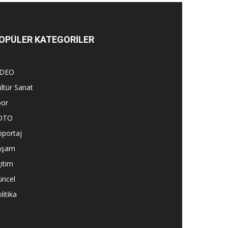
OPÜLER KATEGORİLER
İDEO
ltür Sanat
por
OTO
öportaj
aşam
itim
üncel
litika