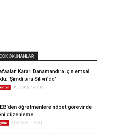
ÇOK OKUNANLAR
afaalan Kararı Danamandıra için emsal
du: 'Şimdi sıra Silivri'de'
31.07.2026 14:00:05
üncel
EB'den öğretmenlere nöbet görevinde
eni düzenleme
27.07.2026 11:36:31
ğitim