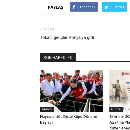
PAYLAŞ
Facebook
Twitter
« Önceki
Tokatlı gençler Konya’ya gitti
SON HABERLER
Güncel
Güncel
Hayvancılıkta Dijital Küpe Dönemi
Silivri’nin 
başladı
Azaltma Plan
düzenlene