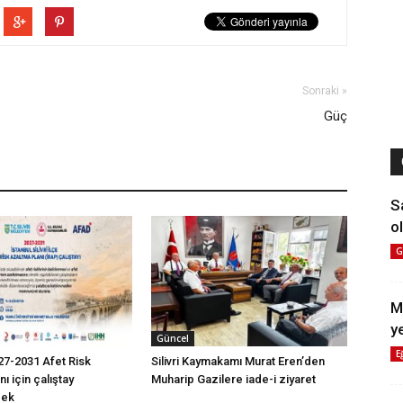
Sonraki »
Güç
S
ol
G
M
y
Güncel
E
2027-2031 Afet Risk
Silivri Kaymakamı Murat Eren’den
ı için çalıştay
Muharip Gazilere iade-i ziyaret
cek