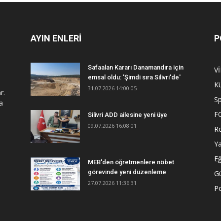
AYIN ENLERİ
P
Safaalan Kararı Danamandıra için
V
emsal oldu: 'Şimdi sıra Silivri'de'
Kü
31.07.2026 14:00:05
r.
S
a
F
Silivri ADD ailesine yeni üye
09.07.2026 16:08:01
R
Y
Eğ
MEB'den öğretmenlere nöbet
görevinde yeni düzenleme
G
27.07.2026 11:36:31
Po