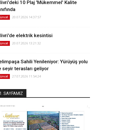
ilivri'deki 10 Plaj 'Mükemmel' Kalite
ınıfında
20.07.2026 14:37:57
üncel
livri'de elektrik kesintisi
20.07.2026 13:21:32
üncel
elimpaşa Sahili Yenileniyor: Yürüyüş yolu
 seyir terasları geliyor
27.07.2026 11:54:24
üncel
1. SAYFAMIZ