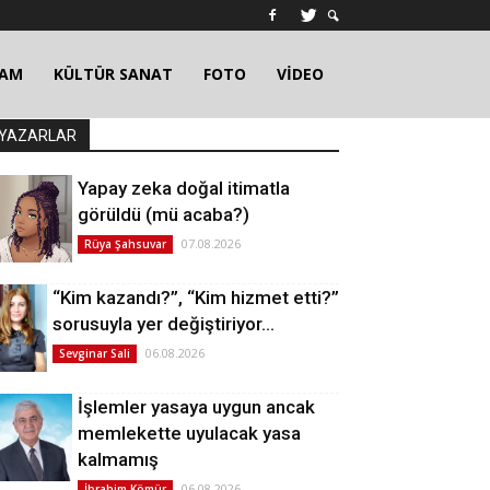
ŞAM
KÜLTÜR SANAT
FOTO
VİDEO
YAZARLAR
Yapay zeka doğal itimatla
görüldü (mü acaba?)
07.08.2026
Rüya Şahsuvar
“Kim kazandı?”, “Kim hizmet etti?”
sorusuyla yer değiştiriyor…
06.08.2026
Sevginar Sali
İşlemler yasaya uygun ancak
memlekette uyulacak yasa
kalmamış
06.08.2026
İbrahim Kömür