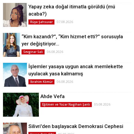
Yapay zeka doğal itimatla görüldü (mü
acaba?)
07.08.2026
Rüya Şahsuvar
“Kim kazandı?”, “Kim hizmet etti?” sorusuyla
yer değiştiriyor…
06.08.2026
Sevginar Sali
İşlemler yasaya uygun ancak memlekette
uyulacak yasa kalmamış
06.08.2026
İbrahim Kömür
Ahde Vefa
05.08.2026
Eğitmen ve Yazar Nagihan Şanlı
Silivri'den başlayacak Demokrasi Cephesi