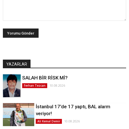
YAZARLAR
SALAH BİR RİSK Mİ?
10.08.2026
Ferhan Tezcan
İstanbul 17’de 17 yaptı, BAL alarm
veriyor!
10.08.2026
Ali Kemal Demir