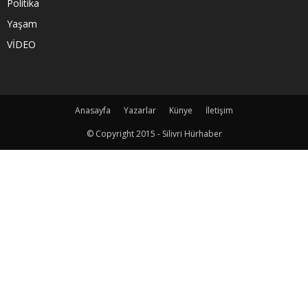
Politika
Yaşam
VİDEO
Anasayfa
Yazarlar
Künye
İletişim
© Copyright 2015 - Silivri Hürhaber