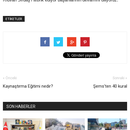
ETİKETLER
« Önceki
Sonraki »
Kaynaştırma Eğitimi nedir?
Şems’ten 40 kural
SON HABERLER