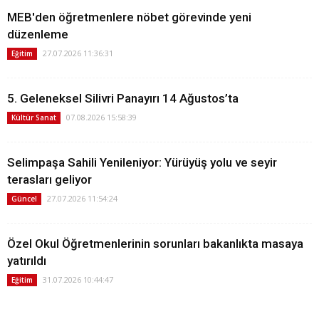
MEB'den öğretmenlere nöbet görevinde yeni
düzenleme
27.07.2026 11:36:31
Eğitim
5. Geleneksel Silivri Panayırı 14 Ağustos’ta
07.08.2026 15:58:39
Kültür Sanat
Selimpaşa Sahili Yenileniyor: Yürüyüş yolu ve seyir
terasları geliyor
27.07.2026 11:54:24
Güncel
Özel Okul Öğretmenlerinin sorunları bakanlıkta masaya
yatırıldı
31.07.2026 10:44:47
Eğitim