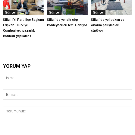
Güncel
Güncel
Güncel
Silivri İYİ Parti İlçe Başkanı
Silivri’de yer altı çöp
Silivri’de yol bakım ve
Erişken: Türkiye
konteynerleri temizleniyor
onarım çalışmaları
Cumhuriyeti pazarlık
sürüyor
konusu yapılamaz
YORUM YAP