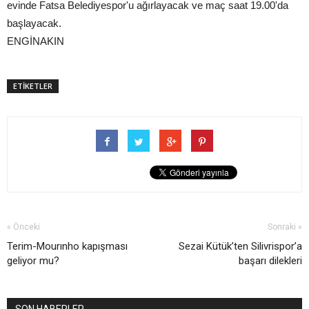
evinde Fatsa Belediyespor'u ağırlayacak ve maç saat 19.00'da
başlayacak.
ENGİNAKIN
ETİKETLER
« Önceki
Sonraki »
Terim-Mourınho kapışması
Sezai Kütük’ten Silivrispor’a
geliyor mu?
başarı dilekleri
SON HABERLER