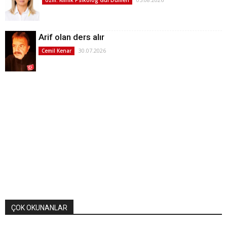
Uzm. Klinik Psikolog Gül Dümen
Arif olan ders alır
30.07.2026
Cemil Kenar
ÇOK OKUNANLAR