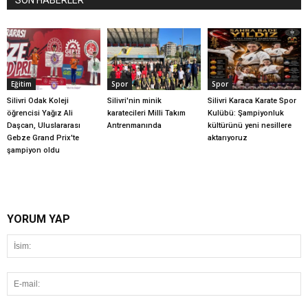
Eğitim
Spor
Spor
Silivri Odak Koleji
Silivri'nin minik
Silivri Karaca Karate Spor
öğrencisi Yağız Ali
karatecileri Milli Takım
Kulübü: Şampiyonluk
Daşcan, Uluslararası
Antrenmanında
kültürünü yeni nesillere
Gebze Grand Prix'te
aktarıyoruz
şampiyon oldu
YORUM YAP