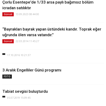
Çorlu Esentepe'de 1/33 arsa paylı bağımsız bölüm
icradan satılıktır
13.09.2023 08:44:00
Güncel
“Bayrakları bayrak yapan üstündeki kandır. Toprak eğer
uğrunda ölen varsa vatandır.”
22.03.2014 11:45:27
Güncel
17.10.2016 10:21:37
3 Aralık Engelliler Günü programı
FOTO
Tabiat sevgisi buluşturdu
05.07.2019 15:09:45