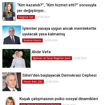
“Kim kazandı?”, “Kim hizmet etti?” sorusuyla
yer değiştiriyor…
06.08.2026
Sevginar Sali
İşlemler yasaya uygun ancak memlekette
uyulacak yasa kalmamış
06.08.2026
İbrahim Kömür
Ahde Vefa
05.08.2026
Eğitmen ve Yazar Nagihan Şanlı
Silivri'den başlayacak Demokrasi Cephesi
05.08.2026
Hasan Baki Çifçi
Kuşak çatışmasının psiko-sosyal dinamikleri
05.08.2026