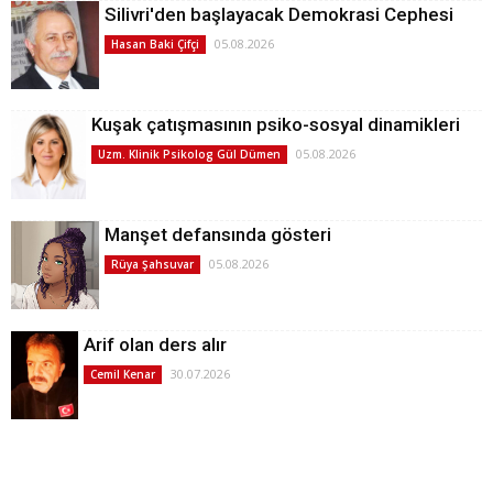
Silivri'den başlayacak Demokrasi Cephesi
05.08.2026
Hasan Baki Çifçi
Kuşak çatışmasının psiko-sosyal dinamikleri
05.08.2026
Uzm. Klinik Psikolog Gül Dümen
Manşet defansında gösteri
05.08.2026
Rüya Şahsuvar
Arif olan ders alır
30.07.2026
Cemil Kenar