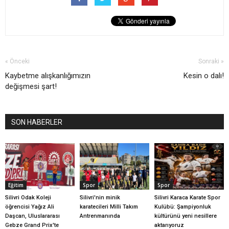
« Önceki
Sonraki »
Kaybetme alışkanlığımızın
Kesin o dalı!
değişmesi şart!
SON HABERLER
Eğitim
Spor
Spor
Silivri Odak Koleji
Silivri'nin minik
Silivri Karaca Karate Spor
öğrencisi Yağız Ali
karatecileri Milli Takım
Kulübü: Şampiyonluk
Daşcan, Uluslararası
Antrenmanında
kültürünü yeni nesillere
Gebze Grand Prix'te
aktarıyoruz