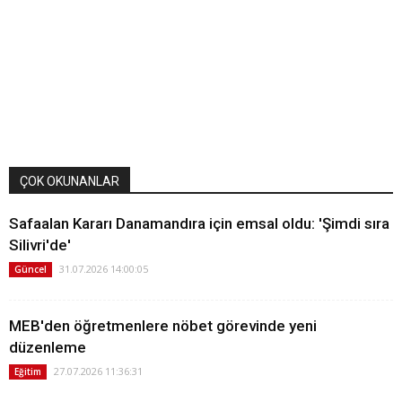
ÇOK OKUNANLAR
Safaalan Kararı Danamandıra için emsal oldu: 'Şimdi sıra
Silivri'de'
31.07.2026 14:00:05
Güncel
MEB'den öğretmenlere nöbet görevinde yeni
düzenleme
27.07.2026 11:36:31
Eğitim