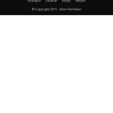
Anasayfa
Yazarlar
Künye
İletişim
© Copyright 2015 - Silivri Hürhaber