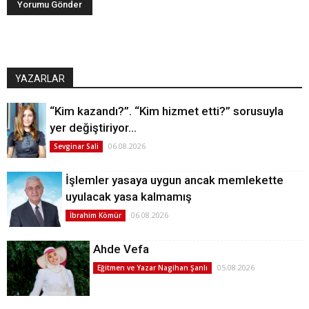
YAZARLAR
“Kim kazandı?”. “Kim hizmet etti?” sorusuyla
yer değiştiriyor…
06.08.2026
Sevginar Sali
İşlemler yasaya uygun ancak memlekette
uyulacak yasa kalmamış
06.08.2026
İbrahim Kömür
Ahde Vefa
05.08.2026
Eğitmen ve Yazar Nagihan Şanlı