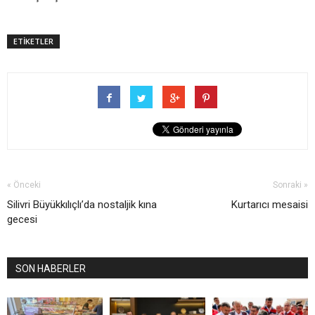
ETİKETLER
« Önceki
Sonraki »
Silivri Büyükkılıçlı’da nostaljik kına
Kurtarıcı mesaisi
gecesi
SON HABERLER