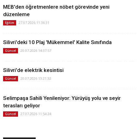
MEB'den öğretmenlere nöbet görevinde yeni
düzenleme
27.07.2026 11:36:31
Eğitim
Silivri'deki 10 Plaj 'Mükemmel' Kalite Sınıfında
20.07.2026 14:37:57
Güncel
Silivri'de elektrik kesintisi
20.07.2026 13:21:32
Güncel
Selimpaşa Sahili Yenileniyor: Yürüyüş yolu ve seyir
terasları geliyor
27.07.2026 11:54:24
Güncel