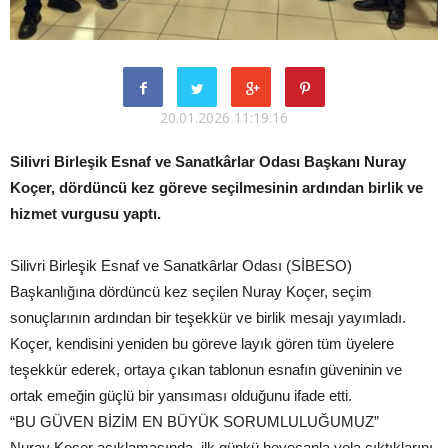
20.01.2026 11:19:16
Silivri Birleşik Esnaf ve Sanatkârlar Odası Başkanı Nuray
Koçer, dördüncü kez göreve seçilmesinin ardından birlik ve
hizmet vurgusu yaptı.
Silivri Birleşik Esnaf ve Sanatkârlar Odası (SİBESO)
Başkanlığına dördüncü kez seçilen Nuray Koçer, seçim
sonuçlarının ardından bir teşekkür ve birlik mesajı yayımladı.
Koçer, kendisini yeniden bu göreve layık gören tüm üyelere
teşekkür ederek, ortaya çıkan tablonun esnafın güveninin ve
ortak emeğin güçlü bir yansıması olduğunu ifade etti.
“BU GÜVEN BİZİM EN BÜYÜK SORUMLULUĞUMUZ”
Nuray Koçer açıklamasında, ilk günkü heyecanla yola çıktıklarını