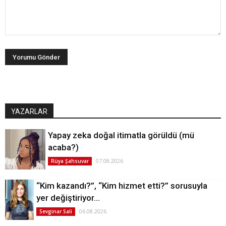
YAZARLAR
Yapay zeka doğal itimatla görüldü (mü
acaba?)
07.08.2026
Rüya Şahsuvar
“Kim kazandı?”, “Kim hizmet etti?” sorusuyla
yer değiştiriyor…
06.08.2026
Sevginar Sali