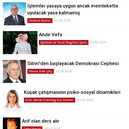
İşlemler yasaya uygun ancak memlekette
uyulacak yasa kalmamış
06.08.2026
İbrahim Kömür
Ahde Vefa
05.08.2026
Eğitmen ve Yazar Nagihan Şanlı
Silivri'den başlayacak Demokrasi Cephesi
05.08.2026
Hasan Baki Çifçi
Kuşak çatışmasının psiko-sosyal dinamikleri
05.08.2026
Uzm. Klinik Psikolog Gül Dümen
Arif olan ders alır
30.07.2026
Cemil Kenar