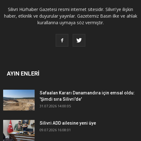
Silivri Hürhaber Gazetesi resmi internet sitesidir. Silivri'ye ilişkin
haber, etkinlik ve duyurular yayınlar. Gazetemiz Basın ilke ve ahlak
kurallarına uymaya söz vermiştir.
AYIN ENLERİ
Safaalan Kararı Danamandıra için emsal oldu:
'Şimdi sıra Silivri'de'
31.07.2026 14:00:05
Silivri ADD ailesine yeni üye
09.07.2026 16:08:01