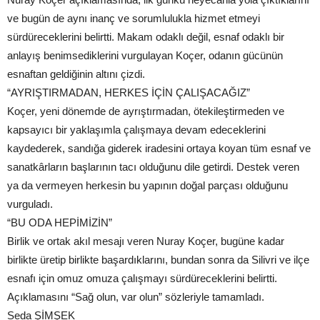
ve bugün de aynı inanç ve sorumlulukla hizmet etmeyi
sürdüreceklerini belirtti. Makam odaklı değil, esnaf odaklı bir
anlayış benimsediklerini vurgulayan Koçer, odanın gücünün
esnaftan geldiğinin altını çizdi.
“AYRIŞTIRMADAN, HERKES İÇİN ÇALIŞACAĞIZ”
Koçer, yeni dönemde de ayrıştırmadan, ötekileştirmeden ve
kapsayıcı bir yaklaşımla çalışmaya devam edeceklerini
kaydederek, sandığa giderek iradesini ortaya koyan tüm esnaf ve
sanatkârların başlarının tacı olduğunu dile getirdi. Destek veren
ya da vermeyen herkesin bu yapının doğal parçası olduğunu
vurguladı.
“BU ODA HEPİMİZİN”
Birlik ve ortak akıl mesajı veren Nuray Koçer, bugüne kadar
birlikte üretip birlikte başardıklarını, bundan sonra da Silivri ve ilçe
esnafı için omuz omuza çalışmayı sürdüreceklerini belirtti.
Açıklamasını “Sağ olun, var olun” sözleriyle tamamladı.
Seda ŞİMŞEK