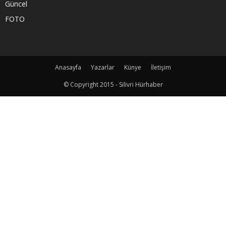
Güncel
FOTO
Anasayfa
Yazarlar
Künye
İletişim
© Copyright 2015 - Silivri Hürhaber